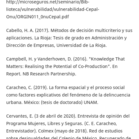
http://microseguros.net/seminario/Bib­
lioteca/vulnerabilidad/vulnerabilidad-Ce­pal-
Onu/ORGIN011_0nuCepal.pdf
Cabello, H. A. (2017). Métodos de decisión multicriterio y sus
aplicaciones. La Rioja: Tesis de grado en Administración y
Direc­ción de Empresas, Universidad de La Rioja.
Campbell, H. y Vanderhoven, D. (2016). "Knowledge That
Matters: Realising the Potential of Co-Production". En
Report. NB Research Partnership.
Caracheo, C. (2019). La forma espacial y el proceso social
como factores explicativos del fenómeno de la delincuencia
urbana. México: (tesis de doctorado) UNAM.
Cervantes, E. (3 de abril de 2020). Entrevista de opinión del
Programa Mujeres, Libres y Seguras. (C. E. Caracheo,
Entrevistador). Colmex (mayo de 2018). Red de estudios
sobre desigualdades del Colegio de México. Re­cuperado de