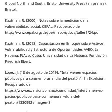
Global North and South, Bristol University Press (en prensa),
Bristol.
Kaztman, R. (2000). Notas sobre la medición de la
vulnerabilidad social. CEPAL. Recupera­do de
http://www.cepal.org/deype/meco­vi/docs/taller5/24.pdf
Kaztman, R. (2018). Capacitación en Enfoque sobre Activos,
Vulnerabilidad y Estructura de Oportunidades AVEO. La
Habana: FLAcso Cuba, Universidad de La Habana, Funda­ción
Friedrich Ebert.
López, J. (18 de agosto de 2019). "Inter­vienen espacios
públicos para conme­morar el día del peatón". En Excelsior.
Recuperado de:
https://www.excelsior.com.mx/comunidad/intervienen-es­
pacios-publicos-para-conmemorar-el­dia-del-
peaton/1330992#imagen-3.