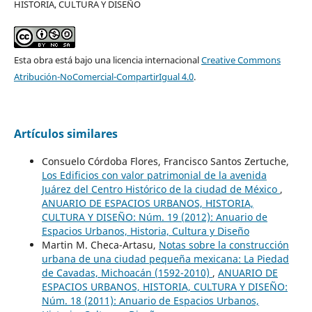
HISTORIA, CULTURA Y DISEÑO
Esta obra está bajo una licencia internacional
Creative Commons
Atribución-NoComercial-CompartirIgual 4.0
.
Artículos similares
Consuelo Córdoba Flores, Francisco Santos Zertuche,
Los Edificios con valor patrimonial de la avenida
Juárez del Centro Histórico de la ciudad de México
,
ANUARIO DE ESPACIOS URBANOS, HISTORIA,
CULTURA Y DISEÑO: Núm. 19 (2012): Anuario de
Espacios Urbanos, Historia, Cultura y Diseño
Martin M. Checa-Artasu,
Notas sobre la construcción
urbana de una ciudad pequeña mexicana: La Piedad
de Cavadas, Michoacán (1592-2010)
,
ANUARIO DE
ESPACIOS URBANOS, HISTORIA, CULTURA Y DISEÑO:
Núm. 18 (2011): Anuario de Espacios Urbanos,