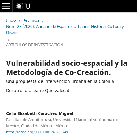
Inicio
/
Archivos
/
Núm. 27 (2020): Anuario de Espacios Urbanos, Historia, Cultura y
Diseño
/
ARTÍCULOS DE INVESTIGACIÓN
Vulnerabilidad socio-espacial y la
Metodología de Co-Creación.
Una propuesta de intervención urbana en la Colonia
Desarrollo Urbano Quetzalcóatl
Celia Elizabeth Caracheo Miguel
Facultad de Arquitectura, Universidad Nacional Autónoma de
México, Ciudad de México, México
https://orcid.org/0000-0001-9788-6749