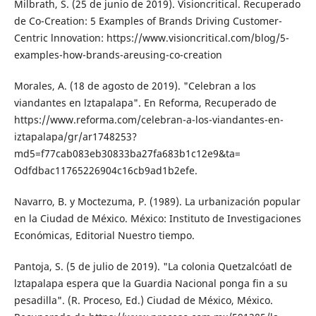
Milbrath, S. (25 de junio de 2019). Visioncriti­cal. Recuperado
de Co-Creation: 5 Exam­ples of Brands Driving Customer-
Centric lnnovation: https://www.visioncritical.com/blog/5-
examples-how-brands-are­using-co-creation
Morales, A. (18 de agosto de 2019). "Celebran a los
viandantes en lztapalapa". En Refor­ma, Recuperado de
https://www.reforma.com/celebran-a-los-viandantes-en-
iztapa­lapa/gr/ar1748253?
md5=f77cab083eb30833ba27fa683b1c12e9&ta=
Odfdbac11765226904c16cb9ad1b2efe.
Navarro, B. y Moctezuma, P. (1989). La urba­nización popular
en la Ciudad de México. México: Instituto de Investigaciones
Econó­micas, Editorial Nuestro tiempo.
Pantoja, S. (5 de julio de 2019). "La colonia Quetzalcóatl de
lztapalapa espera que la Guardia Nacional ponga fin a su
pesadilla". (R. Proceso, Ed.) Ciudad de México, Méxi­co.