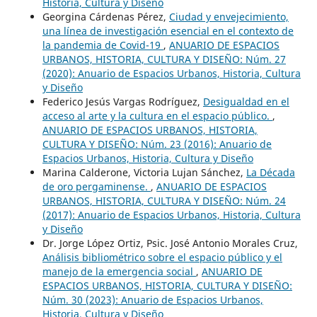
Historia, Cultura y Diseño
Georgina Cárdenas Pérez,
Ciudad y envejecimiento,
una línea de investigación esencial en el contexto de
la pandemia de Covid-19
,
ANUARIO DE ESPACIOS
URBANOS, HISTORIA, CULTURA Y DISEÑO: Núm. 27
(2020): Anuario de Espacios Urbanos, Historia, Cultura
y Diseño
Federico Jesús Vargas Rodríguez,
Desigualdad en el
acceso al arte y la cultura en el espacio público.
,
ANUARIO DE ESPACIOS URBANOS, HISTORIA,
CULTURA Y DISEÑO: Núm. 23 (2016): Anuario de
Espacios Urbanos, Historia, Cultura y Diseño
Marina Calderone, Victoria Lujan Sánchez,
La Década
de oro pergaminense.
,
ANUARIO DE ESPACIOS
URBANOS, HISTORIA, CULTURA Y DISEÑO: Núm. 24
(2017): Anuario de Espacios Urbanos, Historia, Cultura
y Diseño
Dr. Jorge López Ortiz, Psic. José Antonio Morales Cruz,
Análisis bibliométrico sobre el espacio público y el
manejo de la emergencia social
,
ANUARIO DE
ESPACIOS URBANOS, HISTORIA, CULTURA Y DISEÑO:
Núm. 30 (2023): Anuario de Espacios Urbanos,
Historia, Cultura y Diseño