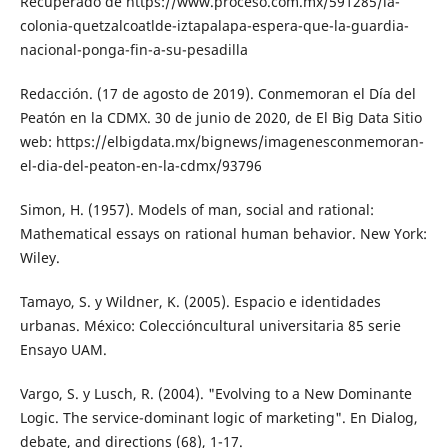
Recuperado de https://www.proceso.com.mx/591285/la-
colonia-quetzalcoatl­de-iztapalapa-espera-que-la-guardia-
na­cional-ponga-fin-a-su-pesadilla
Redacción. (17 de agosto de 2019). Conme­moran el Día del
Peatón en la CDMX. 30 de junio de 2020, de El Big Data Sitio
web: https://elbigdata.mx/bignews/imagenes­conmemoran-
el-dia-del-peaton-en-la-cd­mx/93796
Simon, H. (1957). Models of man, social and rational:
Mathematical essays on rational human behavior. New York:
Wiley.
Tamayo, S. y Wildner, K. (2005). Espacio e identidades
urbanas. México: Coleccióncultural universitaria 85 serie
Ensayo UAM.
Vargo, S. y Lusch, R. (2004). "Evolving to a New Dominante
Logic. The service-dominant lo­gic of marketing". En Dialog,
debate, and directions (68), 1-17.