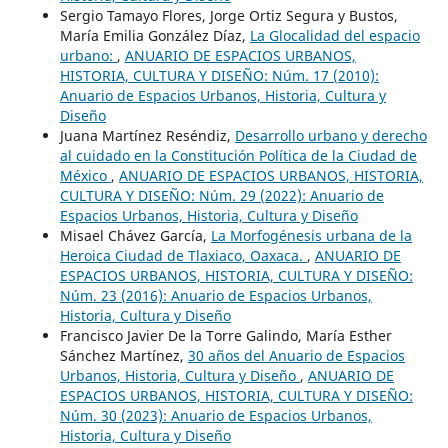
Sergio Tamayo Flores, Jorge Ortiz Segura y Bustos,
María Emilia González Díaz,
La Glocalidad del espacio
urbano:
,
ANUARIO DE ESPACIOS URBANOS,
HISTORIA, CULTURA Y DISEÑO: Núm. 17 (2010):
Anuario de Espacios Urbanos, Historia, Cultura y
Diseño
Juana Martínez Reséndiz,
Desarrollo urbano y derecho
al cuidado en la Constitución Política de la Ciudad de
México
,
ANUARIO DE ESPACIOS URBANOS, HISTORIA,
CULTURA Y DISEÑO: Núm. 29 (2022): Anuario de
Espacios Urbanos, Historia, Cultura y Diseño
Misael Chávez García,
La Morfogénesis urbana de la
Heroica Ciudad de Tlaxiaco, Oaxaca.
,
ANUARIO DE
ESPACIOS URBANOS, HISTORIA, CULTURA Y DISEÑO:
Núm. 23 (2016): Anuario de Espacios Urbanos,
Historia, Cultura y Diseño
Francisco Javier De la Torre Galindo, María Esther
Sánchez Martínez,
30 años del Anuario de Espacios
Urbanos, Historia, Cultura y Diseño
,
ANUARIO DE
ESPACIOS URBANOS, HISTORIA, CULTURA Y DISEÑO:
Núm. 30 (2023): Anuario de Espacios Urbanos,
Historia, Cultura y Diseño