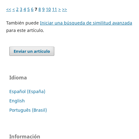
<<
<
2
3
4
5
6
7
8
9
10
11
>
>>
También puede
Iniciar una búsqueda de similitud avanzada
para este artículo.
Enviar un artículo
Idioma
Español (España)
English
Português (Brasil)
Información