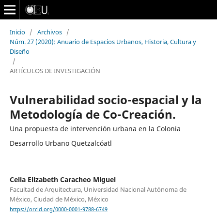
Inicio
/
Archivos
/
Núm. 27 (2020): Anuario de Espacios Urbanos, Historia, Cultura y
Diseño
/
ARTÍCULOS DE INVESTIGACIÓN
Vulnerabilidad socio-espacial y la
Metodología de Co-Creación.
Una propuesta de intervención urbana en la Colonia
Desarrollo Urbano Quetzalcóatl
Celia Elizabeth Caracheo Miguel
Facultad de Arquitectura, Universidad Nacional Autónoma de
México, Ciudad de México, México
https://orcid.org/0000-0001-9788-6749