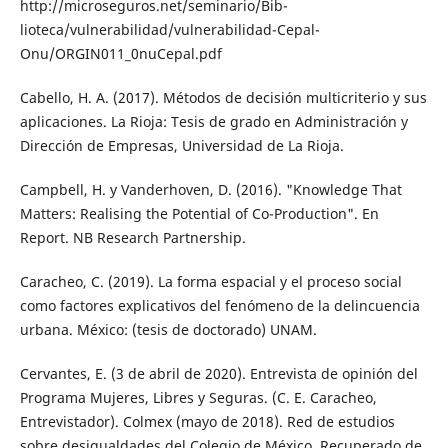
http://microseguros.net/seminario/Bib­
lioteca/vulnerabilidad/vulnerabilidad-Ce­pal-
Onu/ORGIN011_0nuCepal.pdf
Cabello, H. A. (2017). Métodos de decisión multicriterio y sus
aplicaciones. La Rioja: Tesis de grado en Administración y
Direc­ción de Empresas, Universidad de La Rioja.
Campbell, H. y Vanderhoven, D. (2016). "Knowledge That
Matters: Realising the Potential of Co-Production". En
Report. NB Research Partnership.
Caracheo, C. (2019). La forma espacial y el proceso social
como factores explicativos del fenómeno de la delincuencia
urbana. México: (tesis de doctorado) UNAM.
Cervantes, E. (3 de abril de 2020). Entrevista de opinión del
Programa Mujeres, Libres y Seguras. (C. E. Caracheo,
Entrevistador). Colmex (mayo de 2018). Red de estudios
sobre desigualdades del Colegio de México. Re­cuperado de