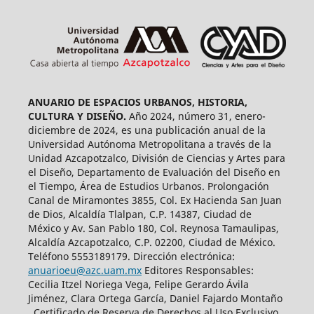
ANUARIO DE ESPACIOS URBANOS, HISTORIA,
CULTURA Y DISEÑO.
Año 2024, número 31, enero-
diciembre de 2024, es una publicación anual de la
Universidad Autónoma Metropolitana a través de la
Unidad Azcapotzalco, División de Ciencias y Artes para
el Diseño, Departamento de Evaluación del Diseño en
el Tiempo, Área de Estudios Urbanos. Prolongación
Canal de Miramontes 3855, Col. Ex Hacienda San Juan
de Dios, Alcaldía Tlalpan, C.P. 14387, Ciudad de
México y Av. San Pablo 180, Col. Reynosa Tamaulipas,
Alcaldía Azcapotzalco, C.P. 02200, Ciudad de México.
Teléfono 5553189179. Dirección electrónica:
anuarioeu@azc.uam.mx
Editores Responsables:
Cecilia Itzel Noriega Vega, Felipe Gerardo Ávila
Jiménez, Clara Ortega García, Daniel Fajardo Montaño
. Certificado de Reserva de Derechos al Uso Exclusivo