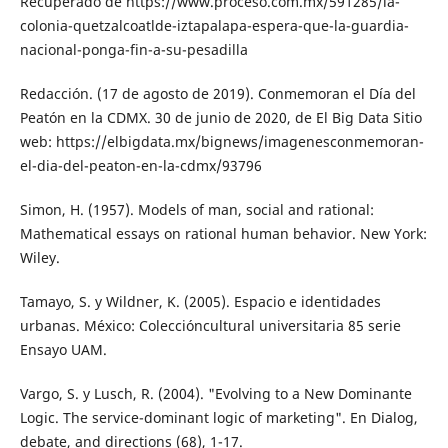
Recuperado de https://www.proceso.com.mx/591285/la-
colonia-quetzalcoatl­de-iztapalapa-espera-que-la-guardia-
na­cional-ponga-fin-a-su-pesadilla
Redacción. (17 de agosto de 2019). Conme­moran el Día del
Peatón en la CDMX. 30 de junio de 2020, de El Big Data Sitio
web: https://elbigdata.mx/bignews/imagenes­conmemoran-
el-dia-del-peaton-en-la-cd­mx/93796
Simon, H. (1957). Models of man, social and rational:
Mathematical essays on rational human behavior. New York:
Wiley.
Tamayo, S. y Wildner, K. (2005). Espacio e identidades
urbanas. México: Coleccióncultural universitaria 85 serie
Ensayo UAM.
Vargo, S. y Lusch, R. (2004). "Evolving to a New Dominante
Logic. The service-dominant lo­gic of marketing". En Dialog,
debate, and directions (68), 1-17.