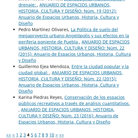
drenaje:
,
ANUARIO DE ESPACIOS URBANOS,
HISTORIA, CULTURA Y DISEÑO: Núm. 19 (2012):
Anuario de Espacios Urbanos, Historia, Cultura y
Diseño
Pedro Martínez Olivares,
La Política de suelo del
megaproyecto urbano Angelópolis y sus efectos en la
periferia poniente de Puebla
,
ANUARIO DE ESPACIOS
URBANOS, HISTORIA, CULTURA Y DISEÑO: Núm. 22
(2015): Anuario de Espacios Urbanos, Historia, Cultura
y Diseño
Guillermo Ejea Mendoza,
Entre la ciudad popular y la
ciudad global:
,
ANUARIO DE ESPACIOS URBANOS,
HISTORIA, CULTURA Y DISEÑO: Núm. 22 (2015):
Anuario de Espacios Urbanos, Historia, Cultura y
Diseño
Karina Piedras Reyes,
Conservación de los espacios
públicos recreativos a través de análisis cuantitativos.
,
ANUARIO DE ESPACIOS URBANOS, HISTORIA,
CULTURA Y DISEÑO: Núm. 23 (2016): Anuario de
Espacios Urbanos, Historia, Cultura y Diseño
<<
<
1
2
3
4
5
6
7
8
9
10
>
>>