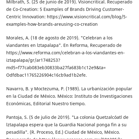
Milbrath, S. (25 de junio de 2019). Visioncriti­cal. Recuperado
de Co-Creation: 5 Exam­ples of Brands Driving Customer-
Centric lnnovation: https://www.visioncritical.com/blog/5-
examples-how-brands-are­using-co-creation
Morales, A. (18 de agosto de 2019). "Celebran a los
viandantes en lztapalapa". En Refor­ma, Recuperado de
https://www.reforma.com/celebran-a-los-viandantes-en-
iztapa­lapa/gr/ar1748253?
md5=f77cab083eb30833ba27fa683b1c12e9&ta=
Odfdbac11765226904c16cb9ad1b2efe.
Navarro, B. y Moctezuma, P. (1989). La urba­nización popular
en la Ciudad de México. México: Instituto de Investigaciones
Econó­micas, Editorial Nuestro tiempo.
Pantoja, S. (5 de julio de 2019). "La colonia Quetzalcóatl de
lztapalapa espera que la Guardia Nacional ponga fin a su
pesadilla". (R. Proceso, Ed.) Ciudad de México, Méxi­co.