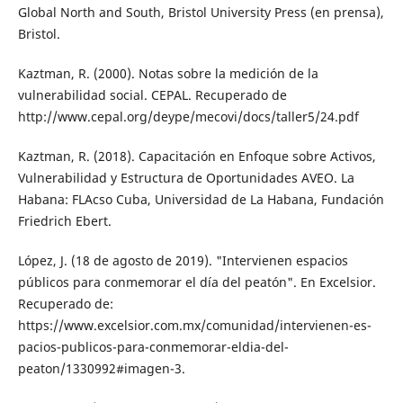
Global North and South, Bristol University Press (en prensa),
Bristol.
Kaztman, R. (2000). Notas sobre la medición de la
vulnerabilidad social. CEPAL. Recupera­do de
http://www.cepal.org/deype/meco­vi/docs/taller5/24.pdf
Kaztman, R. (2018). Capacitación en Enfoque sobre Activos,
Vulnerabilidad y Estructura de Oportunidades AVEO. La
Habana: FLAcso Cuba, Universidad de La Habana, Funda­ción
Friedrich Ebert.
López, J. (18 de agosto de 2019). "Inter­vienen espacios
públicos para conme­morar el día del peatón". En Excelsior.
Recuperado de:
https://www.excelsior.com.mx/comunidad/intervienen-es­
pacios-publicos-para-conmemorar-el­dia-del-
peaton/1330992#imagen-3.