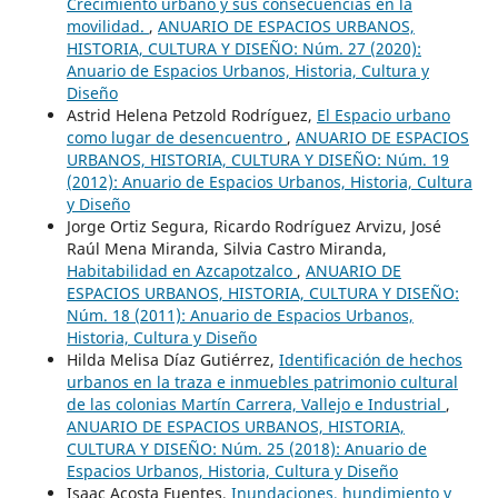
Crecimiento urbano y sus consecuencias en la
movilidad.
,
ANUARIO DE ESPACIOS URBANOS,
HISTORIA, CULTURA Y DISEÑO: Núm. 27 (2020):
Anuario de Espacios Urbanos, Historia, Cultura y
Diseño
Astrid Helena Petzold Rodríguez,
El Espacio urbano
como lugar de desencuentro
,
ANUARIO DE ESPACIOS
URBANOS, HISTORIA, CULTURA Y DISEÑO: Núm. 19
(2012): Anuario de Espacios Urbanos, Historia, Cultura
y Diseño
Jorge Ortiz Segura, Ricardo Rodríguez Arvizu, José
Raúl Mena Miranda, Silvia Castro Miranda,
Habitabilidad en Azcapotzalco
,
ANUARIO DE
ESPACIOS URBANOS, HISTORIA, CULTURA Y DISEÑO:
Núm. 18 (2011): Anuario de Espacios Urbanos,
Historia, Cultura y Diseño
Hilda Melisa Díaz Gutiérrez,
Identificación de hechos
urbanos en la traza e inmuebles patrimonio cultural
de las colonias Martín Carrera, Vallejo e Industrial
,
ANUARIO DE ESPACIOS URBANOS, HISTORIA,
CULTURA Y DISEÑO: Núm. 25 (2018): Anuario de
Espacios Urbanos, Historia, Cultura y Diseño
Isaac Acosta Fuentes,
Inundaciones, hundimiento y