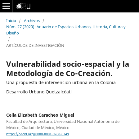
Inicio
/
Archivos
/
Núm. 27 (2020): Anuario de Espacios Urbanos, Historia, Cultura y
Diseño
/
ARTÍCULOS DE INVESTIGACIÓN
Vulnerabilidad socio-espacial y la
Metodología de Co-Creación.
Una propuesta de intervención urbana en la Colonia
Desarrollo Urbano Quetzalcóatl
Celia Elizabeth Caracheo Miguel
Facultad de Arquitectura, Universidad Nacional Autónoma de
México, Ciudad de México, México
https://orcid.org/0000-0001-9788-6749