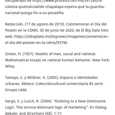
Recuperado de https://www.proceso.com.mx/591285/la-
colonia-quetzalcoatl­de-iztapalapa-espera-que-la-guardia-
na­cional-ponga-fin-a-su-pesadilla
Redacción. (17 de agosto de 2019). Conme­moran el Día del
Peatón en la CDMX. 30 de junio de 2020, de El Big Data Sitio
web: https://elbigdata.mx/bignews/imagenes­conmemoran-
el-dia-del-peaton-en-la-cd­mx/93796
Simon, H. (1957). Models of man, social and rational:
Mathematical essays on rational human behavior. New York:
Wiley.
Tamayo, S. y Wildner, K. (2005). Espacio e identidades
urbanas. México: Coleccióncultural universitaria 85 serie
Ensayo UAM.
Vargo, S. y Lusch, R. (2004). "Evolving to a New Dominante
Logic. The service-dominant lo­gic of marketing". En Dialog,
debate, and directions (68), 1-17.