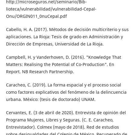
http://microseguros.net/seminario/Bib­
lioteca/vulnerabilidad/vulnerabilidad-Ce­pal-
Onu/ORGIN011_0nuCepal.pdf
Cabello, H. A. (2017). Métodos de decisión multicriterio y sus
aplicaciones. La Rioja: Tesis de grado en Administración y
Direc­ción de Empresas, Universidad de La Rioja.
Campbell, H. y Vanderhoven, D. (2016). "Knowledge That
Matters: Realising the Potential of Co-Production". En
Report. NB Research Partnership.
Caracheo, C. (2019). La forma espacial y el proceso social
como factores explicativos del fenómeno de la delincuencia
urbana. México: (tesis de doctorado) UNAM.
Cervantes, E. (3 de abril de 2020). Entrevista de opinión del
Programa Mujeres, Libres y Seguras. (C. E. Caracheo,
Entrevistador). Colmex (mayo de 2018). Red de estudios
sobre desigualdades del Colegio de México. Re­cuperado de