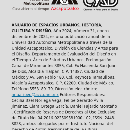
ANUARIO DE ESPACIOS URBANOS, HISTORIA,
CULTURA Y DISEÑO.
Año 2024, número 31, enero-
diciembre de 2024, es una publicación anual de la
Universidad Autónoma Metropolitana a través de la
Unidad Azcapotzalco, División de Ciencias y Artes para
el Diseño, Departamento de Evaluación del Diseño en
el Tiempo, Área de Estudios Urbanos. Prolongación
Canal de Miramontes 3855, Col. Ex Hacienda San Juan
de Dios, Alcaldía Tlalpan, C.P. 14387, Ciudad de
México y Av. San Pablo 180, Col. Reynosa Tamaulipas,
Alcaldía Azcapotzalco, C.P. 02200, Ciudad de México.
Teléfono 5553189179. Dirección electrónica:
anuarioeu@azc.uam.mx
Editores Responsables:
Cecilia Itzel Noriega Vega, Felipe Gerardo Ávila
Jiménez, Clara Ortega García, Daniel Fajardo Montaño
. Certificado de Reserva de Derechos al Uso Exclusivo
de Título No. 04-2016-022509581900-102, ISSN: 2448-
8828, ambos otorgados por el Instituto Nacional del
Derecho de Autor. Responsable de la última