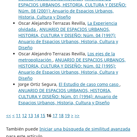
ESPACIOS URBANOS, HISTORIA, CULTURA Y DISEÑO:
Núm. 08 (2001): Anuario de Espacios Urbanos,
Historia, Cultura y Diseño
Oscar Alejandro Terrazas Revilla,
La Experiencia
olvidada
,
ANUARIO DE ESPACIOS URBANOS,
HISTORIA, CULTURA Y DISEÑO: Núm. 04 (1997):
Anuario de Espacios Urbanos, Historia, Cultura y
Diseño
Oscar Alejandro Terrazas Revilla,
Los ejes de la
metropolización
,
ANUARIO DE ESPACIOS URBANOS,
HISTORIA, CULTURA Y DISEÑO: Núm. 02 (1995):
Anuario de Espacios Urbanos, Historia, Cultura y
Diseño
Jorge Ortiz Segura,
El Estudio de caso como caso
,
ANUARIO DE ESPACIOS URBANOS, HISTORIA,
CULTURA Y DISEÑO: Núm. 01 (1994): Anuario de
Espacios Urbanos, Historia, Cultura y Diseño
<<
<
11
12
13
14
15
16
17
18
19
>
>>
También puede
Iniciar una búsqueda de similitud avanzada
para este artículo.