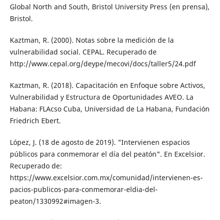
Global North and South, Bristol University Press (en prensa),
Bristol.
Kaztman, R. (2000). Notas sobre la medición de la
vulnerabilidad social. CEPAL. Recupera­do de
http://www.cepal.org/deype/meco­vi/docs/taller5/24.pdf
Kaztman, R. (2018). Capacitación en Enfoque sobre Activos,
Vulnerabilidad y Estructura de Oportunidades AVEO. La
Habana: FLAcso Cuba, Universidad de La Habana, Funda­ción
Friedrich Ebert.
López, J. (18 de agosto de 2019). "Inter­vienen espacios
públicos para conme­morar el día del peatón". En Excelsior.
Recuperado de:
https://www.excelsior.com.mx/comunidad/intervienen-es­
pacios-publicos-para-conmemorar-el­dia-del-
peaton/1330992#imagen-3.