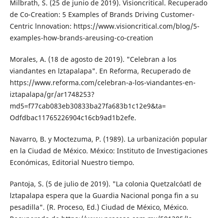
Milbrath, S. (25 de junio de 2019). Visioncriti­cal. Recuperado
de Co-Creation: 5 Exam­ples of Brands Driving Customer-
Centric lnnovation: https://www.visioncritical.com/blog/5-
examples-how-brands-are­using-co-creation
Morales, A. (18 de agosto de 2019). "Celebran a los
viandantes en lztapalapa". En Refor­ma, Recuperado de
https://www.reforma.com/celebran-a-los-viandantes-en-
iztapa­lapa/gr/ar1748253?
md5=f77cab083eb30833ba27fa683b1c12e9&ta=
Odfdbac11765226904c16cb9ad1b2efe.
Navarro, B. y Moctezuma, P. (1989). La urba­nización popular
en la Ciudad de México. México: Instituto de Investigaciones
Econó­micas, Editorial Nuestro tiempo.
Pantoja, S. (5 de julio de 2019). "La colonia Quetzalcóatl de
lztapalapa espera que la Guardia Nacional ponga fin a su
pesadilla". (R. Proceso, Ed.) Ciudad de México, Méxi­co.