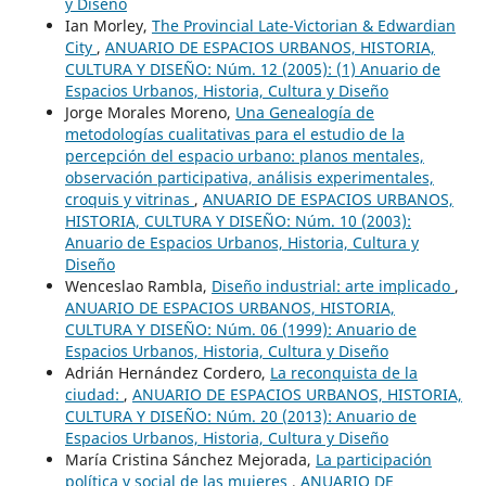
y Diseño
Ian Morley,
The Provincial Late-Victorian & Edwardian
City
,
ANUARIO DE ESPACIOS URBANOS, HISTORIA,
CULTURA Y DISEÑO: Núm. 12 (2005): (1) Anuario de
Espacios Urbanos, Historia, Cultura y Diseño
Jorge Morales Moreno,
Una Genealogía de
metodologías cualitativas para el estudio de la
percepción del espacio urbano: planos mentales,
observación participativa, análisis experimentales,
croquis y vitrinas
,
ANUARIO DE ESPACIOS URBANOS,
HISTORIA, CULTURA Y DISEÑO: Núm. 10 (2003):
Anuario de Espacios Urbanos, Historia, Cultura y
Diseño
Wenceslao Rambla,
Diseño industrial: arte implicado
,
ANUARIO DE ESPACIOS URBANOS, HISTORIA,
CULTURA Y DISEÑO: Núm. 06 (1999): Anuario de
Espacios Urbanos, Historia, Cultura y Diseño
Adrián Hernández Cordero,
La reconquista de la
ciudad:
,
ANUARIO DE ESPACIOS URBANOS, HISTORIA,
CULTURA Y DISEÑO: Núm. 20 (2013): Anuario de
Espacios Urbanos, Historia, Cultura y Diseño
María Cristina Sánchez Mejorada,
La participación
política y social de las mujeres
,
ANUARIO DE