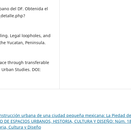
bano del DF. Obtenida el
_detalle.php?
iling. Legal loopholes, and
the Yucatan, Peninsula.
pace through transferable
. Urban Studies. DOI:
onstrucción urbana de una ciudad pequeña mexicana: La Piedad d
O DE ESPACIOS URBANOS, HISTORIA, CULTURA Y DISEÑO: Núm. 1
ria, Cultura y Diseño