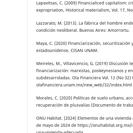
Lapavitsas, C. (2009) Financialiced capitalism: cr
expropriation, Historical materialism, Vol. 17, No 
Lazzarato, M. (2013). La fábrica del hombre en
condición neoliberal. Buenos Aires: Amorrortu.
Maya, C. (2020) Financiarización, securitización y
estadounidense. CISAN UNAM.
Meireles, M., Villavicencio, G. (2019) Discusión t
financiarización: marxistas, poskeynesianos y e
subdesarroladas. Ola Financiera Vol. 12 (No 3
olafinanciera.unam.mx/new_web/32/index.html
Morales, C. (2020) Políticas de suelo urbano, acc
recuperación de plusvalías (Documento de trabaj
ONU Habitat. (2024) Elementos de una vivienda
de mayo de 2024 de https://onuhabitat.org.mx/
una-vivienda-adecuada