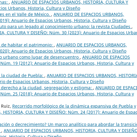
nas:
,
ANUARIO DE ESPACIOS URBANOS, HISTORIA, CULTURA Y
os Urbanos, Historia, Cultura y Diseño
es en el Valle de México.
,
ANUARIO DE ESPACIOS URBANOS,
9): Anuario de Espacios Urbanos, Historia, Cultura y Diseño
uto para un legado al conocimiento urbano: la revista Ciudades
,
 CULTURA Y DISEÑO: Núm. 30 (2023): Anuario de Espacios Urba
de habitar el patrimonio:
,
ANUARIO DE ESPACIOS URBANOS,
0): Anuario de Espacios Urbanos, Historia, Cultura y Diseño
io urbano como lugar de desencuentro
,
ANUARIO DE ESPACIOS
m. 19 (2012): Anuario de Espacios Urbanos, Historia, Cultura y
 la ciudad de Puebla:
,
ANUARIO DE ESPACIOS URBANOS, HISTORI
o de Espacios Urbanos, Historia, Cultura y Diseño
 derecho a la ciudad, segregación y estigma:
,
ANUARIO DE ESPAC
m. 25 (2018): Anuario de Espacios Urbanos, Historia, Cultura y
 Ruiz,
Recorrido morfológico de la dinámica expansiva de Puebla y
HISTORIA, CULTURA Y DISEÑO: Núm. 24 (2017): Anuario de Espac
ación o decrecimiento? Un marco analítico para abordar la transic
s
,
ANUARIO DE ESPACIOS URBANOS, HISTORIA, CULTURA Y DISEÑO
os, Historia, Cultura y Diseño