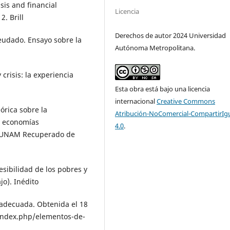
isis and financial
Licencia
2. Brill
Derechos de autor 2024 Universidad
deudado. Ensayo sobre la
Autónoma Metropolitana.
 crisis: la experiencia
Esta obra está bajo una licencia
internacional
Creative Commons
eórica sobre la
Atribución-NoComercial-CompartirIg
n economías
4.0
.
2) UNAM Recuperado de
esibilidad de los pobres y
o). Inédito
 adecuada. Obtenida el 18
index.php/elementos-de-