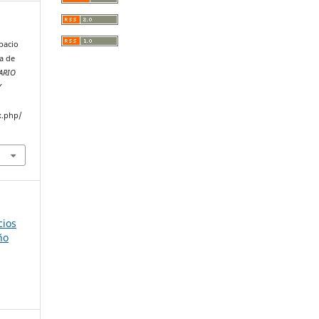
spacio
ia de
ARIO
Y
x.php/
cios
ño