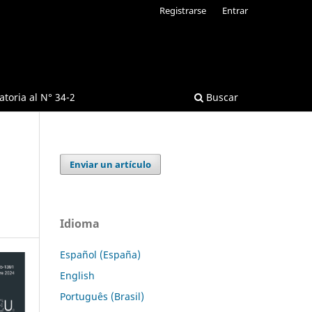
Registrarse
Entrar
toria al N° 34-2
Buscar
Enviar un artículo
Idioma
Español (España)
English
Português (Brasil)