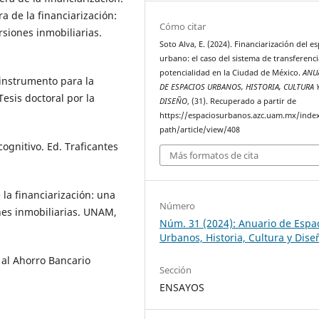
ra de la financiarización:
Cómo citar
rsiones inmobiliarias.
Soto Alva, E. (2024). Financiarización del e
urbano: el caso del sistema de transferenc
potencialidad en la Ciudad de México.
ANU
 instrumento para la
DE ESPACIOS URBANOS, HISTORIA, CULTURA 
esis doctoral por la
DISEÑO
, (31). Recuperado a partir de
https://espaciosurbanos.azc.uam.mx/inde
path/article/view/408
ognitivo. Ed. Traficantes
Más formatos de cita
e la financiarización: una
Número
nes inmobiliarias. UNAM,
Núm. 31 (2024): Anuario de Espa
Urbanos, Historia, Cultura y Dise
 al Ahorro Bancario
Sección
ENSAYOS