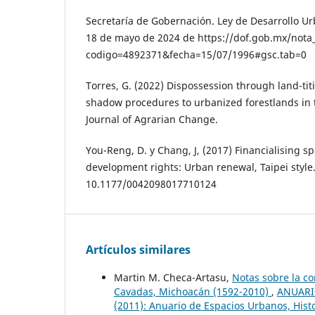
Secretaría de Gobernación. Ley de Desarrollo Ur
18 de mayo de 2024 de https://dof.gob.mx/nota
codigo=4892371&fecha=15/07/1996#gsc.tab=0
Torres, G. (2022) Dispossession through land-tit
shadow procedures to urbanized forestlands in 
Journal of Agrarian Change.
You-Reng, D. y Chang, J, (2017) Financialising s
development rights: Urban renewal, Taipei style
10.1177/0042098017710124
Artículos similares
Martin M. Checa-Artasu,
Notas sobre la c
Cavadas, Michoacán (1592-2010)
,
ANUARI
(2011): Anuario de Espacios Urbanos, Histo