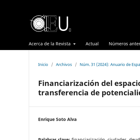
Acerca de la Revista
Actual
Números anter
Inicio
/
Archivos
/
Núm. 31 (2024): Anuario de Espa
Financiarización del espaci
transferencia de potencial
Enrique Soto Alva
Palabras clave:
financiarización, ciudades, deu