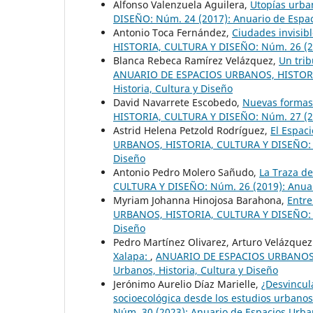
Alfonso Valenzuela Aguilera,
Utopías urba
DISEÑO: Núm. 24 (2017): Anuario de Espaci
Antonio Toca Fernández,
Ciudades invisibl
HISTORIA, CULTURA Y DISEÑO: Núm. 26 (201
Blanca Rebeca Ramírez Velázquez,
Un trib
ANUARIO DE ESPACIOS URBANOS, HISTORIA,
Historia, Cultura y Diseño
David Navarrete Escobedo,
Nuevas formas 
HISTORIA, CULTURA Y DISEÑO: Núm. 27 (202
Astrid Helena Petzold Rodríguez,
El Espac
URBANOS, HISTORIA, CULTURA Y DISEÑO: Nú
Diseño
Antonio Pedro Molero Sañudo,
La Traza de
CULTURA Y DISEÑO: Núm. 26 (2019): Anuari
Myriam Johanna Hinojosa Barahona,
Entre
URBANOS, HISTORIA, CULTURA Y DISEÑO: Nú
Diseño
Pedro Martínez Olivarez, Arturo Velázquez
Xalapa:
,
ANUARIO DE ESPACIOS URBANOS, 
Urbanos, Historia, Cultura y Diseño
Jerónimo Aurelio Díaz Marielle,
¿Desvincul
socioecológica desde los estudios urbano
Núm. 30 (2023): Anuario de Espacios Urban