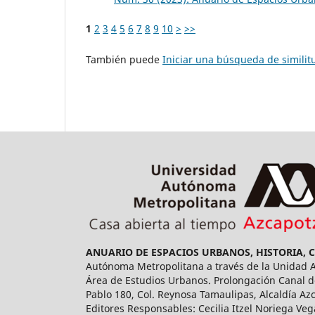
1
2
3
4
5
6
7
8
9
10
>
>>
También puede
Iniciar una búsqueda de simili
ANUARIO DE ESPACIOS URBANOS, HISTORIA, 
Autónoma Metropolitana a través de la Unidad Az
Área de Estudios Urbanos. Prolongación Canal de
Pablo 180, Col. Reynosa Tamaulipas, Alcaldía Az
Editores Responsables: Cecilia Itzel Noriega Veg