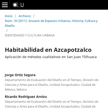
Inicio
/
Archivos
/
Núm. 18 (2011): Anuario de Espacios Urbanos, Historia, Cultura y
Diseño
/
IDENTIDADES Y CULTURA URBANA
Habitabilidad en Azcapotzalco
Aplicación de métodos cualitativos en San Juan Tlilhuaca
Jorge Ortiz Segura
Departamento de Evaluación del Diseño en el Tiempo, División de
Ciencias y Artes para el Diseño, Unidad Azcapotzalco, Ciudad de
México, México
Ricardo Rodríguez Arvizu
Departamento de Evaluación del Diseño en el Tiempo, División de
Ciencias y Artes para el Diseño, Unidad Azcapotzalco, Ciudad de