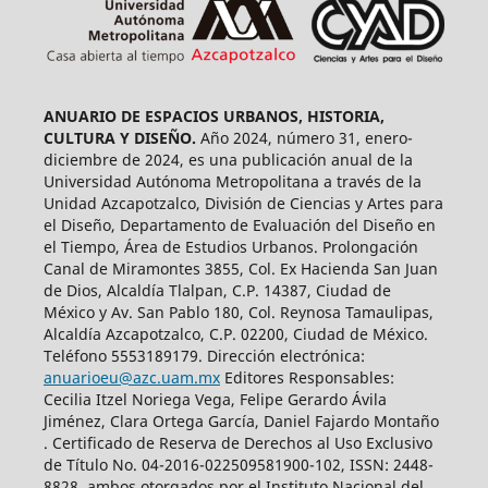
ANUARIO DE ESPACIOS URBANOS, HISTORIA,
CULTURA Y DISEÑO.
Año 2024, número 31, enero-
diciembre de 2024, es una publicación anual de la
Universidad Autónoma Metropolitana a través de la
Unidad Azcapotzalco, División de Ciencias y Artes para
el Diseño, Departamento de Evaluación del Diseño en
el Tiempo, Área de Estudios Urbanos. Prolongación
Canal de Miramontes 3855, Col. Ex Hacienda San Juan
de Dios, Alcaldía Tlalpan, C.P. 14387, Ciudad de
México y Av. San Pablo 180, Col. Reynosa Tamaulipas,
Alcaldía Azcapotzalco, C.P. 02200, Ciudad de México.
Teléfono 5553189179. Dirección electrónica:
anuarioeu@azc.uam.mx
Editores Responsables:
Cecilia Itzel Noriega Vega, Felipe Gerardo Ávila
Jiménez, Clara Ortega García, Daniel Fajardo Montaño
. Certificado de Reserva de Derechos al Uso Exclusivo
de Título No. 04-2016-022509581900-102, ISSN: 2448-
8828, ambos otorgados por el Instituto Nacional del