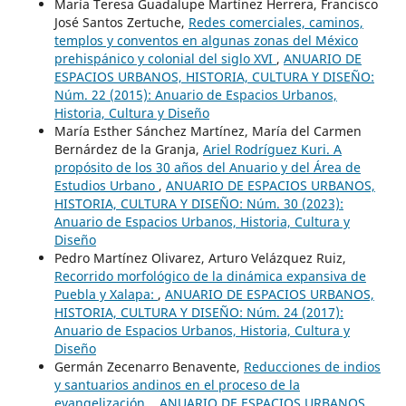
María Teresa Guadalupe Martínez Herrera, Francisco
José Santos Zertuche,
Redes comerciales, caminos,
templos y conventos en algunas zonas del México
prehispánico y colonial del siglo XVI
,
ANUARIO DE
ESPACIOS URBANOS, HISTORIA, CULTURA Y DISEÑO:
Núm. 22 (2015): Anuario de Espacios Urbanos,
Historia, Cultura y Diseño
María Esther Sánchez Martínez, María del Carmen
Bernárdez de la Granja,
Ariel Rodríguez Kuri. A
propósito de los 30 años del Anuario y del Área de
Estudios Urbano
,
ANUARIO DE ESPACIOS URBANOS,
HISTORIA, CULTURA Y DISEÑO: Núm. 30 (2023):
Anuario de Espacios Urbanos, Historia, Cultura y
Diseño
Pedro Martínez Olivarez, Arturo Velázquez Ruiz,
Recorrido morfológico de la dinámica expansiva de
Puebla y Xalapa:
,
ANUARIO DE ESPACIOS URBANOS,
HISTORIA, CULTURA Y DISEÑO: Núm. 24 (2017):
Anuario de Espacios Urbanos, Historia, Cultura y
Diseño
Germán Zecenarro Benavente,
Reducciones de indios
y santuarios andinos en el proceso de la
evangelización.
,
ANUARIO DE ESPACIOS URBANOS,