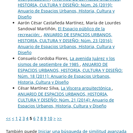
HISTORIA, CULTURA Y DISEÑO: Núm. 26 (2019):
Anuario de Espacios Urbanos, Historia, Cultura y
Diseño
Aarón César Castañeda Martínez, María de Lourdes
Sandoval Martiñón,
El Espacio público de la
recreación:
,
ANUARIO DE ESPACIOS URBANOS,
HISTORIA, CULTURA Y DISEÑO: Núm. 23 (2016):
Anuario de Espacios Urbanos, Historia, Cultura y
Diseño
Consuelo Cordoba Flores,
La avenida Juárez y los
sismos de septiembre de 1985
,
ANUARIO DE
ESPACIOS URBANOS, HISTORIA, CULTURA Y DISEÑO:
Núm. 18 (2011): Anuario de Espacios Urbanos,
Historia, Cultura y Diseño
César Martínez Silva,
La Víscera arquitectónica
,
ANUARIO DE ESPACIOS URBANOS, HISTORIA,
CULTURA Y DISEÑO: Núm. 21 (2014): Anuario de
Espacios Urbanos, Historia, Cultura y Diseño
<<
<
1
2
3
4
5
6
7
8
9
10
>
>>
También puede
Iniciar una búsqueda de similitud avanzada