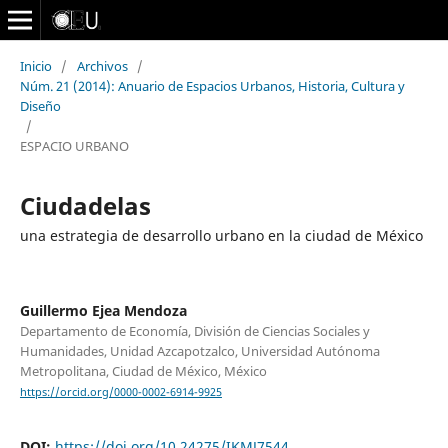
Inicio
/
Archivos
/
Núm. 21 (2014): Anuario de Espacios Urbanos, Historia, Cultura y
Diseño
/
ESPACIO URBANO
Ciudadelas
una estrategia de desarrollo urbano en la ciudad de México
Guillermo Ejea Mendoza
Departamento de Economía, División de Ciencias Sociales y
Humanidades, Unidad Azcapotzalco, Universidad Autónoma
Metropolitana, Ciudad de México, México
https://orcid.org/0000-0002-6914-9925
DOI:
https://doi.org/10.24275/IKMJ7544