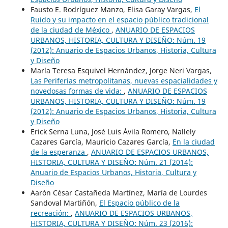
Fausto E. Rodríguez Manzo, Elisa Garay Vargas,
El
Ruido y su impacto en el espacio público tradicional
de la ciudad de México
,
ANUARIO DE ESPACIOS
URBANOS, HISTORIA, CULTURA Y DISEÑO: Núm. 19
(2012): Anuario de Espacios Urbanos, Historia, Cultura
y Diseño
María Teresa Esquivel Hernández, Jorge Neri Vargas,
Las Periferias metropolitanas, nuevas espacialidades y
novedosas formas de vida:
,
ANUARIO DE ESPACIOS
URBANOS, HISTORIA, CULTURA Y DISEÑO: Núm. 19
(2012): Anuario de Espacios Urbanos, Historia, Cultura
y Diseño
Erick Serna Luna, José Luis Ávila Romero, Nallely
Cazares García, Mauricio Cazares García,
En la ciudad
de la esperanza
,
ANUARIO DE ESPACIOS URBANOS,
HISTORIA, CULTURA Y DISEÑO: Núm. 21 (2014):
Anuario de Espacios Urbanos, Historia, Cultura y
Diseño
Aarón César Castañeda Martínez, María de Lourdes
Sandoval Martiñón,
El Espacio público de la
recreación:
,
ANUARIO DE ESPACIOS URBANOS,
HISTORIA, CULTURA Y DISEÑO: Núm. 23 (2016):