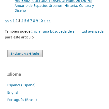
HISTORIA, CULTURA Y DISEÑO: Núm. 26 (2019):
Anuario de Espacios Urbanos, Historia, Cultura y
Diseño
<<
<
1
2
3
4
5
6
7
8
9
10
>
>>
También puede
Iniciar una búsqueda de similitud avanzada
para este artículo.
Enviar un artículo
Idioma
Español (España)
English
Português (Brasil)