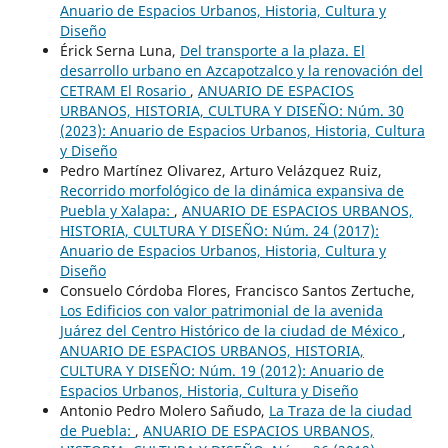
Anuario de Espacios Urbanos, Historia, Cultura y
Diseño
Érick Serna Luna,
Del transporte a la plaza. El
desarrollo urbano en Azcapotzalco y la renovación del
CETRAM El Rosario
,
ANUARIO DE ESPACIOS
URBANOS, HISTORIA, CULTURA Y DISEÑO: Núm. 30
(2023): Anuario de Espacios Urbanos, Historia, Cultura
y Diseño
Pedro Martínez Olivarez, Arturo Velázquez Ruiz,
Recorrido morfológico de la dinámica expansiva de
Puebla y Xalapa:
,
ANUARIO DE ESPACIOS URBANOS,
HISTORIA, CULTURA Y DISEÑO: Núm. 24 (2017):
Anuario de Espacios Urbanos, Historia, Cultura y
Diseño
Consuelo Córdoba Flores, Francisco Santos Zertuche,
Los Edificios con valor patrimonial de la avenida
Juárez del Centro Histórico de la ciudad de México
,
ANUARIO DE ESPACIOS URBANOS, HISTORIA,
CULTURA Y DISEÑO: Núm. 19 (2012): Anuario de
Espacios Urbanos, Historia, Cultura y Diseño
Antonio Pedro Molero Sañudo,
La Traza de la ciudad
de Puebla:
,
ANUARIO DE ESPACIOS URBANOS,