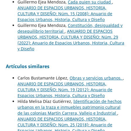
Guillermo Ejea Mendoza,
Cada quien su ciudad
,
ANUARIO DE ESPACIOS URBANOS, HISTORIA,
CULTURA Y DISEÑO: Núm. 15 (2008): Anuario de
Espacios Urbanos, Historia, Cultura y Diseño
Guillermo Ejea Mendoza,
Constitución, desigualdad y
desequilibrio territorial
,
ANUARIO DE ESPACIOS
URBANOS, HISTORIA, CULTURA Y DISEÑO: Núm. 29
(2022): Anuario de Espacios Urbanos, Historia, Cultura
y Diseño
Artículos similares
Carlos Bustamante López,
Obras y servicios urbanos.
,
ANUARIO DE ESPACIOS URBANOS, HISTORIA,
CULTURA Y DISEÑO: Núm. 19 (2012): Anuario de
Espacios Urbanos, Historia, Cultura y Diseño
Hilda Melisa Díaz Gutiérrez,
Identificación de hechos
urbanos en la traza e inmuebles patrimonio cultural
de las colonias Martín Carrera, Vallejo e Industrial
,
ANUARIO DE ESPACIOS URBANOS, HISTORIA,
CULTURA Y DISEÑO: Núm. 25 (2018): Anuario de
Espacios Urbanos, Historia, Cultura y Diseño