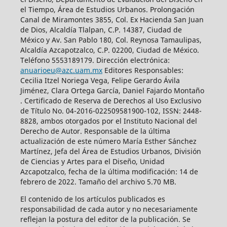
el Tiempo, Área de Estudios Urbanos. Prolongación
Canal de Miramontes 3855, Col. Ex Hacienda San Juan
de Dios, Alcaldía Tlalpan, C.P. 14387, Ciudad de
México y Av. San Pablo 180, Col. Reynosa Tamaulipas,
Alcaldía Azcapotzalco, C.P. 02200, Ciudad de México.
Teléfono 5553189179. Dirección electrónica:
anuarioeu@azc.uam.mx
Editores Responsables:
Cecilia Itzel Noriega Vega, Felipe Gerardo Ávila
Jiménez, Clara Ortega García, Daniel Fajardo Montaño
. Certificado de Reserva de Derechos al Uso Exclusivo
de Título No. 04-2016-022509581900-102, ISSN: 2448-
8828, ambos otorgados por el Instituto Nacional del
Derecho de Autor. Responsable de la última
actualización de este número María Esther Sánchez
Martínez, Jefa del Área de Estudios Urbanos, División
de Ciencias y Artes para el Diseño, Unidad
Azcapotzalco, fecha de la última modificación: 14 de
febrero de 2022. Tamaño del archivo 5.70 MB.
El contenido de los artículos publicados es
responsabilidad de cada autor y no necesariamente
reflejan la postura del editor de la publicación. Se