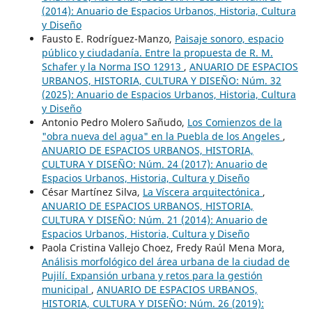
(2014): Anuario de Espacios Urbanos, Historia, Cultura
y Diseño
Fausto E. Rodríguez-Manzo,
Paisaje sonoro, espacio
público y ciudadanía. Entre la propuesta de R. M.
Schafer y la Norma ISO 12913
,
ANUARIO DE ESPACIOS
URBANOS, HISTORIA, CULTURA Y DISEÑO: Núm. 32
(2025): Anuario de Espacios Urbanos, Historia, Cultura
y Diseño
Antonio Pedro Molero Sañudo,
Los Comienzos de la
"obra nueva del agua" en la Puebla de los Angeles
,
ANUARIO DE ESPACIOS URBANOS, HISTORIA,
CULTURA Y DISEÑO: Núm. 24 (2017): Anuario de
Espacios Urbanos, Historia, Cultura y Diseño
César Martínez Silva,
La Víscera arquitectónica
,
ANUARIO DE ESPACIOS URBANOS, HISTORIA,
CULTURA Y DISEÑO: Núm. 21 (2014): Anuario de
Espacios Urbanos, Historia, Cultura y Diseño
Paola Cristina Vallejo Choez, Fredy Raúl Mena Mora,
Análisis morfológico del área urbana de la ciudad de
Pujilí. Expansión urbana y retos para la gestión
municipal
,
ANUARIO DE ESPACIOS URBANOS,
HISTORIA, CULTURA Y DISEÑO: Núm. 26 (2019):