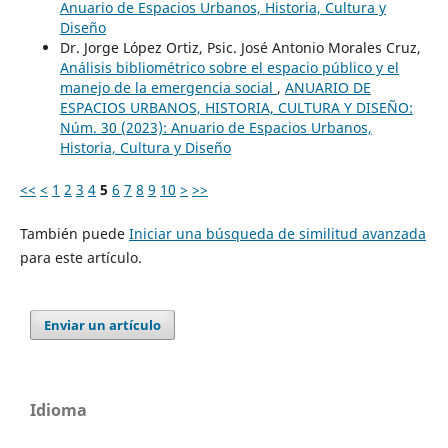
Anuario de Espacios Urbanos, Historia, Cultura y
Diseño
Dr. Jorge López Ortiz, Psic. José Antonio Morales Cruz,
Análisis bibliométrico sobre el espacio público y el
manejo de la emergencia social
,
ANUARIO DE
ESPACIOS URBANOS, HISTORIA, CULTURA Y DISEÑO:
Núm. 30 (2023): Anuario de Espacios Urbanos,
Historia, Cultura y Diseño
<<
<
1
2
3
4
5
6
7
8
9
10
>
>>
También puede
Iniciar una búsqueda de similitud avanzada
para este artículo.
Enviar un artículo
Idioma