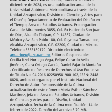
diciembre de 2024, es una publicación anual de la
Universidad Autónoma Metropolitana a través de la
Unidad Azcapotzalco, División de Ciencias y Artes para
el Diseño, Departamento de Evaluación del Diseño en
el Tiempo, Área de Estudios Urbanos. Prolongación
Canal de Miramontes 3855, Col. Ex Hacienda San Juan
de Dios, Alcaldía Tlalpan, C.P. 14387, Ciudad de
México y Av. San Pablo 180, Col. Reynosa Tamaulipas,
Alcaldía Azcapotzalco, C.P. 02200, Ciudad de México.
Teléfono 5553189179. Dirección electrónica:
anuarioeu@azc.uam.mx
Editores Responsables:
Cecilia Itzel Noriega Vega, Felipe Gerardo Ávila
Jiménez, Clara Ortega García, Daniel Fajardo Montaño
. Certificado de Reserva de Derechos al Uso Exclusivo
de Título No. 04-2016-022509581900-102, ISSN: 2448-
8828, ambos otorgados por el Instituto Nacional del
Derecho de Autor. Responsable de la última
actualización de este número María Esther Sánchez
Martínez, Jefa del Área de Estudios Urbanos, División
de Ciencias y Artes para el Diseño, Unidad
Azcapotzalco, fecha de la última modificación: 14 de
febrero de 2022. Tamaño del archivo 5.70 MB.