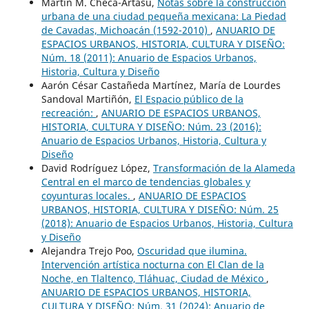
Martin M. Checa-Artasu,
Notas sobre la construcción
urbana de una ciudad pequeña mexicana: La Piedad
de Cavadas, Michoacán (1592-2010)
,
ANUARIO DE
ESPACIOS URBANOS, HISTORIA, CULTURA Y DISEÑO:
Núm. 18 (2011): Anuario de Espacios Urbanos,
Historia, Cultura y Diseño
Aarón César Castañeda Martínez, María de Lourdes
Sandoval Martiñón,
El Espacio público de la
recreación:
,
ANUARIO DE ESPACIOS URBANOS,
HISTORIA, CULTURA Y DISEÑO: Núm. 23 (2016):
Anuario de Espacios Urbanos, Historia, Cultura y
Diseño
David Rodríguez López,
Transformación de la Alameda
Central en el marco de tendencias globales y
coyunturas locales.
,
ANUARIO DE ESPACIOS
URBANOS, HISTORIA, CULTURA Y DISEÑO: Núm. 25
(2018): Anuario de Espacios Urbanos, Historia, Cultura
y Diseño
Alejandra Trejo Poo,
Oscuridad que ilumina.
Intervención artística nocturna con El Clan de la
Noche, en Tlaltenco, Tláhuac, Ciudad de México
,
ANUARIO DE ESPACIOS URBANOS, HISTORIA,
CULTURA Y DISEÑO: Núm. 31 (2024): Anuario de