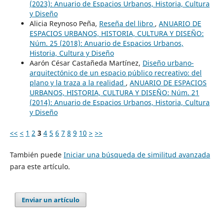
(2023): Anuario de Espacios Urbanos, Historia, Cultura
y Diseño
Alicia Reynoso Peña,
Reseña del libro
,
ANUARIO DE
ESPACIOS URBANOS, HISTORIA, CULTURA Y DISEÑO:
Núm. 25 (2018): Anuario de Espacios Urbanos,
Historia, Cultura y Diseño
Aarón César Castañeda Martínez,
Diseño urbano-
arquitectónico de un espacio público recreativo: del
plano y la traza a la realidad
,
ANUARIO DE ESPACIOS
URBANOS, HISTORIA, CULTURA Y DISEÑO: Núm. 21
(2014): Anuario de Espacios Urbanos, Historia, Cultura
y Diseño
<<
<
1
2
3
4
5
6
7
8
9
10
>
>>
También puede
Iniciar una búsqueda de similitud avanzada
para este artículo.
Enviar un artículo