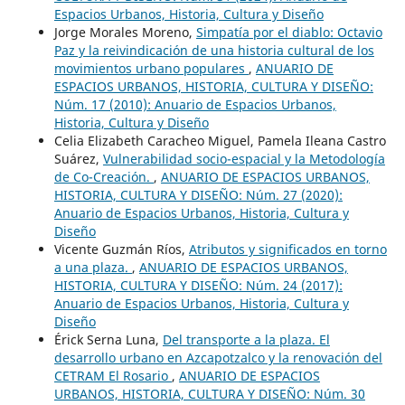
Espacios Urbanos, Historia, Cultura y Diseño
Jorge Morales Moreno,
Simpatía por el diablo: Octavio
Paz y la reivindicación de una historia cultural de los
movimientos urbano populares
,
ANUARIO DE
ESPACIOS URBANOS, HISTORIA, CULTURA Y DISEÑO:
Núm. 17 (2010): Anuario de Espacios Urbanos,
Historia, Cultura y Diseño
Celia Elizabeth Caracheo Miguel, Pamela Ileana Castro
Suárez,
Vulnerabilidad socio-espacial y la Metodología
de Co-Creación.
,
ANUARIO DE ESPACIOS URBANOS,
HISTORIA, CULTURA Y DISEÑO: Núm. 27 (2020):
Anuario de Espacios Urbanos, Historia, Cultura y
Diseño
Vicente Guzmán Ríos,
Atributos y significados en torno
a una plaza.
,
ANUARIO DE ESPACIOS URBANOS,
HISTORIA, CULTURA Y DISEÑO: Núm. 24 (2017):
Anuario de Espacios Urbanos, Historia, Cultura y
Diseño
Érick Serna Luna,
Del transporte a la plaza. El
desarrollo urbano en Azcapotzalco y la renovación del
CETRAM El Rosario
,
ANUARIO DE ESPACIOS
URBANOS, HISTORIA, CULTURA Y DISEÑO: Núm. 30