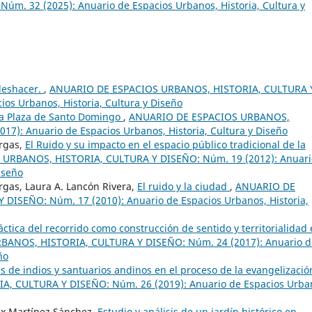
m. 32 (2025): Anuario de Espacios Urbanos, Historia, Cultura y
deshacer.
,
ANUARIO DE ESPACIOS URBANOS, HISTORIA, CULTURA 
os Urbanos, Historia, Cultura y Diseño
 la Plaza de Santo Domingo
,
ANUARIO DE ESPACIOS URBANOS,
7): Anuario de Espacios Urbanos, Historia, Cultura y Diseño
argas,
El Ruido y su impacto en el espacio público tradicional de la
URBANOS, HISTORIA, CULTURA Y DISEÑO: Núm. 19 (2012): Anuari
iseño
rgas, Laura A. Lancón Rivera,
El ruido y la ciudad
,
ANUARIO DE
ISEÑO: Núm. 17 (2010): Anuario de Espacios Urbanos, Historia,
áctica del recorrido como construcción de sentido y territorialidad
ANOS, HISTORIA, CULTURA Y DISEÑO: Núm. 24 (2017): Anuario d
ño
 de indios y santuarios andinos en el proceso de la evangelizació
 CULTURA Y DISEÑO: Núm. 26 (2019): Anuario de Espacios Urba
lix Martínez Sánchez,
Estudio y análisis de un jardín histórico en