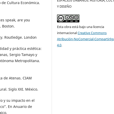
ESPACIOS URBANOS. HISTORIA, CUL
do de Cultura Económica.
Y DISEÑO
ces speak, are you
. Boston.
Esta obra está bajo una licencia
internacional
Creative Commons
ity. Routledge. London
Atribución-NoComercial-CompartirIg
4.0
.
idad y práctica estética:
banas, Sergio Tamayo y
Autónoma Metropolitana.
rta de Atenas. CIAM
ral. Siglo XXI. México.
do y su impacto en el
ico”. En Anuario de
ico.