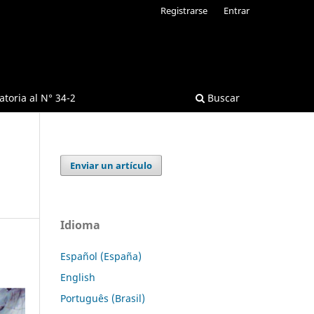
Registrarse
Entrar
toria al N° 34-2
Buscar
Enviar un artículo
Idioma
Español (España)
English
Português (Brasil)