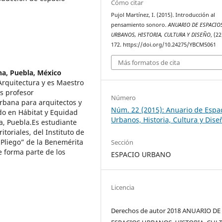
Cómo citar
Pujol Martínez, I. (2015). Introducción al
pensamiento sonoro.
ANUARIO DE ESPACIO
URBANOS, HISTORIA, CULTURA Y DISEÑO
, (2
172. https://doi.org/10.24275/YBCM5061
Más formatos de cita
a, Puebla, México
Arquitectura y es Maestro
s profesor
Número
rbana para arquitectos y
Núm. 22 (2015): Anuario de Espa
ado en Hábitat y Equidad
Urbanos, Historia, Cultura y Dise
a, Puebla.Es estudiante
toriales, del Instituto de
 Pliego” de la Benemérita
Sección
 forma parte de los
ESPACIO URBANO
Licencia
Derechos de autor 2018 ANUARIO DE