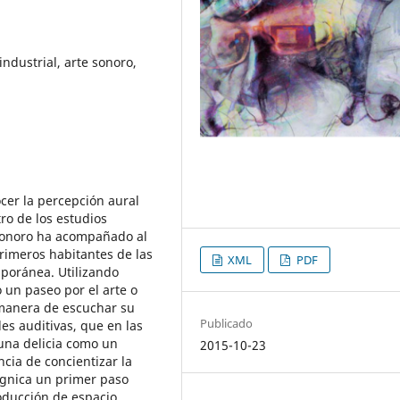
industrial, arte sonoro,
ocer la percepción aural
o de los estudios
sonoro ha acompañado al
primeros habitantes de las
XML
PDF
mporánea. Utilizando
 un paseo por el arte o
 manera de escuchar su
Publicado
es auditivas, que en las
una delicia como un
2015-10-23
ncia de concientizar la
ignica un primer paso
oducción de espacio