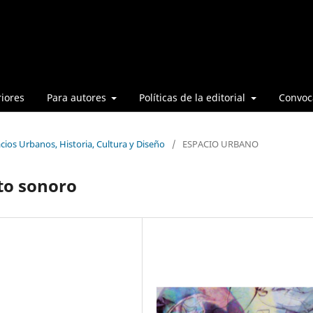
iores
Para autores
Políticas de la editorial
Convoca
cios Urbanos, Historia, Cultura y Diseño
/
ESPACIO URBANO
to sonoro