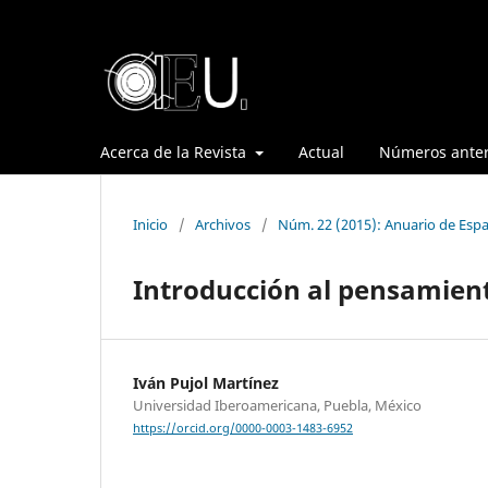
Acerca de la Revista
Actual
Números anter
Inicio
/
Archivos
/
Núm. 22 (2015): Anuario de Espa
Introducción al pensamien
Iván Pujol Martínez
Universidad Iberoamericana, Puebla, México
https://orcid.org/0000-0003-1483-6952