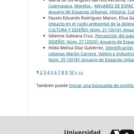
Cuernavaca, Morelos
,
ANUARIO DE ESPACI
Anuario de Espacios Urbanos, Historia, Cu
Fausto Eduardo Rodríguez Manzo, Elisa G
impacto en el ruido ambiental de la dele
CULTURA Y DISEÑO: Núm. 21 (2014): Anuari
Selenne Galeana Cruz,
Percepción del pai
DISEÑO: Núm. 27 (2020): Anuario de Espaci
Hilda Melisa Díaz Gutiérrez,
Identificació
colonias Martín Carrera, Vallejo e Industri
Núm. 25 (2018): Anuario de Espacios Urban
1
2
3
4
5
6
7
8
9
10
>
>>
También puede
Iniciar una búsqueda de simili