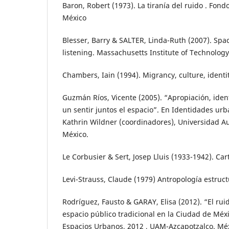
Baron, Robert (1973). La tiranía del ruido . Fon
México
Blesser, Barry & SALTER, Linda-Ruth (2007). Spa
listening. Massachusetts Institute of Technology
Chambers, Iain (1994). Migrancy, culture, ident
Guzmán Ríos, Vicente (2005). “Apropiación, ident
un sentir juntos el espacio”. En Identidades ur
Kathrin Wildner (coordinadores), Universidad 
México.
Le Corbusier & Sert, Josep Lluis (1933-1942). Ca
Levi-Strauss, Claude (1979) Antropología estructu
Rodríguez, Fausto & GARAY, Elisa (2012). “El rui
espacio público tradicional en la Ciudad de Méx
Espacios Urbanos, 2012 , UAM-Azcapotzalco. Méx