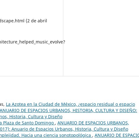
scape.html (2 de abril
itecture_helped_music_evolve?
as,
La Azotea en la Ciudad de México, ¿espacio residual o espacio
ANUARIO DE ESPACIOS URBANOS, HISTORIA, CULTURA Y DISEÑO:
os, Historia, Cultura y Diseño
 la Plaza de Santo Domingo
,
ANUARIO DE ESPACIOS URBANOS,
7): Anuario de Espacios Urbanos, Historia, Cultura y Diseño
mplejidad. Hacia una ciencia sonotopológica
,
ANUARIO DE ESPACI