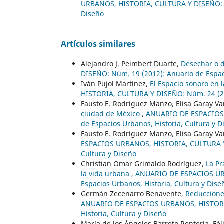
URBANOS, HISTORIA, CULTURA Y DISEÑO: Nú
Diseño
Artículos similares
Alejandro J. Peimbert Duarte,
Desechar o 
DISEÑO: Núm. 19 (2012): Anuario de Espaci
Iván Pujol Martínez,
El Espacio sonoro en
HISTORIA, CULTURA Y DISEÑO: Núm. 24 (201
Fausto E. Rodríguez Manzo, Elisa Garay V
ciudad de México
,
ANUARIO DE ESPACIOS 
de Espacios Urbanos, Historia, Cultura y D
Fausto E. Rodríguez Manzo, Elisa Garay Va
ESPACIOS URBANOS, HISTORIA, CULTURA Y D
Cultura y Diseño
Christian Omar Grimaldo Rodríguez,
La Pr
la vida urbana
,
ANUARIO DE ESPACIOS URB
Espacios Urbanos, Historia, Cultura y Dise
Germán Zecenarro Benavente,
Reducciones
ANUARIO DE ESPACIOS URBANOS, HISTORIA,
Historia, Cultura y Diseño
María de los Ángeles Barreto Rentería, Fé