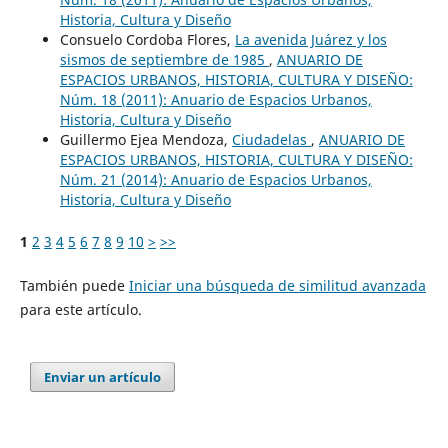
Historia, Cultura y Diseño
Consuelo Cordoba Flores,
La avenida Juárez y los
sismos de septiembre de 1985
,
ANUARIO DE
ESPACIOS URBANOS, HISTORIA, CULTURA Y DISEÑO:
Núm. 18 (2011): Anuario de Espacios Urbanos,
Historia, Cultura y Diseño
Guillermo Ejea Mendoza,
Ciudadelas
,
ANUARIO DE
ESPACIOS URBANOS, HISTORIA, CULTURA Y DISEÑO:
Núm. 21 (2014): Anuario de Espacios Urbanos,
Historia, Cultura y Diseño
1
2
3
4
5
6
7
8
9
10
>
>>
También puede
Iniciar una búsqueda de similitud avanzada
para este artículo.
Enviar un artículo