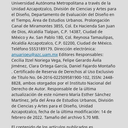
Universidad Autónoma Metropolitana a través de la
Unidad Azcapotzalco, División de Ciencias y Artes para
el Diseño, Departamento de Evaluación del Diseño en
el Tiempo, Área de Estudios Urbanos. Prolongación
Canal de Miramontes 3855, Col. Ex Hacienda San Juan
de Dios, Alcaldía Tlalpan, C.P. 14387, Ciudad de
México y Av. San Pablo 180, Col. Reynosa Tamaulipas,
Alcaldía Azcapotzalco, C.P. 02200, Ciudad de México.
Teléfono 5553189179. Dirección electrónica:
anuarioeu@azc.uam.mx
Editores Responsables:
Cecilia Itzel Noriega Vega, Felipe Gerardo Ávila
Jiménez, Clara Ortega García, Daniel Fajardo Montaño
. Certificado de Reserva de Derechos al Uso Exclusivo
de Título No. 04-2016-022509581900-102, ISSN: 2448-
8828, ambos otorgados por el Instituto Nacional del
Derecho de Autor. Responsable de la última
actualización de este número María Esther Sánchez
Martínez, Jefa del Área de Estudios Urbanos, División
de Ciencias y Artes para el Diseño, Unidad
Azcapotzalco, fecha de la última modificación: 14 de
febrero de 2022. Tamaño del archivo 5.70 MB.
El contenido de los artículos publicados es