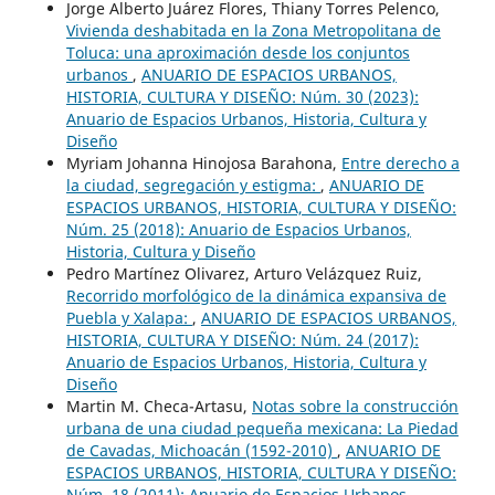
Jorge Alberto Juárez Flores, Thiany Torres Pelenco,
Vivienda deshabitada en la Zona Metropolitana de
Toluca: una aproximación desde los conjuntos
urbanos
,
ANUARIO DE ESPACIOS URBANOS,
HISTORIA, CULTURA Y DISEÑO: Núm. 30 (2023):
Anuario de Espacios Urbanos, Historia, Cultura y
Diseño
Myriam Johanna Hinojosa Barahona,
Entre derecho a
la ciudad, segregación y estigma:
,
ANUARIO DE
ESPACIOS URBANOS, HISTORIA, CULTURA Y DISEÑO:
Núm. 25 (2018): Anuario de Espacios Urbanos,
Historia, Cultura y Diseño
Pedro Martínez Olivarez, Arturo Velázquez Ruiz,
Recorrido morfológico de la dinámica expansiva de
Puebla y Xalapa:
,
ANUARIO DE ESPACIOS URBANOS,
HISTORIA, CULTURA Y DISEÑO: Núm. 24 (2017):
Anuario de Espacios Urbanos, Historia, Cultura y
Diseño
Martin M. Checa-Artasu,
Notas sobre la construcción
urbana de una ciudad pequeña mexicana: La Piedad
de Cavadas, Michoacán (1592-2010)
,
ANUARIO DE
ESPACIOS URBANOS, HISTORIA, CULTURA Y DISEÑO:
Núm. 18 (2011): Anuario de Espacios Urbanos,