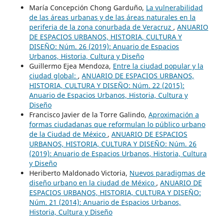
María Concepción Chong Garduño,
La vulnerabilidad
de las áreas urbanas y de las áreas naturales en la
periferia de la zona conurbada de Veracruz
,
ANUARIO
DE ESPACIOS URBANOS, HISTORIA, CULTURA Y
DISEÑO: Núm. 26 (2019): Anuario de Espacios
Urbanos, Historia, Cultura y Diseño
Guillermo Ejea Mendoza,
Entre la ciudad popular y la
ciudad global:
,
ANUARIO DE ESPACIOS URBANOS,
HISTORIA, CULTURA Y DISEÑO: Núm. 22 (2015):
Anuario de Espacios Urbanos, Historia, Cultura y
Diseño
Francisco Javier de la Torre Galindo,
Aproximación a
formas ciudadanas que reformulan lo público urbano
de la Ciudad de México
,
ANUARIO DE ESPACIOS
URBANOS, HISTORIA, CULTURA Y DISEÑO: Núm. 26
(2019): Anuario de Espacios Urbanos, Historia, Cultura
y Diseño
Heriberto Maldonado Victoria,
Nuevos paradigmas de
diseño urbano en la ciudad de México
,
ANUARIO DE
ESPACIOS URBANOS, HISTORIA, CULTURA Y DISEÑO:
Núm. 21 (2014): Anuario de Espacios Urbanos,
Historia, Cultura y Diseño