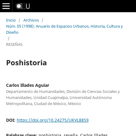
Inicio
/
Archivos
/
Núm. 05 (1998): Anuario de Espacios Urbanos, Historia, Cultura y
Diseño
/
RESEÑAS
Poshistoria
Carlos Illades Aguiar
Departamento de Humanidades, División de Ciencias Sociales y
Humanidades, Unidad Cuajimalpa, Universidad Autónoma
Metropolitana, Ciudad de México, México
DOI:
https://doi.org/10.24275/UKVL8859
Palabras clave:
poshistoria, reseña, Carlos Illades