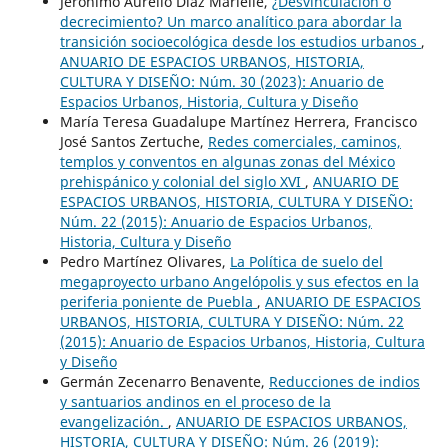
Jerónimo Aurelio Díaz Marielle,
¿Desvinculación o
decrecimiento? Un marco analítico para abordar la
transición socioecológica desde los estudios urbanos
,
ANUARIO DE ESPACIOS URBANOS, HISTORIA,
CULTURA Y DISEÑO: Núm. 30 (2023): Anuario de
Espacios Urbanos, Historia, Cultura y Diseño
María Teresa Guadalupe Martínez Herrera, Francisco
José Santos Zertuche,
Redes comerciales, caminos,
templos y conventos en algunas zonas del México
prehispánico y colonial del siglo XVI
,
ANUARIO DE
ESPACIOS URBANOS, HISTORIA, CULTURA Y DISEÑO:
Núm. 22 (2015): Anuario de Espacios Urbanos,
Historia, Cultura y Diseño
Pedro Martínez Olivares,
La Política de suelo del
megaproyecto urbano Angelópolis y sus efectos en la
periferia poniente de Puebla
,
ANUARIO DE ESPACIOS
URBANOS, HISTORIA, CULTURA Y DISEÑO: Núm. 22
(2015): Anuario de Espacios Urbanos, Historia, Cultura
y Diseño
Germán Zecenarro Benavente,
Reducciones de indios
y santuarios andinos en el proceso de la
evangelización.
,
ANUARIO DE ESPACIOS URBANOS,
HISTORIA, CULTURA Y DISEÑO: Núm. 26 (2019):