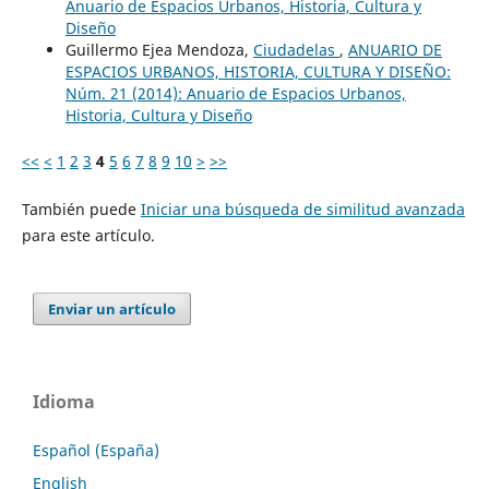
Anuario de Espacios Urbanos, Historia, Cultura y
Diseño
Guillermo Ejea Mendoza,
Ciudadelas
,
ANUARIO DE
ESPACIOS URBANOS, HISTORIA, CULTURA Y DISEÑO:
Núm. 21 (2014): Anuario de Espacios Urbanos,
Historia, Cultura y Diseño
<<
<
1
2
3
4
5
6
7
8
9
10
>
>>
También puede
Iniciar una búsqueda de similitud avanzada
para este artículo.
Enviar un artículo
Idioma
Español (España)
English