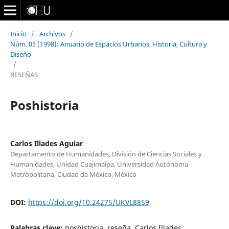
Inicio
/
Archivos
/
Núm. 05 (1998): Anuario de Espacios Urbanos, Historia, Cultura y
Diseño
/
RESEÑAS
Poshistoria
Carlos Illades Aguiar
Departamento de Humanidades, División de Ciencias Sociales y
Humanidades, Unidad Cuajimalpa, Universidad Autónoma
Metropolitana, Ciudad de México, México
DOI:
https://doi.org/10.24275/UKVL8859
Palabras clave:
poshistoria, reseña, Carlos Illades