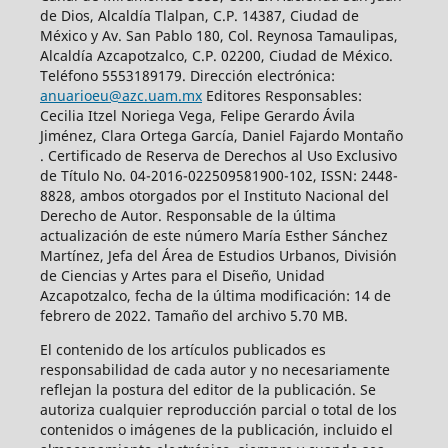
de Dios, Alcaldía Tlalpan, C.P. 14387, Ciudad de
México y Av. San Pablo 180, Col. Reynosa Tamaulipas,
Alcaldía Azcapotzalco, C.P. 02200, Ciudad de México.
Teléfono 5553189179. Dirección electrónica:
anuarioeu@azc.uam.mx
Editores Responsables:
Cecilia Itzel Noriega Vega, Felipe Gerardo Ávila
Jiménez, Clara Ortega García, Daniel Fajardo Montaño
. Certificado de Reserva de Derechos al Uso Exclusivo
de Título No. 04-2016-022509581900-102, ISSN: 2448-
8828, ambos otorgados por el Instituto Nacional del
Derecho de Autor. Responsable de la última
actualización de este número María Esther Sánchez
Martínez, Jefa del Área de Estudios Urbanos, División
de Ciencias y Artes para el Diseño, Unidad
Azcapotzalco, fecha de la última modificación: 14 de
febrero de 2022. Tamaño del archivo 5.70 MB.
El contenido de los artículos publicados es
responsabilidad de cada autor y no necesariamente
reflejan la postura del editor de la publicación. Se
autoriza cualquier reproducción parcial o total de los
contenidos o imágenes de la publicación, incluido el