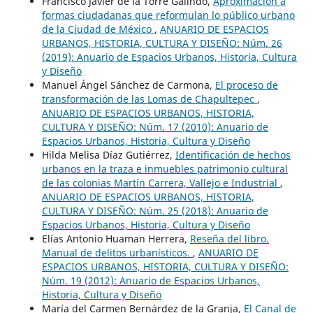
Francisco Javier de la Torre Galindo,
Aproximación a
formas ciudadanas que reformulan lo público urbano
de la Ciudad de México
,
ANUARIO DE ESPACIOS
URBANOS, HISTORIA, CULTURA Y DISEÑO: Núm. 26
(2019): Anuario de Espacios Urbanos, Historia, Cultura
y Diseño
Manuel Ángel Sánchez de Carmona,
El proceso de
transformación de las Lomas de Chapultepec
,
ANUARIO DE ESPACIOS URBANOS, HISTORIA,
CULTURA Y DISEÑO: Núm. 17 (2010): Anuario de
Espacios Urbanos, Historia, Cultura y Diseño
Hilda Melisa Díaz Gutiérrez,
Identificación de hechos
urbanos en la traza e inmuebles patrimonio cultural
de las colonias Martín Carrera, Vallejo e Industrial
,
ANUARIO DE ESPACIOS URBANOS, HISTORIA,
CULTURA Y DISEÑO: Núm. 25 (2018): Anuario de
Espacios Urbanos, Historia, Cultura y Diseño
Elías Antonio Huaman Herrera,
Reseña del libro.
Manual de delitos urbanísticos.
,
ANUARIO DE
ESPACIOS URBANOS, HISTORIA, CULTURA Y DISEÑO:
Núm. 19 (2012): Anuario de Espacios Urbanos,
Historia, Cultura y Diseño
María del Carmen Bernárdez de la Granja,
El Canal de