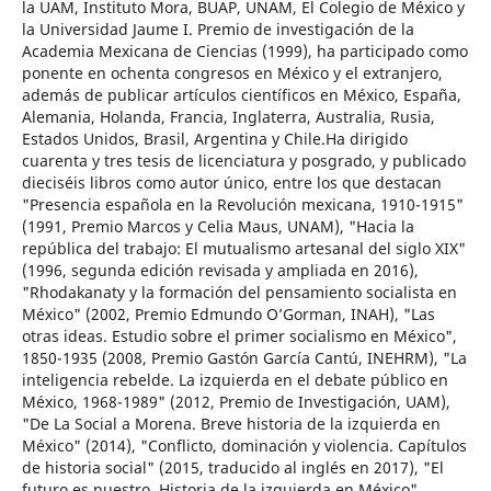
la UAM, Instituto Mora, BUAP, UNAM, El Colegio de México y
la Universidad Jaume I. Premio de investigación de la
Academia Mexicana de Ciencias (1999), ha participado como
ponente en ochenta congresos en México y el extranjero,
además de publicar artículos científicos en México, España,
Alemania, Holanda, Francia, Inglaterra, Australia, Rusia,
Estados Unidos, Brasil, Argentina y Chile.Ha dirigido
cuarenta y tres tesis de licenciatura y posgrado, y publicado
dieciséis libros como autor único, entre los que destacan
"Presencia española en la Revolución mexicana, 1910-1915"
(1991, Premio Marcos y Celia Maus, UNAM), "Hacia la
república del trabajo: El mutualismo artesanal del siglo XIX"
(1996, segunda edición revisada y ampliada en 2016),
"Rhodakanaty y la formación del pensamiento socialista en
México" (2002, Premio Edmundo O’Gorman, INAH), "Las
otras ideas. Estudio sobre el primer socialismo en México",
1850-1935 (2008, Premio Gastón García Cantú, INEHRM), "La
inteligencia rebelde. La izquierda en el debate público en
México, 1968-1989" (2012, Premio de Investigación, UAM),
"De La Social a Morena. Breve historia de la izquierda en
México" (2014), "Conflicto, dominación y violencia. Capítulos
de historia social" (2015, traducido al inglés en 2017), "El
futuro es nuestro. Historia de la izquierda en México"