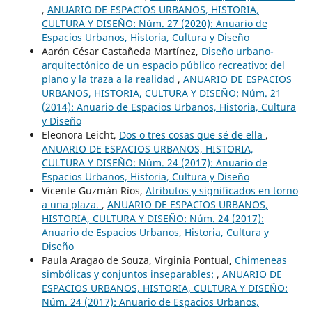
,
ANUARIO DE ESPACIOS URBANOS, HISTORIA,
CULTURA Y DISEÑO: Núm. 27 (2020): Anuario de
Espacios Urbanos, Historia, Cultura y Diseño
Aarón César Castañeda Martínez,
Diseño urbano-
arquitectónico de un espacio público recreativo: del
plano y la traza a la realidad
,
ANUARIO DE ESPACIOS
URBANOS, HISTORIA, CULTURA Y DISEÑO: Núm. 21
(2014): Anuario de Espacios Urbanos, Historia, Cultura
y Diseño
Eleonora Leicht,
Dos o tres cosas que sé de ella
,
ANUARIO DE ESPACIOS URBANOS, HISTORIA,
CULTURA Y DISEÑO: Núm. 24 (2017): Anuario de
Espacios Urbanos, Historia, Cultura y Diseño
Vicente Guzmán Ríos,
Atributos y significados en torno
a una plaza.
,
ANUARIO DE ESPACIOS URBANOS,
HISTORIA, CULTURA Y DISEÑO: Núm. 24 (2017):
Anuario de Espacios Urbanos, Historia, Cultura y
Diseño
Paula Aragao de Souza, Virginia Pontual,
Chimeneas
simbólicas y conjuntos inseparables:
,
ANUARIO DE
ESPACIOS URBANOS, HISTORIA, CULTURA Y DISEÑO:
Núm. 24 (2017): Anuario de Espacios Urbanos,