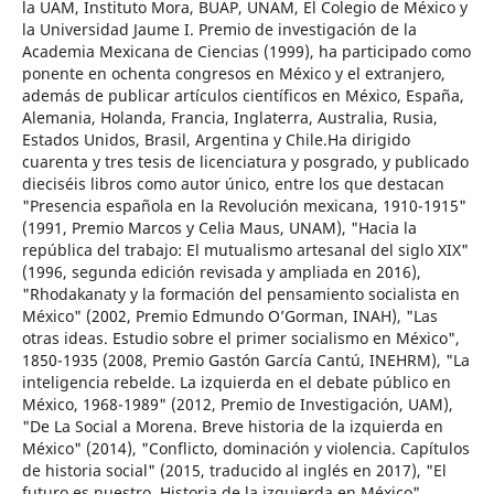
la UAM, Instituto Mora, BUAP, UNAM, El Colegio de México y
la Universidad Jaume I. Premio de investigación de la
Academia Mexicana de Ciencias (1999), ha participado como
ponente en ochenta congresos en México y el extranjero,
además de publicar artículos científicos en México, España,
Alemania, Holanda, Francia, Inglaterra, Australia, Rusia,
Estados Unidos, Brasil, Argentina y Chile.Ha dirigido
cuarenta y tres tesis de licenciatura y posgrado, y publicado
dieciséis libros como autor único, entre los que destacan
"Presencia española en la Revolución mexicana, 1910-1915"
(1991, Premio Marcos y Celia Maus, UNAM), "Hacia la
república del trabajo: El mutualismo artesanal del siglo XIX"
(1996, segunda edición revisada y ampliada en 2016),
"Rhodakanaty y la formación del pensamiento socialista en
México" (2002, Premio Edmundo O’Gorman, INAH), "Las
otras ideas. Estudio sobre el primer socialismo en México",
1850-1935 (2008, Premio Gastón García Cantú, INEHRM), "La
inteligencia rebelde. La izquierda en el debate público en
México, 1968-1989" (2012, Premio de Investigación, UAM),
"De La Social a Morena. Breve historia de la izquierda en
México" (2014), "Conflicto, dominación y violencia. Capítulos
de historia social" (2015, traducido al inglés en 2017), "El
futuro es nuestro. Historia de la izquierda en México"