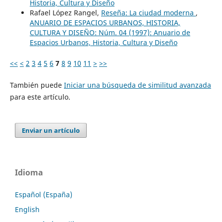
Historia, Cultura y Diseño
Rafael López Rangel,
Reseña: La ciudad moderna
,
ANUARIO DE ESPACIOS URBANOS, HISTORIA,
CULTURA Y DISEÑO: Núm. 04 (1997): Anuario de
Espacios Urbanos, Historia, Cultura y Diseño
<<
<
2
3
4
5
6
7
8
9
10
11
>
>>
También puede
Iniciar una búsqueda de similitud avanzada
para este artículo.
Enviar un artículo
Idioma
Español (España)
English