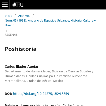
Inicio
/
Archivos
/
Núm. 05 (1998): Anuario de Espacios Urbanos, Historia, Cultura y
Diseño
/
RESEÑAS
Poshistoria
Carlos Illades Aguiar
Departamento de Humanidades, División de Ciencias Sociales y
Humanidades, Unidad Cuajimalpa, Universidad Autónoma
Metropolitana, Ciudad de México, México
DOI:
https://doi.org/10.24275/UKVL8859
Palabras clave:
poshistoria, reseña, Carlos Illades