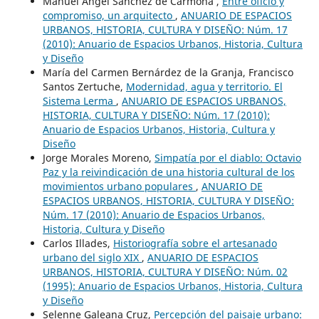
Manuel Ángel Sánchez de Carmona ,
Entre oficio y
compromiso, un arquitecto
,
ANUARIO DE ESPACIOS
URBANOS, HISTORIA, CULTURA Y DISEÑO: Núm. 17
(2010): Anuario de Espacios Urbanos, Historia, Cultura
y Diseño
María del Carmen Bernárdez de la Granja, Francisco
Santos Zertuche,
Modernidad, agua y territorio. El
Sistema Lerma
,
ANUARIO DE ESPACIOS URBANOS,
HISTORIA, CULTURA Y DISEÑO: Núm. 17 (2010):
Anuario de Espacios Urbanos, Historia, Cultura y
Diseño
Jorge Morales Moreno,
Simpatía por el diablo: Octavio
Paz y la reivindicación de una historia cultural de los
movimientos urbano populares
,
ANUARIO DE
ESPACIOS URBANOS, HISTORIA, CULTURA Y DISEÑO:
Núm. 17 (2010): Anuario de Espacios Urbanos,
Historia, Cultura y Diseño
Carlos Illades,
Historiografía sobre el artesanado
urbano del siglo XIX
,
ANUARIO DE ESPACIOS
URBANOS, HISTORIA, CULTURA Y DISEÑO: Núm. 02
(1995): Anuario de Espacios Urbanos, Historia, Cultura
y Diseño
Selenne Galeana Cruz,
Percepción del paisaje urbano: