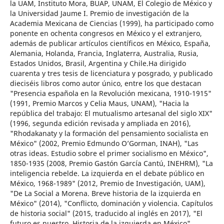
la UAM, Instituto Mora, BUAP, UNAM, El Colegio de México y
la Universidad Jaume I. Premio de investigación de la
Academia Mexicana de Ciencias (1999), ha participado como
ponente en ochenta congresos en México y el extranjero,
además de publicar artículos científicos en México, España,
Alemania, Holanda, Francia, Inglaterra, Australia, Rusia,
Estados Unidos, Brasil, Argentina y Chile.Ha dirigido
cuarenta y tres tesis de licenciatura y posgrado, y publicado
dieciséis libros como autor único, entre los que destacan
"Presencia española en la Revolución mexicana, 1910-1915"
(1991, Premio Marcos y Celia Maus, UNAM), "Hacia la
república del trabajo: El mutualismo artesanal del siglo XIX"
(1996, segunda edición revisada y ampliada en 2016),
"Rhodakanaty y la formación del pensamiento socialista en
México" (2002, Premio Edmundo O’Gorman, INAH), "Las
otras ideas. Estudio sobre el primer socialismo en México",
1850-1935 (2008, Premio Gastón García Cantú, INEHRM), "La
inteligencia rebelde. La izquierda en el debate público en
México, 1968-1989" (2012, Premio de Investigación, UAM),
"De La Social a Morena. Breve historia de la izquierda en
México" (2014), "Conflicto, dominación y violencia. Capítulos
de historia social" (2015, traducido al inglés en 2017), "El
futuro es nuestro. Historia de la izquierda en México"