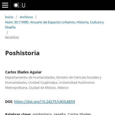
Inicio
/
Archivos
/
Núm. 05 (1998): Anuario de Espacios Urbanos, Historia, Cultura y
Diseño
/
RESEÑAS
Poshistoria
Carlos Illades Aguiar
Departamento de Humanidades, División de Ciencias Sociales y
Humanidades, Unidad Cuajimalpa, Universidad Autónoma
Metropolitana, Ciudad de México, México
DOI:
https://doi.org/10.24275/UKVL8859
Palabras clave:
poshistoria, reseña, Carlos Illades