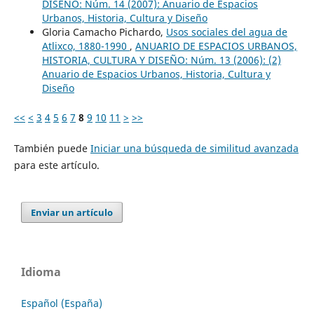
DISEÑO: Núm. 14 (2007): Anuario de Espacios
Urbanos, Historia, Cultura y Diseño
Gloria Camacho Pichardo,
Usos sociales del agua de
Atlixco, 1880-1990
,
ANUARIO DE ESPACIOS URBANOS,
HISTORIA, CULTURA Y DISEÑO: Núm. 13 (2006): (2)
Anuario de Espacios Urbanos, Historia, Cultura y
Diseño
<<
<
3
4
5
6
7
8
9
10
11
>
>>
También puede
Iniciar una búsqueda de similitud avanzada
para este artículo.
Enviar un artículo
Idioma
Español (España)