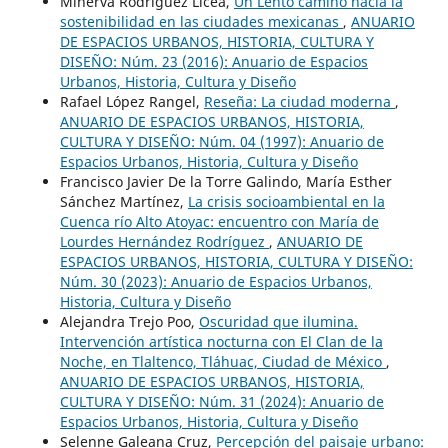
Minerva Rodríguez Licea,
Un Lento camino hacia la
sostenibilidad en las ciudades mexicanas
,
ANUARIO
DE ESPACIOS URBANOS, HISTORIA, CULTURA Y
DISEÑO: Núm. 23 (2016): Anuario de Espacios
Urbanos, Historia, Cultura y Diseño
Rafael López Rangel,
Reseña: La ciudad moderna
,
ANUARIO DE ESPACIOS URBANOS, HISTORIA,
CULTURA Y DISEÑO: Núm. 04 (1997): Anuario de
Espacios Urbanos, Historia, Cultura y Diseño
Francisco Javier De la Torre Galindo, María Esther
Sánchez Martínez,
La crisis socioambiental en la
Cuenca río Alto Atoyac: encuentro con María de
Lourdes Hernández Rodríguez
,
ANUARIO DE
ESPACIOS URBANOS, HISTORIA, CULTURA Y DISEÑO:
Núm. 30 (2023): Anuario de Espacios Urbanos,
Historia, Cultura y Diseño
Alejandra Trejo Poo,
Oscuridad que ilumina.
Intervención artística nocturna con El Clan de la
Noche, en Tlaltenco, Tláhuac, Ciudad de México
,
ANUARIO DE ESPACIOS URBANOS, HISTORIA,
CULTURA Y DISEÑO: Núm. 31 (2024): Anuario de
Espacios Urbanos, Historia, Cultura y Diseño
Selenne Galeana Cruz,
Percepción del paisaje urbano: