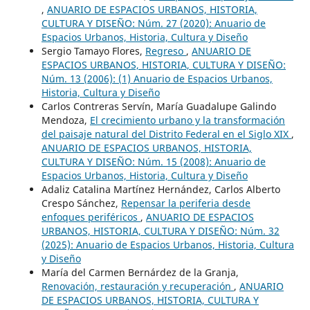
,
ANUARIO DE ESPACIOS URBANOS, HISTORIA,
CULTURA Y DISEÑO: Núm. 27 (2020): Anuario de
Espacios Urbanos, Historia, Cultura y Diseño
Sergio Tamayo Flores,
Regreso
,
ANUARIO DE
ESPACIOS URBANOS, HISTORIA, CULTURA Y DISEÑO:
Núm. 13 (2006): (1) Anuario de Espacios Urbanos,
Historia, Cultura y Diseño
Carlos Contreras Servín, María Guadalupe Galindo
Mendoza,
El crecimiento urbano y la transformación
del paisaje natural del Distrito Federal en el Siglo XIX
,
ANUARIO DE ESPACIOS URBANOS, HISTORIA,
CULTURA Y DISEÑO: Núm. 15 (2008): Anuario de
Espacios Urbanos, Historia, Cultura y Diseño
Adaliz Catalina Martínez Hernández, Carlos Alberto
Crespo Sánchez,
Repensar la periferia desde
enfoques periféricos
,
ANUARIO DE ESPACIOS
URBANOS, HISTORIA, CULTURA Y DISEÑO: Núm. 32
(2025): Anuario de Espacios Urbanos, Historia, Cultura
y Diseño
María del Carmen Bernárdez de la Granja,
Renovación, restauración y recuperación
,
ANUARIO
DE ESPACIOS URBANOS, HISTORIA, CULTURA Y