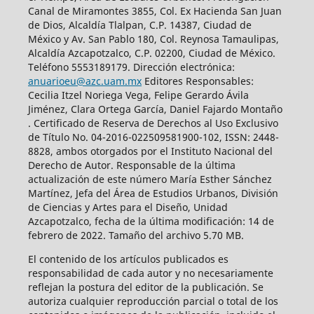
Canal de Miramontes 3855, Col. Ex Hacienda San Juan
de Dios, Alcaldía Tlalpan, C.P. 14387, Ciudad de
México y Av. San Pablo 180, Col. Reynosa Tamaulipas,
Alcaldía Azcapotzalco, C.P. 02200, Ciudad de México.
Teléfono 5553189179. Dirección electrónica:
anuarioeu@azc.uam.mx
Editores Responsables:
Cecilia Itzel Noriega Vega, Felipe Gerardo Ávila
Jiménez, Clara Ortega García, Daniel Fajardo Montaño
. Certificado de Reserva de Derechos al Uso Exclusivo
de Título No. 04-2016-022509581900-102, ISSN: 2448-
8828, ambos otorgados por el Instituto Nacional del
Derecho de Autor. Responsable de la última
actualización de este número María Esther Sánchez
Martínez, Jefa del Área de Estudios Urbanos, División
de Ciencias y Artes para el Diseño, Unidad
Azcapotzalco, fecha de la última modificación: 14 de
febrero de 2022. Tamaño del archivo 5.70 MB.
El contenido de los artículos publicados es
responsabilidad de cada autor y no necesariamente
reflejan la postura del editor de la publicación. Se
autoriza cualquier reproducción parcial o total de los