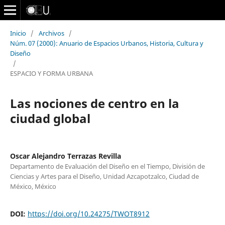
Inicio
/
Archivos
/
Núm. 07 (2000): Anuario de Espacios Urbanos, Historia, Cultura y
Diseño
/
ESPACIO Y FORMA URBANA
Las nociones de centro en la
ciudad global
Oscar Alejandro Terrazas Revilla
Departamento de Evaluación del Diseño en el Tiempo, División de
Ciencias y Artes para el Diseño, Unidad Azcapotzalco, Ciudad de
México, México
DOI:
https://doi.org/10.24275/TWOT8912