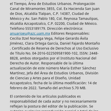
el Tiempo, Área de Estudios Urbanos. Prolongación
Canal de Miramontes 3855, Col. Ex Hacienda San Juan
de Dios, Alcaldía Tlalpan, C.P. 14387, Ciudad de
México y Av. San Pablo 180, Col. Reynosa Tamaulipas,
Alcaldía Azcapotzalco, C.P. 02200, Ciudad de México.
Teléfono 5553189179. Dirección electrónica:
anuarioeu@azc.uam.mx
Editores Responsables:
Cecilia Itzel Noriega Vega, Felipe Gerardo Ávila
Jiménez, Clara Ortega García, Daniel Fajardo Montaño
. Certificado de Reserva de Derechos al Uso Exclusivo
de Título No. 04-2016-022509581900-102, ISSN: 2448-
8828, ambos otorgados por el Instituto Nacional del
Derecho de Autor. Responsable de la última
actualización de este número María Esther Sánchez
Martínez, Jefa del Área de Estudios Urbanos, División
de Ciencias y Artes para el Diseño, Unidad
Azcapotzalco, fecha de la última modificación: 14 de
febrero de 2022. Tamaño del archivo 5.70 MB.
El contenido de los artículos publicados es
responsabilidad de cada autor y no necesariamente
reflejan la postura del editor de la publicación. Se