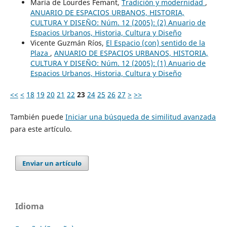
María de Lourdes Femant,
Tradición y modernidad
,
ANUARIO DE ESPACIOS URBANOS, HISTORIA,
CULTURA Y DISEÑO: Núm. 12 (2005): (2) Anuario de
Espacios Urbanos, Historia, Cultura y Diseño
Vicente Guzmán Ríos,
El Espacio (con) sentido de la
Plaza
,
ANUARIO DE ESPACIOS URBANOS, HISTORIA,
CULTURA Y DISEÑO: Núm. 12 (2005): (1) Anuario de
Espacios Urbanos, Historia, Cultura y Diseño
<<
<
18
19
20
21
22
23
24
25
26
27
>
>>
También puede
Iniciar una búsqueda de similitud avanzada
para este artículo.
Enviar un artículo
Idioma