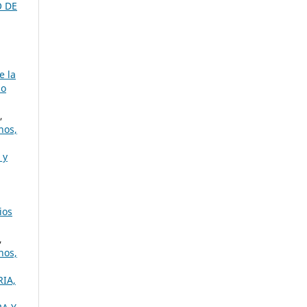
 DE
e la
io
,
nos,
 y
ios
,
nos,
IA,