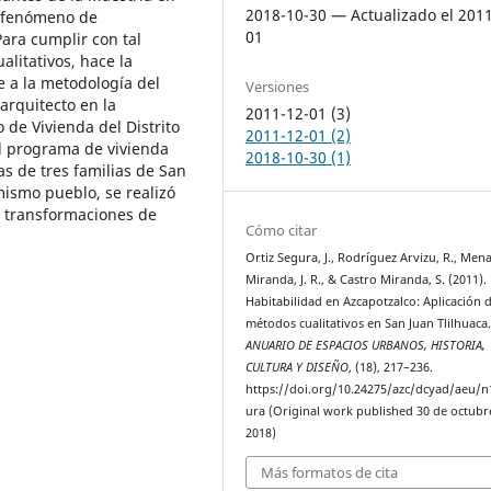
2018-10-30 — Actualizado el 201
l fenómeno de
01
Para cumplir con tal
alitativos, hace la
e a la metodología del
Versiones
arquitecto en la
2011-12-01 (3)
 de Vivienda del Distrito
2011-12-01 (2)
l programa de vivienda
2018-10-30 (1)
as de tres familias de San
mismo pueblo, se realizó
s transformaciones de
Cómo citar
Ortiz Segura, J., Rodríguez Arvizu, R., Men
Miranda, J. R., & Castro Miranda, S. (2011).
Habitabilidad en Azcapotzalco: Aplicación 
métodos cualitativos en San Juan Tlilhuaca
ANUARIO DE ESPACIOS URBANOS, HISTORIA,
CULTURA Y DISEÑO
, (18), 217–236.
https://doi.org/10.24275/azc/dcyad/aeu/
ura (Original work published 30 de octubr
2018)
Más formatos de cita