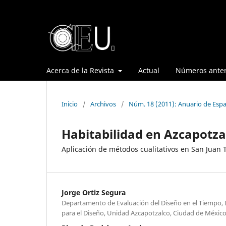
Acerca de la Revista
Actual
Números anter
Inicio
/
Archivos
/
Núm. 18 (2011): Anuario de Espa
Habitabilidad en Azcapotza
Aplicación de métodos cualitativos en San Juan 
Jorge Ortiz Segura
Departamento de Evaluación del Diseño en el Tiempo, D
para el Diseño, Unidad Azcapotzalco, Ciudad de Méxic