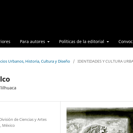
iores
Para autores
Políticas de la editorial
Convoca
cios Urbanos, Historia, Cultura y Diseño
/
IDENTIDADES Y CULTURA URB
lco
Tlilhuaca
ivisión de Ciencias y Artes
o, México