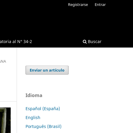
Registrarse
Entrar
toria al N° 34-2
Buscar
ANA
Enviar un artículo
Idioma
Español (España)
English
Português (Brasil)