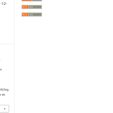
1-12-
a
de
.
n18/Seg
e de