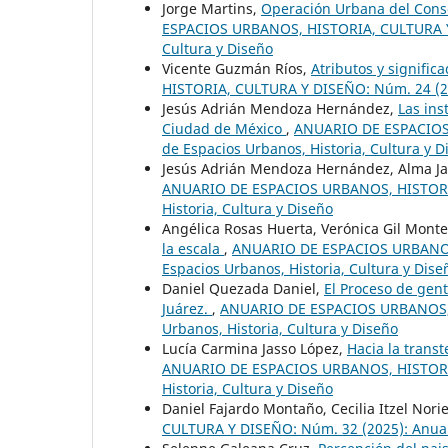
Jorge Martins,
Operación Urbana del Conso
ESPACIOS URBANOS, HISTORIA, CULTURA Y D
Cultura y Diseño
Vicente Guzmán Ríos,
Atributos y signific
HISTORIA, CULTURA Y DISEÑO: Núm. 24 (201
Jesús Adrián Mendoza Hernández,
Las ins
Ciudad de México
,
ANUARIO DE ESPACIOS 
de Espacios Urbanos, Historia, Cultura y D
Jesús Adrián Mendoza Hernández, Alma J
ANUARIO DE ESPACIOS URBANOS, HISTORIA,
Historia, Cultura y Diseño
Angélica Rosas Huerta, Verónica Gil Mont
la escala
,
ANUARIO DE ESPACIOS URBANOS,
Espacios Urbanos, Historia, Cultura y Dise
Daniel Quezada Daniel,
El Proceso de gent
Juárez.
,
ANUARIO DE ESPACIOS URBANOS, H
Urbanos, Historia, Cultura y Diseño
Lucía Carmina Jasso López,
Hacia la transt
ANUARIO DE ESPACIOS URBANOS, HISTORIA,
Historia, Cultura y Diseño
Daniel Fajardo Montaño, Cecilia Itzel Nor
CULTURA Y DISEÑO: Núm. 32 (2025): Anuari