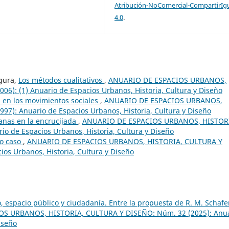
Atribución-NoComercial-CompartirIg
4.0
.
egura,
Los métodos cualitativos
,
ANUARIO DE ESPACIOS URBANOS,
6): (1) Anuario de Espacios Urbanos, Historia, Cultura y Diseño
ia en los movimientos sociales
,
ANUARIO DE ESPACIOS URBANOS,
7): Anuario de Espacios Urbanos, Historia, Cultura y Diseño
anas en la encrucijada
,
ANUARIO DE ESPACIOS URBANOS, HISTOR
o de Espacios Urbanos, Historia, Cultura y Diseño
mo caso
,
ANUARIO DE ESPACIOS URBANOS, HISTORIA, CULTURA Y
os Urbanos, Historia, Cultura y Diseño
, espacio público y ciudadanía. Entre la propuesta de R. M. Schafe
S URBANOS, HISTORIA, CULTURA Y DISEÑO: Núm. 32 (2025): Anu
iseño