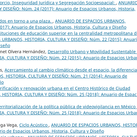
rcio, Inseguridad Jurídica y Segregación Socioespacial:
,
ANUARIO
ISEÑO: Núm. 24 (2017): Anuario de Espacios Urbanos, Historia,
ados en torno a una plaza.
,
ANUARIO DE ESPACIOS URBANOS,
7): Anuario de Espacios Urbanos, Historia, Cultura y Diseño
tituciones de educación superior en la centralidad metropolitana d
URBANOS, HISTORIA, CULTURA Y DISEÑO: Núm. 22 (2015): Anuar
iseño
anet Olvera Hernández,
Desarrollo Urbano y Movilidad Sustentable
 CULTURA Y DISEÑO: Núm. 22 (2015): Anuario de Espacios Urba
es,
Acercamiento al cambio climático desde el espacio, la diferencia
 HISTORIA, CULTURA Y DISEÑO: Núm. 21 (2014): Anuario de
ño
rificación y renovación urbana en el Centro Histórico de Ciudad
ISTORIA, CULTURA Y DISEÑO: Núm. 25 (2018): Anuario de Espac
erritorialización de la política pública de videovigilancia en México
 CULTURA Y DISEÑO: Núm. 25 (2018): Anuario de Espacios Urba
iega Vega,
Ciclo Acústico
,
ANUARIO DE ESPACIOS URBANOS, HISTOR
o de Espacios Urbanos, Historia, Cultura y Diseño