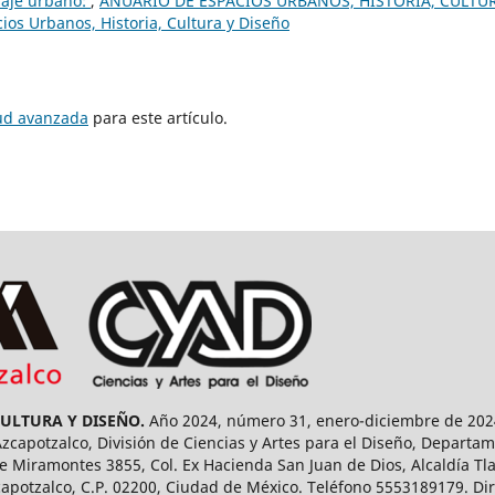
saje urbano:
,
ANUARIO DE ESPACIOS URBANOS, HISTORIA, CULTU
os Urbanos, Historia, Cultura y Diseño
tud avanzada
para este artículo.
CULTURA Y DISEÑO.
Año 2024, número 31, enero-diciembre de 2024
capotzalco, División de Ciencias y Artes para el Diseño, Departam
 Miramontes 3855, Col. Ex Hacienda San Juan de Dios, Alcaldía Tla
capotzalco, C.P. 02200, Ciudad de México. Teléfono 5553189179. Dir