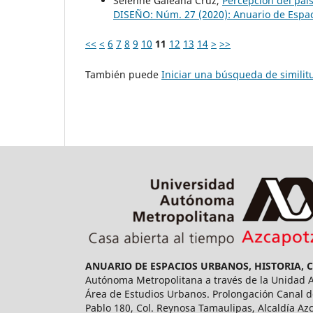
Selenne Galeana Cruz,
Percepción del pai
DISEÑO: Núm. 27 (2020): Anuario de Espaci
<<
<
6
7
8
9
10
11
12
13
14
>
>>
También puede
Iniciar una búsqueda de simili
ANUARIO DE ESPACIOS URBANOS, HISTORIA, 
Autónoma Metropolitana a través de la Unidad Az
Área de Estudios Urbanos. Prolongación Canal de
Pablo 180, Col. Reynosa Tamaulipas, Alcaldía Az