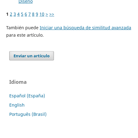
Diseño
1
2
3
4
5
6
7
8
9
10
>
>>
También puede
Iniciar una búsqueda de similitud avanzada
para este artículo.
Enviar un artículo
Idioma
Español (España)
English
Português (Brasil)