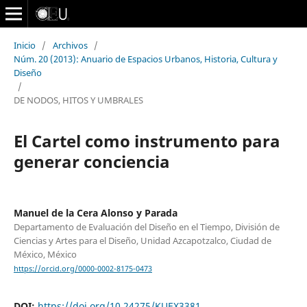
Inicio
/
Archivos
/
Núm. 20 (2013): Anuario de Espacios Urbanos, Historia, Cultura y
Diseño
/
DE NODOS, HITOS Y UMBRALES
El Cartel como instrumento para
generar conciencia
Manuel de la Cera Alonso y Parada
Departamento de Evaluación del Diseño en el Tiempo, División de
Ciencias y Artes para el Diseño, Unidad Azcapotzalco, Ciudad de
México, México
https://orcid.org/0000-0002-8175-0473
DOI:
https://doi.org/10.24275/KUEX3381