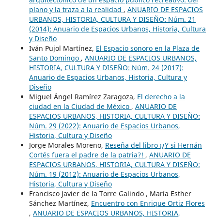
plano y la traza a la realidad
,
ANUARIO DE ESPACIOS
URBANOS, HISTORIA, CULTURA Y DISEÑO: Núm. 21
(2014): Anuario de Espacios Urbanos, Historia, Cultura
y Diseño
Iván Pujol Martínez,
El Espacio sonoro en la Plaza de
Santo Domingo
,
ANUARIO DE ESPACIOS URBANOS,
HISTORIA, CULTURA Y DISEÑO: Núm. 24 (2017):
Anuario de Espacios Urbanos, Historia, Cultura y
Diseño
Miguel Ángel Ramírez Zaragoza,
El derecho a la
ciudad en la Ciudad de México
,
ANUARIO DE
ESPACIOS URBANOS, HISTORIA, CULTURA Y DISEÑO:
Núm. 29 (2022): Anuario de Espacios Urbanos,
Historia, Cultura y Diseño
Jorge Morales Moreno,
Reseña del libro ¡¿Y si Hernán
Cortés fuera el padre de la patria?!
,
ANUARIO DE
ESPACIOS URBANOS, HISTORIA, CULTURA Y DISEÑO:
Núm. 19 (2012): Anuario de Espacios Urbanos,
Historia, Cultura y Diseño
Francisco Javier de la Torre Galindo , María Esther
Sánchez Martínez,
Encuentro con Enrique Ortiz Flores
,
ANUARIO DE ESPACIOS URBANOS, HISTORIA,