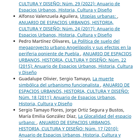
CULTURA Y DISEÑO: Núm. 29 (2022): Anuario de
Espacios Urbanos, Historia, Cultura y Diseño
Alfonso Valenzuela Aguilera,
Utopías urbanas:
,
ANUARIO DE ESPACIOS URBANOS, HISTORIA,
CULTURA Y DISEÑO: Núm. 24 (2017): Anuario de
Espacios Urbanos, Historia, Cultura y Diseño
Pedro Martínez Olivares,
La Política de suelo del
megaproyecto urbano Angelópolis y sus efectos en la
periferia poniente de Puebla
,
ANUARIO DE ESPACIOS
URBANOS, HISTORIA, CULTURA Y DISEÑO: Núm. 22
(2015): Anuario de Espacios Urbanos, Historia, Cultura
y Diseño
Guadalupe Olivier, Sergio Tamayo,
La muerte
simbólica del urbanismo funcionalista
,
ANUARIO DE
ESPACIOS URBANOS, HISTORIA, CULTURA Y DISEÑO:
Núm. 18 (2011): Anuario de Espacios Urbanos,
Historia, Cultura y Diseño
Sergio Tamayo Flores, Jorge Ortiz Segura y Bustos,
María Emilia González Díaz,
La Glocalidad del espacio
urbano:
,
ANUARIO DE ESPACIOS URBANOS,
HISTORIA, CULTURA Y DISEÑO: Núm. 17 (2010):
Anuario de Espacios Urbanos, Historia, Cultura y