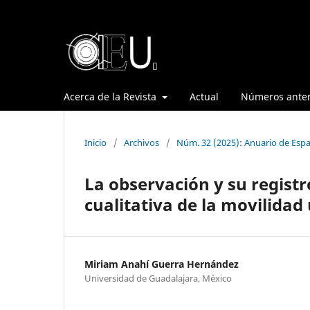
Acerca de la Revista
Actual
Números anter
Inicio
/
Archivos
/
Núm. 32 (2025): Anuario de Espa
La observación y su registr
cualitativa de la movilidad
Miriam Anahí Guerra Hernández
Universidad de Guadalajara, México