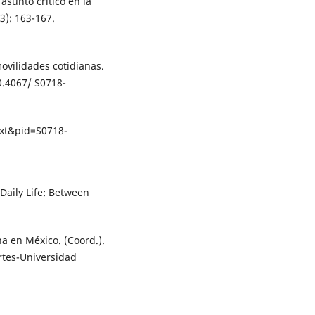
asunto crítico en la
3): 163-167.
movilidades cotidianas.
10.4067/ S0718-
text&pid=S0718-
Daily Life: Between
na en México. (Coord.).
Artes-Universidad