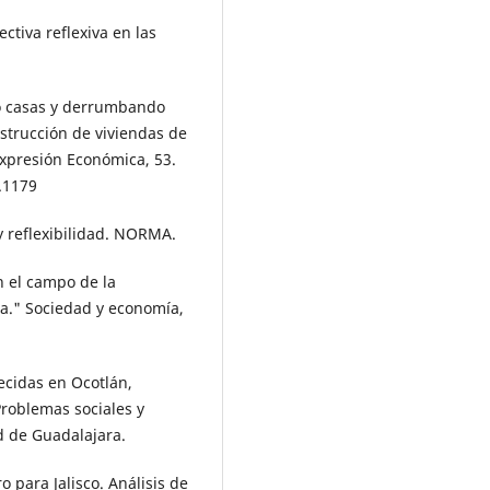
ctiva reflexiva en las
ndo casas y derrumbando
nstrucción de viviendas de
 Expresión Económica, 53.
3.1179
y reflexibilidad. NORMA.
en el campo de la
da." Sociedad y economía,
ecidas en Ocotlán,
roblemas sociales y
ad de Guadalajara.
 para Jalisco. Análisis de