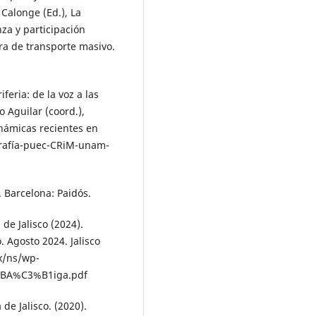
 Calonge (Ed.), La
za y participación
ra de transporte masivo.
feria: de la voz a las
o Aguilar (coord.),
námicas recientes en
ografía-puec-CRiM-unam-
. Barcelona: Paidós.
 de Jalisco (2024).
 Agosto 2024. Jalisco
mx/ns/wp-
%BA%C3%B1iga.pdf
de Jalisco. (2020).