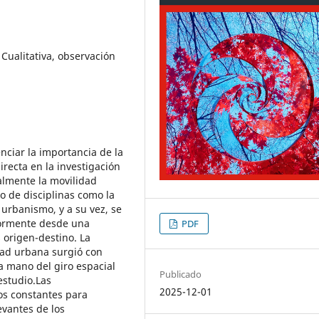
Cualitativa, observación
enciar la importancia de la
recta en la investigación
nalmente la movilidad
 de disciplinas como la
l urbanismo, y a su vez, se
yormente desde una
PDF
 origen-destino. La
idad urbana surgió con
a mano del giro espacial
Publicado
estudio.Las
2025-12-01
os constantes para
evantes de los