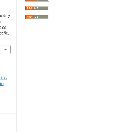
ación y
n
O DE
ISEÑO
,
cios
ño