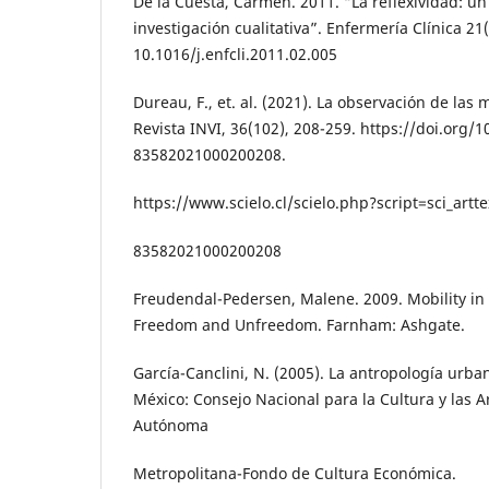
De la Cuesta, Carmen. 2011. “La reflexividad: un 
investigación cualitativa”. Enfermería Clínica 21(
10.1016/j.enfcli.2011.02.005
Dureau, F., et. al. (2021). La observación de las 
Revista INVI, 36(102), 208-259. https://doi.org/
83582021000200208.
https://www.scielo.cl/scielo.php?script=sci_art
83582021000200208
Freudendal-Pedersen, Malene. 2009. Mobility in 
Freedom and Unfreedom. Farnham: Ashgate.
García-Canclini, N. (2005). La antropología urba
México: Consejo Nacional para la Cultura y las 
Autónoma
Metropolitana-Fondo de Cultura Económica.