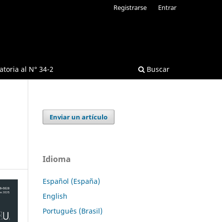
Registrarse
Entrar
toria al N° 34-2
Buscar
Enviar un artículo
Idioma
Español (España)
English
Português (Brasil)