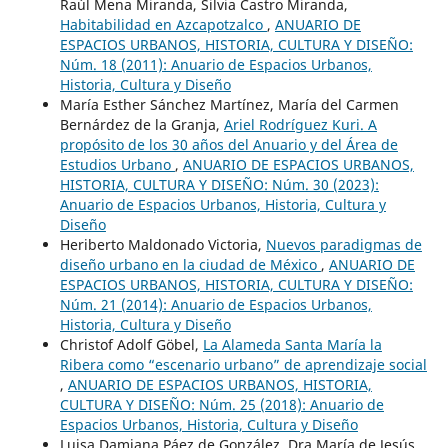
Raúl Mena Miranda, Silvia Castro Miranda,
Habitabilidad en Azcapotzalco
,
ANUARIO DE
ESPACIOS URBANOS, HISTORIA, CULTURA Y DISEÑO:
Núm. 18 (2011): Anuario de Espacios Urbanos,
Historia, Cultura y Diseño
María Esther Sánchez Martínez, María del Carmen
Bernárdez de la Granja,
Ariel Rodríguez Kuri. A
propósito de los 30 años del Anuario y del Área de
Estudios Urbano
,
ANUARIO DE ESPACIOS URBANOS,
HISTORIA, CULTURA Y DISEÑO: Núm. 30 (2023):
Anuario de Espacios Urbanos, Historia, Cultura y
Diseño
Heriberto Maldonado Victoria,
Nuevos paradigmas de
diseño urbano en la ciudad de México
,
ANUARIO DE
ESPACIOS URBANOS, HISTORIA, CULTURA Y DISEÑO:
Núm. 21 (2014): Anuario de Espacios Urbanos,
Historia, Cultura y Diseño
Christof Adolf Göbel,
La Alameda Santa María la
Ribera como “escenario urbano” de aprendizaje social
,
ANUARIO DE ESPACIOS URBANOS, HISTORIA,
CULTURA Y DISEÑO: Núm. 25 (2018): Anuario de
Espacios Urbanos, Historia, Cultura y Diseño
Luisa Damiana Páez de González, Dra María de Jesús,