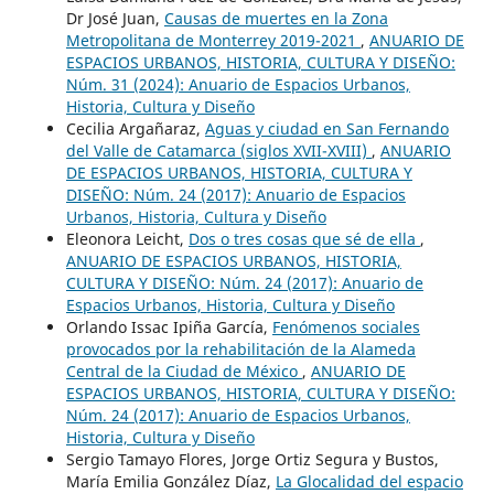
Dr José Juan,
Causas de muertes en la Zona
Metropolitana de Monterrey 2019-2021
,
ANUARIO DE
ESPACIOS URBANOS, HISTORIA, CULTURA Y DISEÑO:
Núm. 31 (2024): Anuario de Espacios Urbanos,
Historia, Cultura y Diseño
Cecilia Argañaraz,
Aguas y ciudad en San Fernando
del Valle de Catamarca (siglos XVII-XVIII)
,
ANUARIO
DE ESPACIOS URBANOS, HISTORIA, CULTURA Y
DISEÑO: Núm. 24 (2017): Anuario de Espacios
Urbanos, Historia, Cultura y Diseño
Eleonora Leicht,
Dos o tres cosas que sé de ella
,
ANUARIO DE ESPACIOS URBANOS, HISTORIA,
CULTURA Y DISEÑO: Núm. 24 (2017): Anuario de
Espacios Urbanos, Historia, Cultura y Diseño
Orlando Issac Ipiña García,
Fenómenos sociales
provocados por la rehabilitación de la Alameda
Central de la Ciudad de México
,
ANUARIO DE
ESPACIOS URBANOS, HISTORIA, CULTURA Y DISEÑO:
Núm. 24 (2017): Anuario de Espacios Urbanos,
Historia, Cultura y Diseño
Sergio Tamayo Flores, Jorge Ortiz Segura y Bustos,
María Emilia González Díaz,
La Glocalidad del espacio