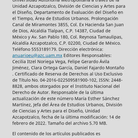
Unidad Azcapotzalco, División de Ciencias y Artes para
el Diseño, Departamento de Evaluación del Diseño en
el Tiempo, Área de Estudios Urbanos. Prolongación
Canal de Miramontes 3855, Col. Ex Hacienda San Juan
de Dios, Alcaldía Tlalpan, C.P. 14387, Ciudad de
México y Av. San Pablo 180, Col. Reynosa Tamaulipas,
Alcaldía Azcapotzalco, C.P. 02200, Ciudad de México.
Teléfono 5553189179. Dirección electrónica:
anuarioeu@azc.uam.mx
Editores Responsables:
Cecilia Itzel Noriega Vega, Felipe Gerardo Ávila
Jiménez, Clara Ortega García, Daniel Fajardo Montaño
. Certificado de Reserva de Derechos al Uso Exclusivo
de Título No. 04-2016-022509581900-102, ISSN: 2448-
8828, ambos otorgados por el Instituto Nacional del
Derecho de Autor. Responsable de la última
actualización de este número María Esther Sánchez
Martínez, Jefa del Área de Estudios Urbanos, División
de Ciencias y Artes para el Diseño, Unidad
Azcapotzalco, fecha de la última modificación: 14 de
febrero de 2022. Tamaño del archivo 5.70 MB.
El contenido de los artículos publicados es