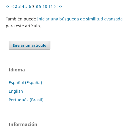
<<
<
2
3
4
5
6
7
8
9
10
11
>
>>
También puede
Iniciar una búsqueda de similitud avanzada
para este artículo.
Enviar un artículo
Idioma
Español (España)
English
Português (Brasil)
Información