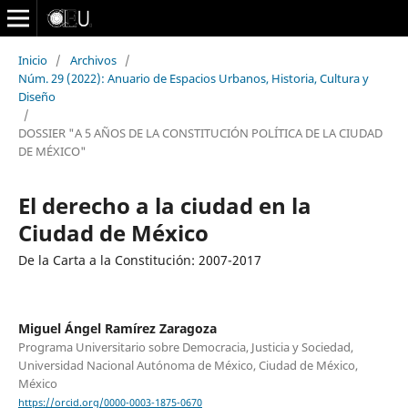
Inicio
/
Archivos
/
Núm. 29 (2022): Anuario de Espacios Urbanos, Historia, Cultura y
Diseño
/
DOSSIER "A 5 AÑOS DE LA CONSTITUCIÓN POLÍTICA DE LA CIUDAD
DE MÉXICO"
El derecho a la ciudad en la
Ciudad de México
De la Carta a la Constitución: 2007-2017
Miguel Ángel Ramírez Zaragoza
Programa Universitario sobre Democracia, Justicia y Sociedad,
Universidad Nacional Autónoma de México, Ciudad de México,
México
https://orcid.org/0000-0003-1875-0670