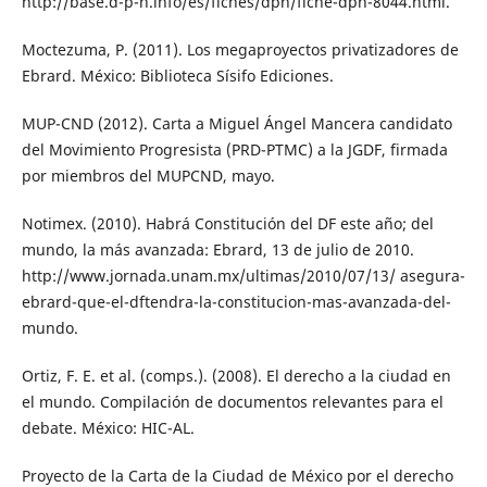
http://base.d-p-h.info/es/fiches/dph/fiche-dph-8044.html.
Moctezuma, P. (2011). Los megaproyectos privatizadores de
Ebrard. México: Biblioteca Sísifo Ediciones.
MUP-CND (2012). Carta a Miguel Ángel Mancera candidato
del Movimiento Progresista (PRD-PTMC) a la JGDF, firmada
por miembros del MUPCND, mayo.
Notimex. (2010). Habrá Constitución del DF este año; del
mundo, la más avanzada: Ebrard, 13 de julio de 2010.
http://www.jornada.unam.mx/ultimas/2010/07/13/ asegura-
ebrard-que-el-dftendra-la-constitucion-mas-avanzada-del-
mundo.
Ortiz, F. E. et al. (comps.). (2008). El derecho a la ciudad en
el mundo. Compilación de documentos relevantes para el
debate. México: HIC-AL.
Proyecto de la Carta de la Ciudad de México por el derecho