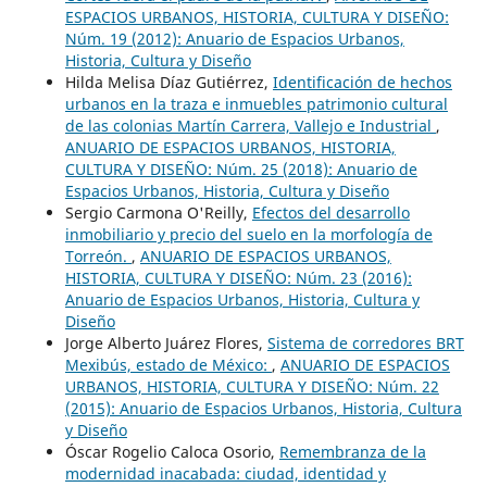
ESPACIOS URBANOS, HISTORIA, CULTURA Y DISEÑO:
Núm. 19 (2012): Anuario de Espacios Urbanos,
Historia, Cultura y Diseño
Hilda Melisa Díaz Gutiérrez,
Identificación de hechos
urbanos en la traza e inmuebles patrimonio cultural
de las colonias Martín Carrera, Vallejo e Industrial
,
ANUARIO DE ESPACIOS URBANOS, HISTORIA,
CULTURA Y DISEÑO: Núm. 25 (2018): Anuario de
Espacios Urbanos, Historia, Cultura y Diseño
Sergio Carmona O'Reilly,
Efectos del desarrollo
inmobiliario y precio del suelo en la morfología de
Torreón.
,
ANUARIO DE ESPACIOS URBANOS,
HISTORIA, CULTURA Y DISEÑO: Núm. 23 (2016):
Anuario de Espacios Urbanos, Historia, Cultura y
Diseño
Jorge Alberto Juárez Flores,
Sistema de corredores BRT
Mexibús, estado de México:
,
ANUARIO DE ESPACIOS
URBANOS, HISTORIA, CULTURA Y DISEÑO: Núm. 22
(2015): Anuario de Espacios Urbanos, Historia, Cultura
y Diseño
Óscar Rogelio Caloca Osorio,
Remembranza de la
modernidad inacabada: ciudad, identidad y