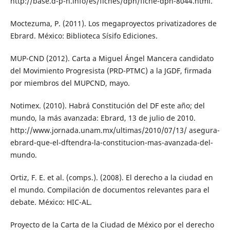
http://base.d-p-h.info/es/fiches/dph/fiche-dph-8044.html.
Moctezuma, P. (2011). Los megaproyectos privatizadores de
Ebrard. México: Biblioteca Sísifo Ediciones.
MUP-CND (2012). Carta a Miguel Ángel Mancera candidato
del Movimiento Progresista (PRD-PTMC) a la JGDF, firmada
por miembros del MUPCND, mayo.
Notimex. (2010). Habrá Constitución del DF este año; del
mundo, la más avanzada: Ebrard, 13 de julio de 2010.
http://www.jornada.unam.mx/ultimas/2010/07/13/ asegura-
ebrard-que-el-dftendra-la-constitucion-mas-avanzada-del-
mundo.
Ortiz, F. E. et al. (comps.). (2008). El derecho a la ciudad en
el mundo. Compilación de documentos relevantes para el
debate. México: HIC-AL.
Proyecto de la Carta de la Ciudad de México por el derecho