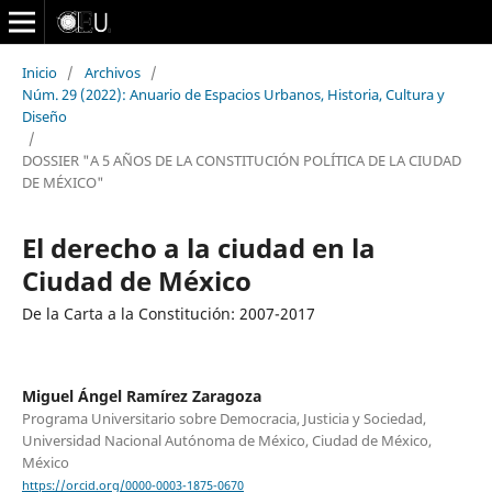
Inicio
/
Archivos
/
Núm. 29 (2022): Anuario de Espacios Urbanos, Historia, Cultura y
Diseño
/
DOSSIER "A 5 AÑOS DE LA CONSTITUCIÓN POLÍTICA DE LA CIUDAD
DE MÉXICO"
El derecho a la ciudad en la
Ciudad de México
De la Carta a la Constitución: 2007-2017
Miguel Ángel Ramírez Zaragoza
Programa Universitario sobre Democracia, Justicia y Sociedad,
Universidad Nacional Autónoma de México, Ciudad de México,
México
https://orcid.org/0000-0003-1875-0670