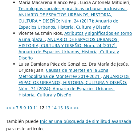
María Macarena Blanco Pepi, Lucía Antonela Mitidieri,
Tecnologías sociales y prácticas urbanas inclusivas:
,
ANUARIO DE ESPACIOS URBANOS, HISTORIA,
CULTURA Y DISEÑO: Núm. 24 (2017): Anuario de
Espacios Urbanos, Historia, Cultura y Diseño
Vicente Guzmán Ríos,
Atributos y significados en torno
a una plaza.
,
ANUARIO DE ESPACIOS URBANOS,
HISTORIA, CULTURA Y DISEÑO: Núm. 24 (2017):
Anuario de Espacios Urbanos, Historia, Cultura y
Diseño
Luisa Damiana Páez de González, Dra María de Jesús,
Dr José Juan,
Causas de muertes en la Zona
Metropolitana de Monterrey 2019-2021
,
ANUARIO DE
ESPACIOS URBANOS, HISTORIA, CULTURA Y DISEÑO:
Núm. 31 (2024): Anuario de Espacios Urbanos,
Historia, Cultura y Diseño
<<
<
7
8
9
10
11
12
13
14
15
16
>
>>
También puede
Iniciar una búsqueda de similitud avanzada
para este artículo.