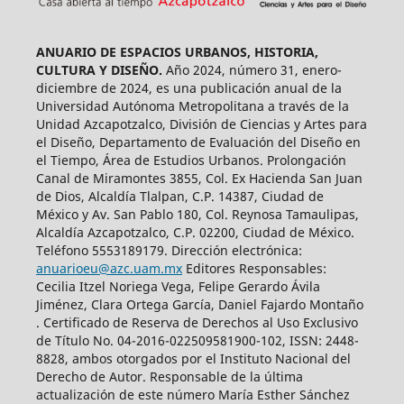
ANUARIO DE ESPACIOS URBANOS, HISTORIA,
CULTURA Y DISEÑO.
Año 2024, número 31, enero-
diciembre de 2024, es una publicación anual de la
Universidad Autónoma Metropolitana a través de la
Unidad Azcapotzalco, División de Ciencias y Artes para
el Diseño, Departamento de Evaluación del Diseño en
el Tiempo, Área de Estudios Urbanos. Prolongación
Canal de Miramontes 3855, Col. Ex Hacienda San Juan
de Dios, Alcaldía Tlalpan, C.P. 14387, Ciudad de
México y Av. San Pablo 180, Col. Reynosa Tamaulipas,
Alcaldía Azcapotzalco, C.P. 02200, Ciudad de México.
Teléfono 5553189179. Dirección electrónica:
anuarioeu@azc.uam.mx
Editores Responsables:
Cecilia Itzel Noriega Vega, Felipe Gerardo Ávila
Jiménez, Clara Ortega García, Daniel Fajardo Montaño
. Certificado de Reserva de Derechos al Uso Exclusivo
de Título No. 04-2016-022509581900-102, ISSN: 2448-
8828, ambos otorgados por el Instituto Nacional del
Derecho de Autor. Responsable de la última
actualización de este número María Esther Sánchez