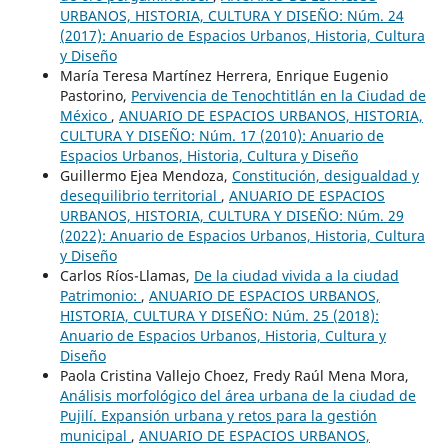
URBANOS, HISTORIA, CULTURA Y DISEÑO: Núm. 24
(2017): Anuario de Espacios Urbanos, Historia, Cultura
y Diseño
María Teresa Martínez Herrera, Enrique Eugenio
Pastorino,
Pervivencia de Tenochtitlán en la Ciudad de
México
,
ANUARIO DE ESPACIOS URBANOS, HISTORIA,
CULTURA Y DISEÑO: Núm. 17 (2010): Anuario de
Espacios Urbanos, Historia, Cultura y Diseño
Guillermo Ejea Mendoza,
Constitución, desigualdad y
desequilibrio territorial
,
ANUARIO DE ESPACIOS
URBANOS, HISTORIA, CULTURA Y DISEÑO: Núm. 29
(2022): Anuario de Espacios Urbanos, Historia, Cultura
y Diseño
Carlos Ríos-Llamas,
De la ciudad vivida a la ciudad
Patrimonio:
,
ANUARIO DE ESPACIOS URBANOS,
HISTORIA, CULTURA Y DISEÑO: Núm. 25 (2018):
Anuario de Espacios Urbanos, Historia, Cultura y
Diseño
Paola Cristina Vallejo Choez, Fredy Raúl Mena Mora,
Análisis morfológico del área urbana de la ciudad de
Pujilí. Expansión urbana y retos para la gestión
municipal
,
ANUARIO DE ESPACIOS URBANOS,