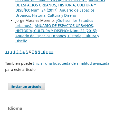
DE ESPACIOS URBANOS, HISTORIA, CULTURA Y
DISEÑO: Núm. 24 (2017): Anuario de Espacios
Urbanos, Historia, Cultura y Diseño
Jorge Morales Moreno,
¿Qué son los Estudios
urbanos?
,
ANUARIO DE ESPACIOS URBANOS,
HISTORIA, CULTURA Y DISEÑO: Núm. 22 (2015):
Anuario de Espacios Urbanos, Historia, Cultura y
Diseño
<<
<
1
2
3
4
5
6
7
8
9
10
>
>>
También puede
Iniciar una búsqueda de similitud avanzada
para este artículo.
Enviar un artículo
Idioma