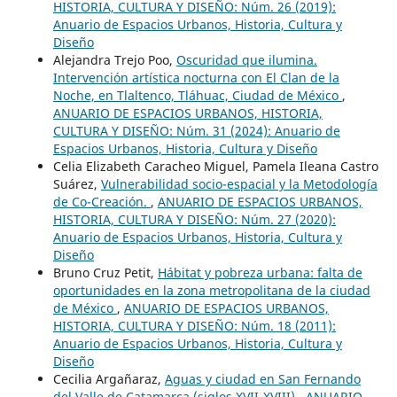
HISTORIA, CULTURA Y DISEÑO: Núm. 26 (2019):
Anuario de Espacios Urbanos, Historia, Cultura y
Diseño
Alejandra Trejo Poo,
Oscuridad que ilumina.
Intervención artística nocturna con El Clan de la
Noche, en Tlaltenco, Tláhuac, Ciudad de México
,
ANUARIO DE ESPACIOS URBANOS, HISTORIA,
CULTURA Y DISEÑO: Núm. 31 (2024): Anuario de
Espacios Urbanos, Historia, Cultura y Diseño
Celia Elizabeth Caracheo Miguel, Pamela Ileana Castro
Suárez,
Vulnerabilidad socio-espacial y la Metodología
de Co-Creación.
,
ANUARIO DE ESPACIOS URBANOS,
HISTORIA, CULTURA Y DISEÑO: Núm. 27 (2020):
Anuario de Espacios Urbanos, Historia, Cultura y
Diseño
Bruno Cruz Petit,
Hábitat y pobreza urbana: falta de
oportunidades en la zona metropolitana de la ciudad
de México
,
ANUARIO DE ESPACIOS URBANOS,
HISTORIA, CULTURA Y DISEÑO: Núm. 18 (2011):
Anuario de Espacios Urbanos, Historia, Cultura y
Diseño
Cecilia Argañaraz,
Aguas y ciudad en San Fernando
del Valle de Catamarca (siglos XVII-XVIII)
,
ANUARIO