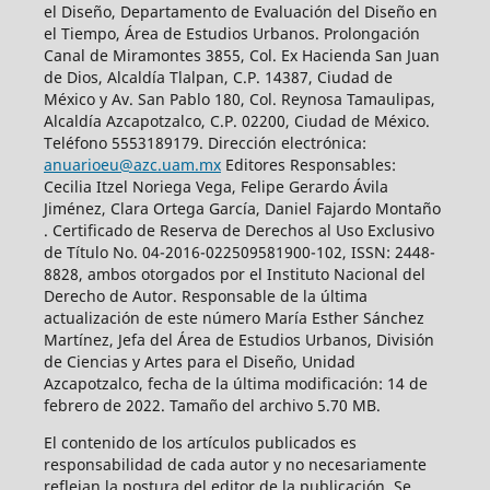
el Diseño, Departamento de Evaluación del Diseño en
el Tiempo, Área de Estudios Urbanos. Prolongación
Canal de Miramontes 3855, Col. Ex Hacienda San Juan
de Dios, Alcaldía Tlalpan, C.P. 14387, Ciudad de
México y Av. San Pablo 180, Col. Reynosa Tamaulipas,
Alcaldía Azcapotzalco, C.P. 02200, Ciudad de México.
Teléfono 5553189179. Dirección electrónica:
anuarioeu@azc.uam.mx
Editores Responsables:
Cecilia Itzel Noriega Vega, Felipe Gerardo Ávila
Jiménez, Clara Ortega García, Daniel Fajardo Montaño
. Certificado de Reserva de Derechos al Uso Exclusivo
de Título No. 04-2016-022509581900-102, ISSN: 2448-
8828, ambos otorgados por el Instituto Nacional del
Derecho de Autor. Responsable de la última
actualización de este número María Esther Sánchez
Martínez, Jefa del Área de Estudios Urbanos, División
de Ciencias y Artes para el Diseño, Unidad
Azcapotzalco, fecha de la última modificación: 14 de
febrero de 2022. Tamaño del archivo 5.70 MB.
El contenido de los artículos publicados es
responsabilidad de cada autor y no necesariamente
reflejan la postura del editor de la publicación. Se