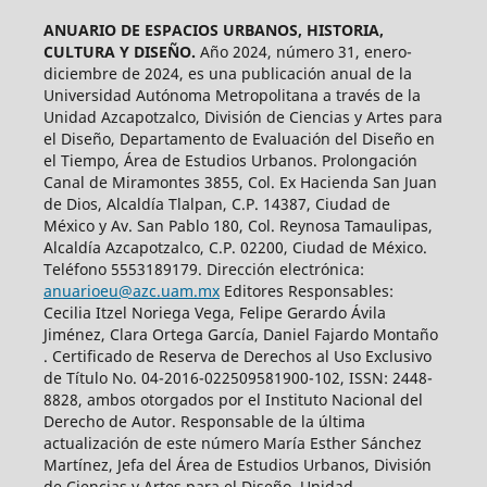
ANUARIO DE ESPACIOS URBANOS, HISTORIA,
CULTURA Y DISEÑO.
Año 2024, número 31, enero-
diciembre de 2024, es una publicación anual de la
Universidad Autónoma Metropolitana a través de la
Unidad Azcapotzalco, División de Ciencias y Artes para
el Diseño, Departamento de Evaluación del Diseño en
el Tiempo, Área de Estudios Urbanos. Prolongación
Canal de Miramontes 3855, Col. Ex Hacienda San Juan
de Dios, Alcaldía Tlalpan, C.P. 14387, Ciudad de
México y Av. San Pablo 180, Col. Reynosa Tamaulipas,
Alcaldía Azcapotzalco, C.P. 02200, Ciudad de México.
Teléfono 5553189179. Dirección electrónica:
anuarioeu@azc.uam.mx
Editores Responsables:
Cecilia Itzel Noriega Vega, Felipe Gerardo Ávila
Jiménez, Clara Ortega García, Daniel Fajardo Montaño
. Certificado de Reserva de Derechos al Uso Exclusivo
de Título No. 04-2016-022509581900-102, ISSN: 2448-
8828, ambos otorgados por el Instituto Nacional del
Derecho de Autor. Responsable de la última
actualización de este número María Esther Sánchez
Martínez, Jefa del Área de Estudios Urbanos, División
de Ciencias y Artes para el Diseño, Unidad