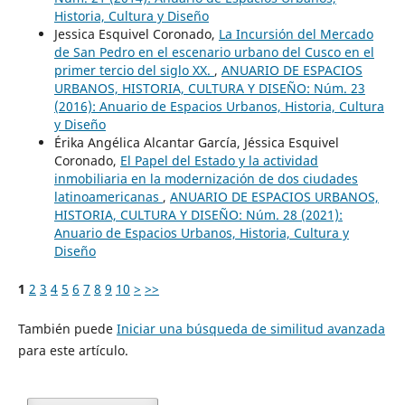
Historia, Cultura y Diseño
Jessica Esquivel Coronado,
La Incursión del Mercado
de San Pedro en el escenario urbano del Cusco en el
primer tercio del siglo XX.
,
ANUARIO DE ESPACIOS
URBANOS, HISTORIA, CULTURA Y DISEÑO: Núm. 23
(2016): Anuario de Espacios Urbanos, Historia, Cultura
y Diseño
Érika Angélica Alcantar García, Jéssica Esquivel
Coronado,
El Papel del Estado y la actividad
inmobiliaria en la modernización de dos ciudades
latinoamericanas
,
ANUARIO DE ESPACIOS URBANOS,
HISTORIA, CULTURA Y DISEÑO: Núm. 28 (2021):
Anuario de Espacios Urbanos, Historia, Cultura y
Diseño
1
2
3
4
5
6
7
8
9
10
>
>>
También puede
Iniciar una búsqueda de similitud avanzada
para este artículo.