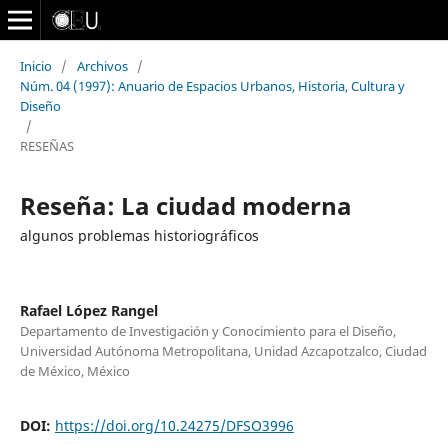
Inicio
/
Archivos
/
Núm. 04 (1997): Anuario de Espacios Urbanos, Historia, Cultura y
Diseño
/
RESEÑAS
Reseña: La ciudad moderna
algunos problemas historiográficos
Rafael López Rangel
Departamento de Investigación y Conocimiento para el Diseño,
Universidad Autónoma Metropolitana, Unidad Azcapotzalco, Ciudad
de México, México
DOI:
https://doi.org/10.24275/DFSO3996