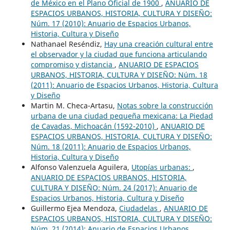
de México en el Plano Oficial de 1900
,
ANUARIO DE
ESPACIOS URBANOS, HISTORIA, CULTURA Y DISEÑO:
Núm. 17 (2010): Anuario de Espacios Urbanos,
Historia, Cultura y Diseño
Nathanael Reséndiz,
Hay una creación cultural entre
el observador y la ciudad que funciona articulando
compromiso y distancia
,
ANUARIO DE ESPACIOS
URBANOS, HISTORIA, CULTURA Y DISEÑO: Núm. 18
(2011): Anuario de Espacios Urbanos, Historia, Cultura
y Diseño
Martin M. Checa-Artasu,
Notas sobre la construcción
urbana de una ciudad pequeña mexicana: La Piedad
de Cavadas, Michoacán (1592-2010)
,
ANUARIO DE
ESPACIOS URBANOS, HISTORIA, CULTURA Y DISEÑO:
Núm. 18 (2011): Anuario de Espacios Urbanos,
Historia, Cultura y Diseño
Alfonso Valenzuela Aguilera,
Utopías urbanas:
,
ANUARIO DE ESPACIOS URBANOS, HISTORIA,
CULTURA Y DISEÑO: Núm. 24 (2017): Anuario de
Espacios Urbanos, Historia, Cultura y Diseño
Guillermo Ejea Mendoza,
Ciudadelas
,
ANUARIO DE
ESPACIOS URBANOS, HISTORIA, CULTURA Y DISEÑO:
Núm. 21 (2014): Anuario de Espacios Urbanos,