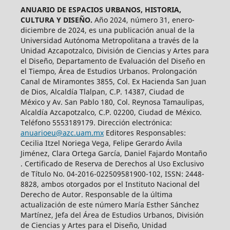
ANUARIO DE ESPACIOS URBANOS, HISTORIA,
CULTURA Y DISEÑO.
Año 2024, número 31, enero-
diciembre de 2024, es una publicación anual de la
Universidad Autónoma Metropolitana a través de la
Unidad Azcapotzalco, División de Ciencias y Artes para
el Diseño, Departamento de Evaluación del Diseño en
el Tiempo, Área de Estudios Urbanos. Prolongación
Canal de Miramontes 3855, Col. Ex Hacienda San Juan
de Dios, Alcaldía Tlalpan, C.P. 14387, Ciudad de
México y Av. San Pablo 180, Col. Reynosa Tamaulipas,
Alcaldía Azcapotzalco, C.P. 02200, Ciudad de México.
Teléfono 5553189179. Dirección electrónica:
anuarioeu@azc.uam.mx
Editores Responsables:
Cecilia Itzel Noriega Vega, Felipe Gerardo Ávila
Jiménez, Clara Ortega García, Daniel Fajardo Montaño
. Certificado de Reserva de Derechos al Uso Exclusivo
de Título No. 04-2016-022509581900-102, ISSN: 2448-
8828, ambos otorgados por el Instituto Nacional del
Derecho de Autor. Responsable de la última
actualización de este número María Esther Sánchez
Martínez, Jefa del Área de Estudios Urbanos, División
de Ciencias y Artes para el Diseño, Unidad