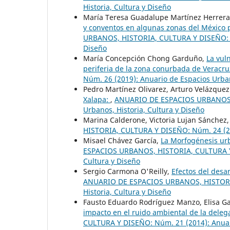
Historia, Cultura y Diseño
María Teresa Guadalupe Martínez Herrera,
y conventos en algunas zonas del México p
URBANOS, HISTORIA, CULTURA Y DISEÑO: Nú
Diseño
María Concepción Chong Garduño,
La vul
periferia de la zona conurbada de Veracr
Núm. 26 (2019): Anuario de Espacios Urban
Pedro Martínez Olivarez, Arturo Velázquez
Xalapa:
,
ANUARIO DE ESPACIOS URBANOS, 
Urbanos, Historia, Cultura y Diseño
Marina Calderone, Victoria Lujan Sánchez
HISTORIA, CULTURA Y DISEÑO: Núm. 24 (201
Misael Chávez García,
La Morfogénesis urb
ESPACIOS URBANOS, HISTORIA, CULTURA Y D
Cultura y Diseño
Sergio Carmona O'Reilly,
Efectos del desar
ANUARIO DE ESPACIOS URBANOS, HISTORIA,
Historia, Cultura y Diseño
Fausto Eduardo Rodríguez Manzo, Elisa G
impacto en el ruido ambiental de la dele
CULTURA Y DISEÑO: Núm. 21 (2014): Anuari