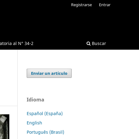
Registrarse
Entrar
toria al N° 34-2
Buscar
Enviar un artículo
Idioma
Español (España)
English
Português (Brasil)