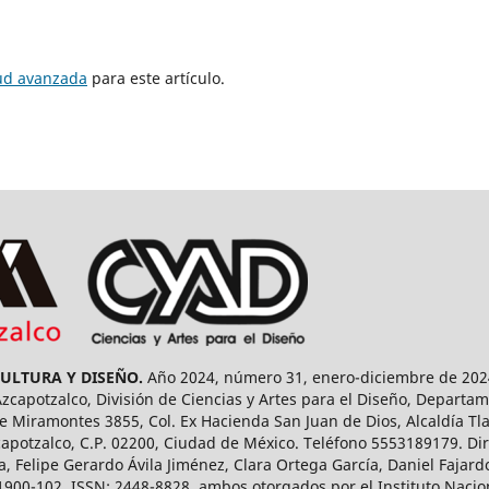
tud avanzada
para este artículo.
CULTURA Y DISEÑO.
Año 2024, número 31, enero-diciembre de 2024
capotzalco, División de Ciencias y Artes para el Diseño, Departam
 Miramontes 3855, Col. Ex Hacienda San Juan de Dios, Alcaldía Tla
capotzalco, C.P. 02200, Ciudad de México. Teléfono 5553189179. Dir
a, Felipe Gerardo Ávila Jiménez, Clara Ortega García, Daniel Fajar
1900-102, ISSN: 2448-8828, ambos otorgados por el Instituto Nacio