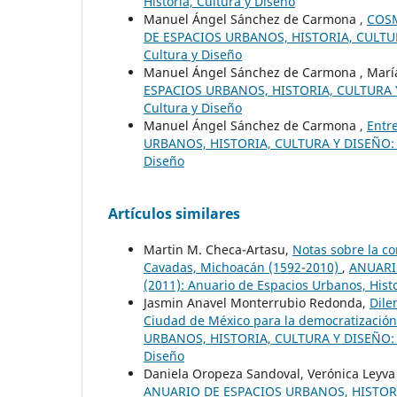
Historia, Cultura y Diseño
Manuel Ángel Sánchez de Carmona ,
COSM
DE ESPACIOS URBANOS, HISTORIA, CULTURA 
Cultura y Diseño
Manuel Ángel Sánchez de Carmona , María
ESPACIOS URBANOS, HISTORIA, CULTURA Y D
Cultura y Diseño
Manuel Ángel Sánchez de Carmona ,
Entr
URBANOS, HISTORIA, CULTURA Y DISEÑO: Nú
Diseño
Artículos similares
Martin M. Checa-Artasu,
Notas sobre la c
Cavadas, Michoacán (1592-2010)
,
ANUARI
(2011): Anuario de Espacios Urbanos, Histo
Jasmin Anavel Monterrubio Redonda,
Dile
Ciudad de México para la democratización
URBANOS, HISTORIA, CULTURA Y DISEÑO: Nú
Diseño
Daniela Oropeza Sandoval, Verónica Leyva
ANUARIO DE ESPACIOS URBANOS, HISTORIA,