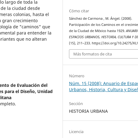
o largo de toda la
 de la ciudad desde
Cómo citar
meras colonias, hasta el
Sánchez de Carmona , M. Ángel. (2008).
u gran crecimiento
Participación de los Caminos en el crecimi
ología de "caminos" que
de la Ciudad de México hasta 1929.
ANUARI
amental para entender la
ESPACIOS URBANOS, HISTORIA, CULTURA Y D
ariantes que no alteran
(15), 211–233. https://doi.org/10.24275/KL
Más formatos de cita
Número
Núm. 15 (2008): Anuario de Espa
nto de Evaluación del
Urbanos, Historia, Cultura y Dise
es para el Diseño, Unidad
itana
Completo.
Sección
HISTORIA URBANA
Licencia