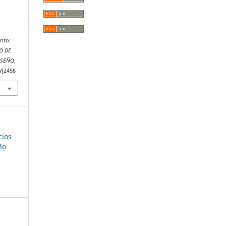
ento:
O DE
ISEÑO
,
VJ2458
cios
ño