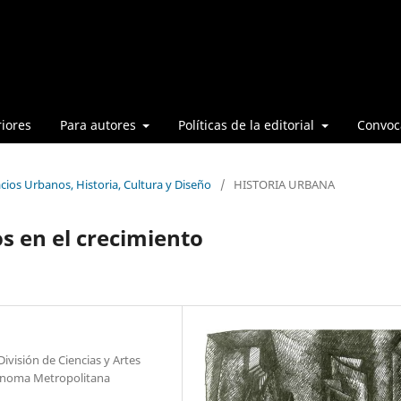
iores
Para autores
Políticas de la editorial
Convoca
cios Urbanos, Historia, Cultura y Diseño
/
HISTORIA URBANA
s en el crecimiento
ivisión de Ciencias y Artes
tónoma Metropolitana