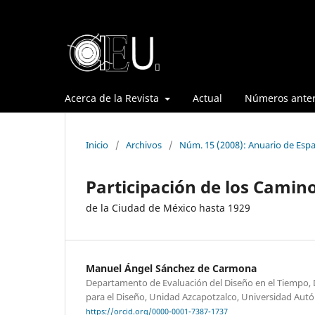
Acerca de la Revista
Actual
Números anter
Inicio
/
Archivos
/
Núm. 15 (2008): Anuario de Espa
Participación de los Camino
de la Ciudad de México hasta 1929
Manuel Ángel Sánchez de Carmona
Departamento de Evaluación del Diseño en el Tiempo, D
para el Diseño, Unidad Azcapotzalco, Universidad Au
https://orcid.org/0000-0001-7387-1737