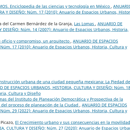
OS. Enciclopedia de las ciencias y tecnología en México
,
ANUARI
Y DISEÑO: Núm. 17 (2010): Anuario de Espacios Urbanos, Histor
 del Carmen Bernárdez de la Granja,
Las Lomas
,
ANUARIO DE
ISEÑO: Núm. 14 (2007): Anuario de Espacios Urbanos, Historia,
e oficio y compromiso, un arquitecto
,
ANUARIO DE ESPACIOS
m. 17 (2010): Anuario de Espacios Urbanos, Historia, Cultura y
onstrucción urbana de una ciudad pequeña mexicana: La Piedad d
O DE ESPACIOS URBANOS, HISTORIA, CULTURA Y DISEÑO: Núm. 1
ria, Cultura y Diseño
mas del Instituto de Planeación Democrática y Prospectiva de la
 del proceso de planeación de la Ciudad
,
ANUARIO DE ESPACIOS
m. 29 (2022): Anuario de Espacios Urbanos, Historia, Cultura y
 Picazo,
El Crecimiento urbano y sus consecuencias en la movilida
 CULTURA Y DISEÑO: Núm. 27 (2020): Anuario de Espacios Urba