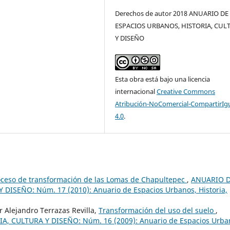
Derechos de autor 2018 ANUARIO DE
ESPACIOS URBANOS, HISTORIA, CUL
Y DISEÑO
Esta obra está bajo una licencia
internacional
Creative Commons
Atribución-NoComercial-CompartirIg
4.0
.
oceso de transformación de las Lomas de Chapultepec
,
ANUARIO 
ISEÑO: Núm. 17 (2010): Anuario de Espacios Urbanos, Historia,
Alejandro Terrazas Revilla,
Transformación del uso del suelo
,
 CULTURA Y DISEÑO: Núm. 16 (2009): Anuario de Espacios Urba