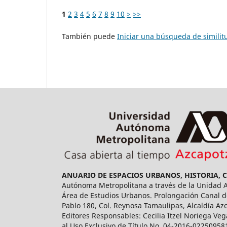
1
2
3
4
5
6
7
8
9
10
>
>>
También puede
Iniciar una búsqueda de simili
ANUARIO DE ESPACIOS URBANOS, HISTORIA, 
Autónoma Metropolitana a través de la Unidad Az
Área de Estudios Urbanos. Prolongación Canal de
Pablo 180, Col. Reynosa Tamaulipas, Alcaldía Az
Editores Responsables: Cecilia Itzel Noriega Veg
al Uso Exclusivo de Título No. 04-2016-02250958