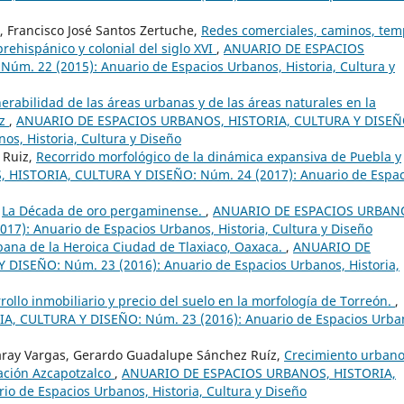
 Francisco José Santos Zertuche,
Redes comerciales, caminos, tem
rehispánico y colonial del siglo XVI
,
ANUARIO DE ESPACIOS
m. 22 (2015): Anuario de Espacios Urbanos, Historia, Cultura y
nerabilidad de las áreas urbanas y de las áreas naturales en la
uz
,
ANUARIO DE ESPACIOS URBANOS, HISTORIA, CULTURA Y DISEÑ
os, Historia, Cultura y Diseño
 Ruiz,
Recorrido morfológico de la dinámica expansiva de Puebla y
HISTORIA, CULTURA Y DISEÑO: Núm. 24 (2017): Anuario de Espac
,
La Década de oro pergaminense.
,
ANUARIO DE ESPACIOS URBAN
7): Anuario de Espacios Urbanos, Historia, Cultura y Diseño
ana de la Heroica Ciudad de Tlaxiaco, Oaxaca.
,
ANUARIO DE
ISEÑO: Núm. 23 (2016): Anuario de Espacios Urbanos, Historia,
rollo inmobiliario y precio del suelo en la morfología de Torreón.
,
 CULTURA Y DISEÑO: Núm. 23 (2016): Anuario de Espacios Urba
aray Vargas, Gerardo Guadalupe Sánchez Ruíz,
Crecimiento urbano
gación Azcapotzalco
,
ANUARIO DE ESPACIOS URBANOS, HISTORIA,
o de Espacios Urbanos, Historia, Cultura y Diseño