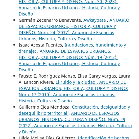
HISTORIA, CULTURA Y DISEÑO: Núm. 30 (2023):
Anuario de Espacios Urbanos, Historia, Cultura y
Diseño
Germán Zecenarro Benavente,
Awkaypata
,
ANUARIO
DE ESPACIOS URBANOS, HISTORIA, CULTURA Y
DISEÑO: Núm. 24 (2017): Anuario de Espacios
Urbanos, Historia, Cultura y Diseño
Isaac Acosta Fuentes,
Inundaciones, hundimiento y
drenaje:
,
ANUARIO DE ESPACIOS URBANOS,
HISTORIA, CULTURA Y DISEÑO: Núm. 19 (2012):
Anuario de Espacios Urbanos, Historia, Cultura y
Diseño
Fausto E. Rodríguez Manzo, Elisa Garay Vargas, Laura
A. Lancón Rivera,
El ruido y la ciudad
,
ANUARIO DE
ESPACIOS URBANOS, HISTORIA, CULTURA Y DISEÑO:
Núm. 17 (2010): Anuario de Espacios Urbanos,
Historia, Cultura y Diseño
Guillermo Ejea Mendoza,
Constitución, desigualdad y
desequilibrio territorial
,
ANUARIO DE ESPACIOS
URBANOS, HISTORIA, CULTURA Y DISEÑO: Núm. 29
(2022): Anuario de Espacios Urbanos, Historia, Cultura
y Diseño
Hilda Melisa Díaz Gutiérrez,
Identificación de hechos