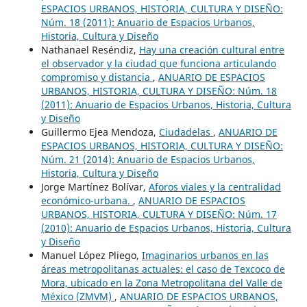
ESPACIOS URBANOS, HISTORIA, CULTURA Y DISEÑO:
Núm. 18 (2011): Anuario de Espacios Urbanos,
Historia, Cultura y Diseño
Nathanael Reséndiz,
Hay una creación cultural entre
el observador y la ciudad que funciona articulando
compromiso y distancia
,
ANUARIO DE ESPACIOS
URBANOS, HISTORIA, CULTURA Y DISEÑO: Núm. 18
(2011): Anuario de Espacios Urbanos, Historia, Cultura
y Diseño
Guillermo Ejea Mendoza,
Ciudadelas
,
ANUARIO DE
ESPACIOS URBANOS, HISTORIA, CULTURA Y DISEÑO:
Núm. 21 (2014): Anuario de Espacios Urbanos,
Historia, Cultura y Diseño
Jorge Martínez Bolívar,
Aforos viales y la centralidad
económico-urbana.
,
ANUARIO DE ESPACIOS
URBANOS, HISTORIA, CULTURA Y DISEÑO: Núm. 17
(2010): Anuario de Espacios Urbanos, Historia, Cultura
y Diseño
Manuel López Pliego,
Imaginarios urbanos en las
áreas metropolitanas actuales: el caso de Texcoco de
Mora, ubicado en la Zona Metropolitana del Valle de
México (ZMVM)
,
ANUARIO DE ESPACIOS URBANOS,