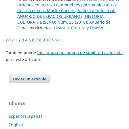
urbanos en la traza e inmuebles patrimonio cultural
de las colonias Martín Carrera, Vallejo e Industrial
,
ANUARIO DE ESPACIOS URBANOS, HISTORIA,
CULTURA Y DISEÑO: Núm. 25 (2018): Anuario de
Espacios Urbanos, Historia, Cultura y Diseño
<<
<
1
2
3
4
5
6
7
8
9
10
>
>>
También puede
Iniciar una búsqueda de similitud avanzada
para este artículo.
Enviar un artículo
Idioma
Español (España)
English