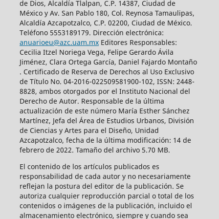
de Dios, Alcaldía Tlalpan, C.P. 14387, Ciudad de
México y Av. San Pablo 180, Col. Reynosa Tamaulipas,
Alcaldía Azcapotzalco, C.P. 02200, Ciudad de México.
Teléfono 5553189179. Dirección electrónica:
anuarioeu@azc.uam.mx
Editores Responsables:
Cecilia Itzel Noriega Vega, Felipe Gerardo Ávila
Jiménez, Clara Ortega García, Daniel Fajardo Montaño
. Certificado de Reserva de Derechos al Uso Exclusivo
de Título No. 04-2016-022509581900-102, ISSN: 2448-
8828, ambos otorgados por el Instituto Nacional del
Derecho de Autor. Responsable de la última
actualización de este número María Esther Sánchez
Martínez, Jefa del Área de Estudios Urbanos, División
de Ciencias y Artes para el Diseño, Unidad
Azcapotzalco, fecha de la última modificación: 14 de
febrero de 2022. Tamaño del archivo 5.70 MB.
El contenido de los artículos publicados es
responsabilidad de cada autor y no necesariamente
reflejan la postura del editor de la publicación. Se
autoriza cualquier reproducción parcial o total de los
contenidos o imágenes de la publicación, incluido el
almacenamiento electrónico, siempre y cuando sea