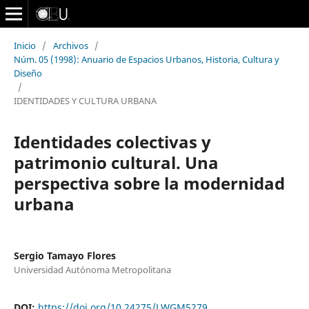
Inicio
/
Archivos
/
Núm. 05 (1998): Anuario de Espacios Urbanos, Historia, Cultura y
Diseño
/
IDENTIDADES Y CULTURA URBANA
Identidades colectivas y
patrimonio cultural. Una
perspectiva sobre la modernidad
urbana
Sergio Tamayo Flores
Universidad Autónoma Metropolitana
DOI:
https://doi.org/10.24275/LWGM5279