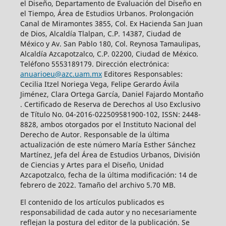
el Diseño, Departamento de Evaluación del Diseño en
el Tiempo, Área de Estudios Urbanos. Prolongación
Canal de Miramontes 3855, Col. Ex Hacienda San Juan
de Dios, Alcaldía Tlalpan, C.P. 14387, Ciudad de
México y Av. San Pablo 180, Col. Reynosa Tamaulipas,
Alcaldía Azcapotzalco, C.P. 02200, Ciudad de México.
Teléfono 5553189179. Dirección electrónica:
anuarioeu@azc.uam.mx
Editores Responsables:
Cecilia Itzel Noriega Vega, Felipe Gerardo Ávila
Jiménez, Clara Ortega García, Daniel Fajardo Montaño
. Certificado de Reserva de Derechos al Uso Exclusivo
de Título No. 04-2016-022509581900-102, ISSN: 2448-
8828, ambos otorgados por el Instituto Nacional del
Derecho de Autor. Responsable de la última
actualización de este número María Esther Sánchez
Martínez, Jefa del Área de Estudios Urbanos, División
de Ciencias y Artes para el Diseño, Unidad
Azcapotzalco, fecha de la última modificación: 14 de
febrero de 2022. Tamaño del archivo 5.70 MB.
El contenido de los artículos publicados es
responsabilidad de cada autor y no necesariamente
reflejan la postura del editor de la publicación. Se