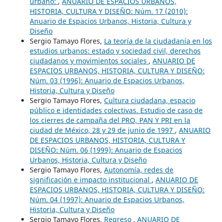
urbano:
,
ANUARIO DE ESPACIOS URBANOS,
HISTORIA, CULTURA Y DISEÑO: Núm. 17 (2010):
Anuario de Espacios Urbanos, Historia, Cultura y
Diseño
Sergio Tamayo Flores,
La teoría de la ciudadanía en los
estudios urbanos: estado y sociedad civil, derechos
ciudadanos y movimientos sociales
,
ANUARIO DE
ESPACIOS URBANOS, HISTORIA, CULTURA Y DISEÑO:
Núm. 03 (1996): Anuario de Espacios Urbanos,
Historia, Cultura y Diseño
Sergio Tamayo Flores,
Cultura ciudadana, espacio
público e identidades colectivas. Estudio de caso de
los cierres de campaña del PRO, PAN Y PRI en la
ciudad de México, 28 y 29 de junio de 1997
,
ANUARIO
DE ESPACIOS URBANOS, HISTORIA, CULTURA Y
DISEÑO: Núm. 06 (1999): Anuario de Espacios
Urbanos, Historia, Cultura y Diseño
Sergio Tamayo Flores,
Autonomía, redes de
significación e impacto institucional
,
ANUARIO DE
ESPACIOS URBANOS, HISTORIA, CULTURA Y DISEÑO:
Núm. 04 (1997): Anuario de Espacios Urbanos,
Historia, Cultura y Diseño
Sergio Tamayo Flores,
Regreso
,
ANUARIO DE