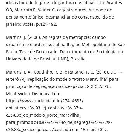
ideias fora do lugar e o lugar fora das ideias”. In: Arantes
OB, Maricato E, Vainer C, organizadores. A cidade do
pensamento único: desmanchando consensos. Rio de
Janeiro: Vozes, p.121-192.
Martins, J. (2006). As regras da metrópole: campo
urbanístico e ordem social na Região Metropolitana de São
Paulo. Tese de Doutorado. Departamento de Sociologia da
Universidade de Brasília (UNB), Brasília.
Martins, J. A., Coutinho, R. B. e Raitano, F. C. (2016). DOT –
Niterói/RJ: replicação do modelo “Porto Maravilha” para
promoção de segregação socioespacial. XIX CLATPU.
Montevideo. Disponível em:
https://www.academia.edu/27414633/
dot_niter%c3%93i_rj_replica%c3%87%-
c3%83o_do_modelo_porto_maravilha_
para_promo%c3%87%c3%83o_de_segrega%c3%87%-
c3%83o_socioespacial. Acessado em: 15 mar. 2017.