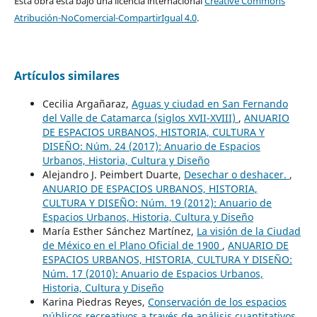
Esta obra está bajo una licencia internacional
Creative Commons
Atribución-NoComercial-CompartirIgual 4.0
.
Artículos similares
Cecilia Argañaraz,
Aguas y ciudad en San Fernando
del Valle de Catamarca (siglos XVII-XVIII)
,
ANUARIO
DE ESPACIOS URBANOS, HISTORIA, CULTURA Y
DISEÑO: Núm. 24 (2017): Anuario de Espacios
Urbanos, Historia, Cultura y Diseño
Alejandro J. Peimbert Duarte,
Desechar o deshacer.
,
ANUARIO DE ESPACIOS URBANOS, HISTORIA,
CULTURA Y DISEÑO: Núm. 19 (2012): Anuario de
Espacios Urbanos, Historia, Cultura y Diseño
María Esther Sánchez Martínez,
La visión de la Ciudad
de México en el Plano Oficial de 1900
,
ANUARIO DE
ESPACIOS URBANOS, HISTORIA, CULTURA Y DISEÑO:
Núm. 17 (2010): Anuario de Espacios Urbanos,
Historia, Cultura y Diseño
Karina Piedras Reyes,
Conservación de los espacios
públicos recreativos a través de análisis cuantitativos.