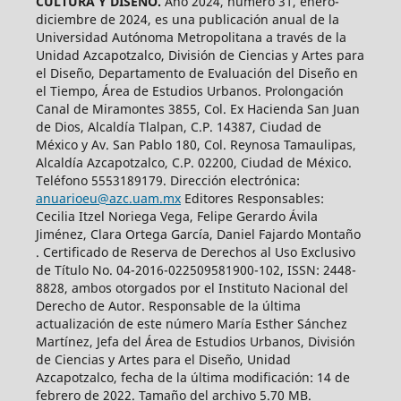
CULTURA Y DISEÑO.
Año 2024, número 31, enero-
diciembre de 2024, es una publicación anual de la
Universidad Autónoma Metropolitana a través de la
Unidad Azcapotzalco, División de Ciencias y Artes para
el Diseño, Departamento de Evaluación del Diseño en
el Tiempo, Área de Estudios Urbanos. Prolongación
Canal de Miramontes 3855, Col. Ex Hacienda San Juan
de Dios, Alcaldía Tlalpan, C.P. 14387, Ciudad de
México y Av. San Pablo 180, Col. Reynosa Tamaulipas,
Alcaldía Azcapotzalco, C.P. 02200, Ciudad de México.
Teléfono 5553189179. Dirección electrónica:
anuarioeu@azc.uam.mx
Editores Responsables:
Cecilia Itzel Noriega Vega, Felipe Gerardo Ávila
Jiménez, Clara Ortega García, Daniel Fajardo Montaño
. Certificado de Reserva de Derechos al Uso Exclusivo
de Título No. 04-2016-022509581900-102, ISSN: 2448-
8828, ambos otorgados por el Instituto Nacional del
Derecho de Autor. Responsable de la última
actualización de este número María Esther Sánchez
Martínez, Jefa del Área de Estudios Urbanos, División
de Ciencias y Artes para el Diseño, Unidad
Azcapotzalco, fecha de la última modificación: 14 de
febrero de 2022. Tamaño del archivo 5.70 MB.