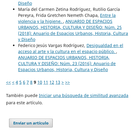
Diseño
María del Carmen Zetina Rodríguez, Rutilio García
Pereyra, Frida Gretchen Nemeth Chapa,
Entre la
violencia y la higiene.
,
ANUARIO DE ESPACIOS
URBANOS, HISTORIA, CULTURA Y DISEÑO: Núm. 25
(2018): Anuario de Espacios Urbanos, Historia, Cultura
y Diseño
Federico Jesús Vargas Rodríguez,
Desigualdad en el
acceso al arte y la cultura en el espacio público.
,
ANUARIO DE ESPACIOS URBANOS, HISTORIA,
CULTURA Y DISEÑO: Núm. 23 (2016): Anuario de
Espacios Urbanos, Historia, Cultura y Diseño
<<
<
4
5
6
7
8
9
10
11
12
13
>
>>
También puede
Iniciar una búsqueda de similitud avanzada
para este artículo.
Enviar un artículo