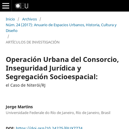
Inicio
/
Archivos
/
Núm. 24 (2017): Anuario de Espacios Urbanos, Historia, Cultura y
Diseño
/
ARTÍCULOS DE INVESTIGACIÓN
Operación Urbana del Consorcio,
Inseguridad Jurídica y
Segregación Socioespacial:
el Caso de Niterói/RJ
Jorge Martins
Universidade Federale do Río de Janeiro, Río de Janeiro, Brasil
DOI:
https://doi.org/10.24275/FJUX7774