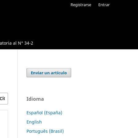
Registrarse
Entrar
toria al N° 34-2
Enviar un artículo
Idioma
Español (España)
English
Português (Brasil)