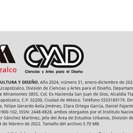
CULTURA Y DISEÑO.
Año 2024, número 31, enero-diciembre de 2024
capotzalco, División de Ciencias y Artes para el Diseño, Departam
 Miramontes 3855, Col. Ex Hacienda San Juan de Dios, Alcaldía Tla
capotzalco, C.P. 02200, Ciudad de México. Teléfono 5553189179. Dir
a, Felipe Gerardo Ávila Jiménez, Clara Ortega García, Daniel Fajar
1900-102, ISSN: 2448-8828, ambos otorgados por el Instituto Nacio
r Sánchez Martínez, Jefa del Área de Estudios Urbanos, División de
14 de febrero de 2022. Tamaño del archivo 5.70 MB.