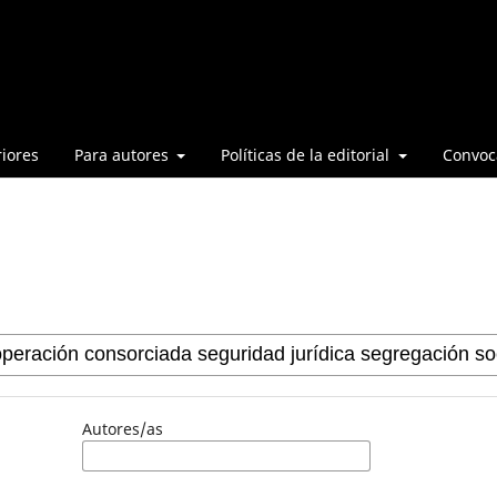
iores
Para autores
Políticas de la editorial
Convoca
Autores/as