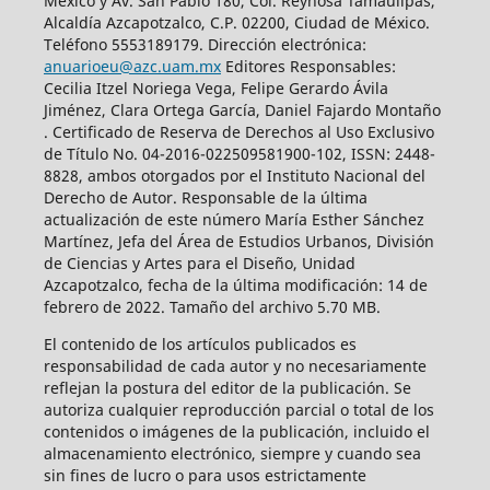
México y Av. San Pablo 180, Col. Reynosa Tamaulipas,
Alcaldía Azcapotzalco, C.P. 02200, Ciudad de México.
Teléfono 5553189179. Dirección electrónica:
anuarioeu@azc.uam.mx
Editores Responsables:
Cecilia Itzel Noriega Vega, Felipe Gerardo Ávila
Jiménez, Clara Ortega García, Daniel Fajardo Montaño
. Certificado de Reserva de Derechos al Uso Exclusivo
de Título No. 04-2016-022509581900-102, ISSN: 2448-
8828, ambos otorgados por el Instituto Nacional del
Derecho de Autor. Responsable de la última
actualización de este número María Esther Sánchez
Martínez, Jefa del Área de Estudios Urbanos, División
de Ciencias y Artes para el Diseño, Unidad
Azcapotzalco, fecha de la última modificación: 14 de
febrero de 2022. Tamaño del archivo 5.70 MB.
El contenido de los artículos publicados es
responsabilidad de cada autor y no necesariamente
reflejan la postura del editor de la publicación. Se
autoriza cualquier reproducción parcial o total de los
contenidos o imágenes de la publicación, incluido el
almacenamiento electrónico, siempre y cuando sea
sin fines de lucro o para usos estrictamente