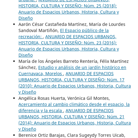
HISTORIA, CULTURA Y DISEÑO: Núm. 25 (2018):
Anuario de Espacios Urbanos, Historia, Cultura y
Diseño
Aarón César Castañeda Martínez, María de Lourdes
Sandoval Martiñón,
El Espacio público de la
recreación:
,
ANUARIO DE ESPACIOS URBANOS,
HISTORIA, CULTURA Y DISEÑO: Núm. 23 (2016):
Anuario de Espacios Urbanos, Historia, Cultura y
Diseño
María de los Ángeles Barreto Rentería, Félix Martínez
Sánchez,
Estudio y análisis de un jardín histórico en
Cuernavaca, Morelos
,
ANUARIO DE ESPACIOS
URBANOS, HISTORIA, CULTURA Y DISEÑO: Núm. 17
(2010): Anuario de Espacios Urbanos, Historia, Cultura
y Diseño
Angélica Rosas Huerta, Verónica Gil Montes,
Acercamiento al cambio climático desde el espacio, la
diferencia y la escala
,
ANUARIO DE ESPACIOS
URBANOS, HISTORIA, CULTURA Y DISEÑO: Núm. 21
(2014): Anuario de Espacios Urbanos, Historia, Cultura
y Diseño
Berenice Ortiz Barajas, Clara Sugeydy Torres Uicab,