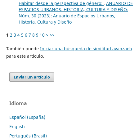
Habitar desde la perspectiva de género:
,
ANUARIO DE
ESPACIOS URBANOS, HISTORIA, CULTURA Y DISEÑO:
Núm. 30 (2023): Anuario de Espacios Urbanos,
Historia, Cultura y Diseño
1
2
3
4
5
6
7
8
9
10
>
>>
También puede
Iniciar una búsqueda de similitud avanzada
para este artículo.
Enviar un artículo
Idioma
Español (España)
English
Português (Brasil)