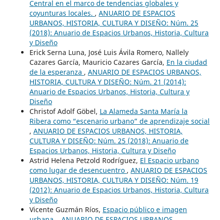
Central en el marco de tendencias globales y
coyunturas locales.
,
ANUARIO DE ESPACIOS
URBANOS, HISTORIA, CULTURA Y DISEÑO: Núm. 25
(2018): Anuario de Espacios Urbanos, Historia, Cultura
y Diseño
Erick Serna Luna, José Luis Ávila Romero, Nallely
Cazares García, Mauricio Cazares García,
En la ciudad
de la esperanza
,
ANUARIO DE ESPACIOS URBANOS,
HISTORIA, CULTURA Y DISEÑO: Núm. 21 (2014):
Anuario de Espacios Urbanos, Historia, Cultura y
Diseño
Christof Adolf Göbel,
La Alameda Santa María la
Ribera como “escenario urbano” de aprendizaje social
,
ANUARIO DE ESPACIOS URBANOS, HISTORIA,
CULTURA Y DISEÑO: Núm. 25 (2018): Anuario de
Espacios Urbanos, Historia, Cultura y Diseño
Astrid Helena Petzold Rodríguez,
El Espacio urbano
como lugar de desencuentro
,
ANUARIO DE ESPACIOS
URBANOS, HISTORIA, CULTURA Y DISEÑO: Núm. 19
(2012): Anuario de Espacios Urbanos, Historia, Cultura
y Diseño
Vicente Guzmán Ríos,
Espacio público e imagen
urbana.
,
ANUARIO DE ESPACIOS URBANOS,