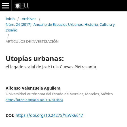
Inicio
/
Archivos
/
Núm. 24 (2017): Anuario de Espacios Urbanos, Historia, Cultura y
Diseño
/
ARTÍCULOS DE INVESTIGACIÓN
Utopías urbanas:
el legado social de José Luis Cuevas Pietrasanta
Alfonso Valenzuela Aguilera
Universidad Autónoma del Estado de Morelos, Morelos, México
https://orcid.org/0000-0003-3238-446X
DOI:
https://doi.org/10.24275/YIWK6647