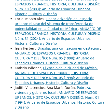
ESPACIOS URBANOS, HISTORIA, CULTURA Y DISEÑO:
Núm. 10 (2003): Anuario de Espacios Urbanos,
Historia, Cultura y Diseño
Enrique Soto Alva,
Financiarización del espacio
urbano: el caso del sistema de transferencia de
potencialidad en la Ciudad de México
,
ANUARIO DE
ESPACIOS URBANOS, HISTORIA, CULTURA Y DISEÑO:
Núm. 31 (2024): Anuario de Espacios Urbanos,
Historia, Cultura y Diseño
Jean Herbert,
Brasilia: una civilización en gestación
,
ANUARIO DE ESPACIOS URBANOS, HISTORIA,
CULTURA Y DISEÑO: Núm. 05 (1998): Anuario de
Espacios Urbanos, Historia, Cultura y Diseño
Kathrin Wildner,
El Zócalo de la ciudad de México
,
ANUARIO DE ESPACIOS URBANOS, HISTORIA,
CULTURA Y DISEÑO: Núm. 05 (1998): Anuario de
Espacios Urbanos, Historia, Cultura y Diseño
Judith Villacencios, Ana María Durán,
Pobreza,
vivienda y gobierno local
,
ANUARIO DE ESPACIOS
URBANOS, HISTORIA, CULTURA Y DISEÑO: Núm. 01
(1994): Anuario de Espacios Urbanos, Historia, Cultura
y Diseño