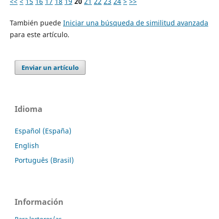
<<
<
15
16
17
18
19
20
21
22
23
24
>
>>
También puede
Iniciar una búsqueda de similitud avanzada
para este artículo.
Enviar un artículo
Idioma
Español (España)
English
Português (Brasil)
Información
Para lectores/as