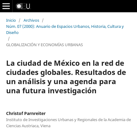
Inicio
/
Archivos
/
Núm. 07 (2000): Anuario de Espacios Urbanos, Historia, Cultura y
Diseño
/
GLOBALIZACIÓN Y ECONOMÍAS URBANAS
La ciudad de México en la red de
ciudades globales. Resultados de
un análisis y una agenda para
una futura investigación
Christof Parnreiter
Instituto de Investigaciones Urbanas y Regionales de la Academia de
Ciencias Austriaca, Viena