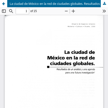
La ciudad de México en la red de ciudades globales. Resultados de un análisis y una agenda para una futura investigación