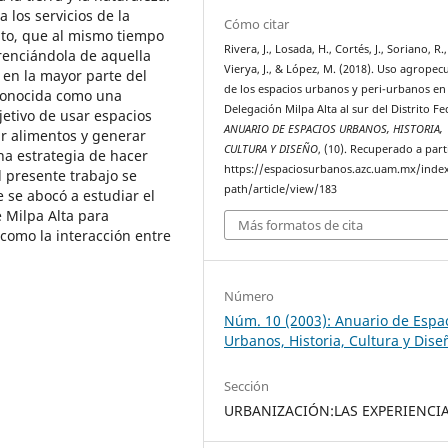
a los servicios de la
Cómo citar
nto, que al mismo tiempo
Rivera, J., Losada, H., Cortés, J., Soriano, R.,
erenciándola de aquella
Vierya, J., & López, M. (2018). Uso agropec
 en la mayor parte del
de los espacios urbanos y peri-urbanos en 
econocida como una
Delegación Milpa Alta al sur del Distrito Fe
jetivo de usar espacios
ANUARIO DE ESPACIOS URBANOS, HISTORIA,
ir alimentos y generar
CULTURA Y DISEÑO
, (10). Recuperado a part
na estrategia de hacer
https://espaciosurbanos.azc.uam.mx/inde
l presente trabajo se
path/article/view/183
 se abocó a estudiar el
e Milpa Alta para
Más formatos de cita
 como la interacción entre
Número
Núm. 10 (2003): Anuario de Espa
Urbanos, Historia, Cultura y Dise
Sección
URBANIZACIÓN:LAS EXPERIENCI