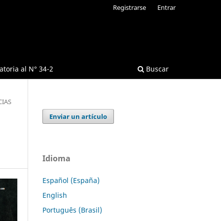
Registrarse
Entrar
toria al N° 34-2
Buscar
CIAS
Enviar un artículo
Idioma
Español (España)
English
Português (Brasil)