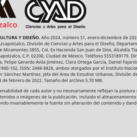
CULTURA Y DISEÑO.
Año 2024, número 31, enero-diciembre de 2024
capotzalco, División de Ciencias y Artes para el Diseño, Departam
 Miramontes 3855, Col. Ex Hacienda San Juan de Dios, Alcaldía Tla
capotzalco, C.P. 02200, Ciudad de México. Teléfono 5553189179. Dir
a, Felipe Gerardo Ávila Jiménez, Clara Ortega García, Daniel Fajar
1900-102, ISSN: 2448-8828, ambos otorgados por el Instituto Nacio
r Sánchez Martínez, Jefa del Área de Estudios Urbanos, División de
14 de febrero de 2022. Tamaño del archivo 5.70 MB.
onsabilidad de cada autor y no necesariamente reflejan la postura d
ntenidos o imágenes de la publicación, incluido el almacenamiento 
ndo invariablemente la fuente sin alteración del contenido y dand