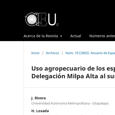
Acerca de la Revista
Actual
Números anter
Inicio
/
Archivos
/
Núm. 10 (2003): Anuario de Espa
Uso agropecuario de los es
Delegación Milpa Alta al sur
J. Rivera
Universidad Autónoma Metropolitana - Iztapalapa
H. Losada