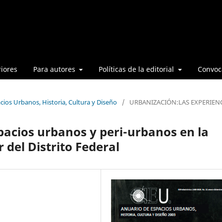
iores
Para autores
Políticas de la editorial
Convoca
cios Urbanos, Historia, Cultura y Diseño
/
URBANIZACIÓN:LAS EXPERIEN
pacios urbanos y peri-urbanos en la
 del Distrito Federal