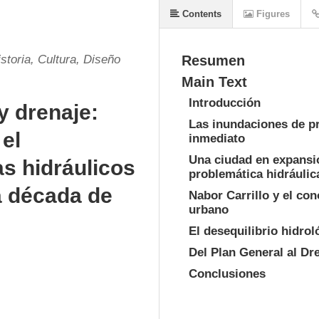
Contents
Figures
toria, Cultura, Diseño
Resumen
Main Text
Introducción
y drenaje:
Las inundaciones de pr
el
inmediato
Una ciudad en expansió
s hidráulicos
problemática hidráulic
a década de
Nabor Carrillo y el co
urbano
El desequilibrio hidrol
Del Plan General al Dr
Conclusiones