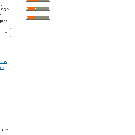
ogía
UARIO
Y
LF5921
cios
ño
TURA