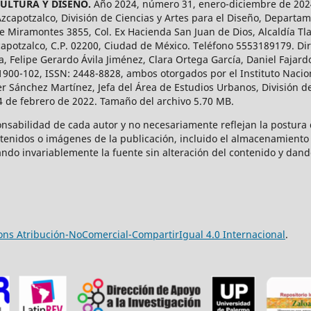
CULTURA Y DISEÑO.
Año 2024, número 31, enero-diciembre de 2024
capotzalco, División de Ciencias y Artes para el Diseño, Departam
 Miramontes 3855, Col. Ex Hacienda San Juan de Dios, Alcaldía Tla
capotzalco, C.P. 02200, Ciudad de México. Teléfono 5553189179. Dir
a, Felipe Gerardo Ávila Jiménez, Clara Ortega García, Daniel Fajar
1900-102, ISSN: 2448-8828, ambos otorgados por el Instituto Nacio
r Sánchez Martínez, Jefa del Área de Estudios Urbanos, División de
14 de febrero de 2022. Tamaño del archivo 5.70 MB.
onsabilidad de cada autor y no necesariamente reflejan la postura d
ntenidos o imágenes de la publicación, incluido el almacenamiento 
ndo invariablemente la fuente sin alteración del contenido y dand
ns Atribución-NoComercial-CompartirIgual 4.0 Internacional
.