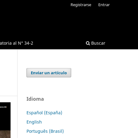
Registrarse
Entrar
toria al N° 34-2
Buscar
Enviar un artículo
Idioma
Español (España)
English
Português (Brasil)