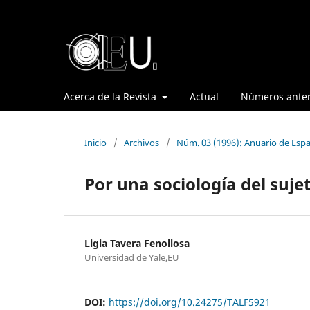
Acerca de la Revista
Actual
Números anter
Inicio
/
Archivos
/
Núm. 03 (1996): Anuario de Espa
Por una sociología del suje
Ligia Tavera Fenollosa
Universidad de Yale,EU
DOI:
https://doi.org/10.24275/TALF5921