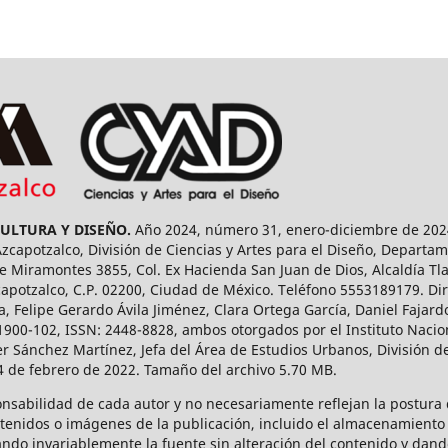
CULTURA Y DISEÑO.
Año 2024, número 31, enero-diciembre de 2024
capotzalco, División de Ciencias y Artes para el Diseño, Departam
 Miramontes 3855, Col. Ex Hacienda San Juan de Dios, Alcaldía Tla
capotzalco, C.P. 02200, Ciudad de México. Teléfono 5553189179. Dir
a, Felipe Gerardo Ávila Jiménez, Clara Ortega García, Daniel Fajar
1900-102, ISSN: 2448-8828, ambos otorgados por el Instituto Nacio
r Sánchez Martínez, Jefa del Área de Estudios Urbanos, División de
14 de febrero de 2022. Tamaño del archivo 5.70 MB.
onsabilidad de cada autor y no necesariamente reflejan la postura d
ntenidos o imágenes de la publicación, incluido el almacenamiento 
ndo invariablemente la fuente sin alteración del contenido y dand