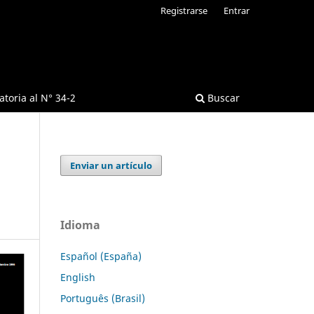
Registrarse
Entrar
toria al N° 34-2
Buscar
Enviar un artículo
Idioma
Español (España)
English
Português (Brasil)