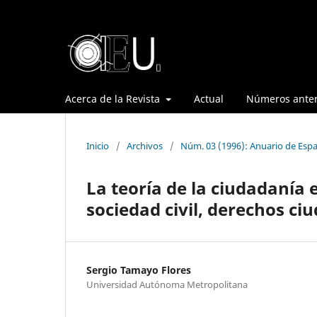
Acerca de la Revista
Actual
Números anter
Inicio
/
Archivos
/
Núm. 03 (1996): Anuario de Espa
La teoría de la ciudadanía 
sociedad civil, derechos c
Sergio Tamayo Flores
Universidad Autónoma Metropolitana