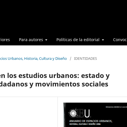
iores
Para autores
Políticas de la editorial
Convoca
cios Urbanos, Historia, Cultura y Diseño
/
IDENTIDADES
en los estudios urbanos: estado y
iudadanos y movimientos sociales