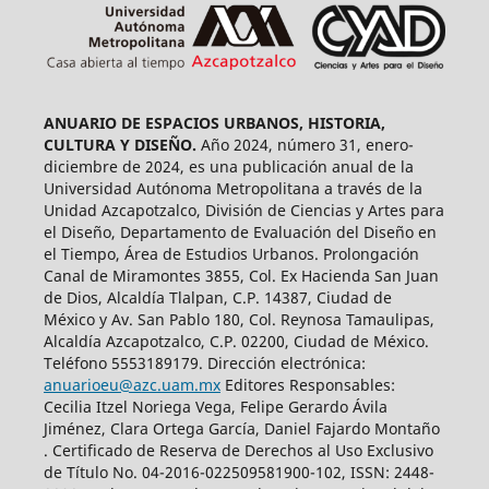
ANUARIO DE ESPACIOS URBANOS, HISTORIA,
CULTURA Y DISEÑO.
Año 2024, número 31, enero-
diciembre de 2024, es una publicación anual de la
Universidad Autónoma Metropolitana a través de la
Unidad Azcapotzalco, División de Ciencias y Artes para
el Diseño, Departamento de Evaluación del Diseño en
el Tiempo, Área de Estudios Urbanos. Prolongación
Canal de Miramontes 3855, Col. Ex Hacienda San Juan
de Dios, Alcaldía Tlalpan, C.P. 14387, Ciudad de
México y Av. San Pablo 180, Col. Reynosa Tamaulipas,
Alcaldía Azcapotzalco, C.P. 02200, Ciudad de México.
Teléfono 5553189179. Dirección electrónica:
anuarioeu@azc.uam.mx
Editores Responsables:
Cecilia Itzel Noriega Vega, Felipe Gerardo Ávila
Jiménez, Clara Ortega García, Daniel Fajardo Montaño
. Certificado de Reserva de Derechos al Uso Exclusivo
de Título No. 04-2016-022509581900-102, ISSN: 2448-