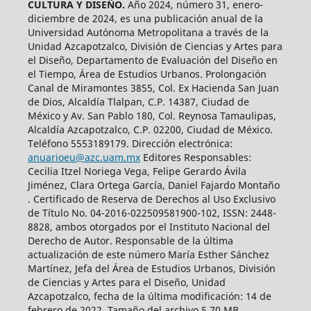
CULTURA Y DISEÑO.
Año 2024, número 31, enero-
diciembre de 2024, es una publicación anual de la
Universidad Autónoma Metropolitana a través de la
Unidad Azcapotzalco, División de Ciencias y Artes para
el Diseño, Departamento de Evaluación del Diseño en
el Tiempo, Área de Estudios Urbanos. Prolongación
Canal de Miramontes 3855, Col. Ex Hacienda San Juan
de Dios, Alcaldía Tlalpan, C.P. 14387, Ciudad de
México y Av. San Pablo 180, Col. Reynosa Tamaulipas,
Alcaldía Azcapotzalco, C.P. 02200, Ciudad de México.
Teléfono 5553189179. Dirección electrónica:
anuarioeu@azc.uam.mx
Editores Responsables:
Cecilia Itzel Noriega Vega, Felipe Gerardo Ávila
Jiménez, Clara Ortega García, Daniel Fajardo Montaño
. Certificado de Reserva de Derechos al Uso Exclusivo
de Título No. 04-2016-022509581900-102, ISSN: 2448-
8828, ambos otorgados por el Instituto Nacional del
Derecho de Autor. Responsable de la última
actualización de este número María Esther Sánchez
Martínez, Jefa del Área de Estudios Urbanos, División
de Ciencias y Artes para el Diseño, Unidad
Azcapotzalco, fecha de la última modificación: 14 de
febrero de 2022. Tamaño del archivo 5.70 MB.