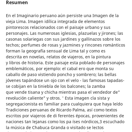
Resumen
En el Imaginario peruano aún persiste una Imagen de la
vieja Lima. Imagen idílica integrada de elementos
pintorescos relacionados con el paisaje urbano y sus
personajes. Las numerosas iglesias, plazuelas y jirones; las
casonas solariegas con sus jardines y gallinazos sobre los
techos; perfumes de rosas y jazmines y rincones románticos
forman la geografía sensual de Lima tal y como es
descrita en novelas, relatos de viajeros, en la pintura
y libros de historia. Este paisaje esta poblado de personajes
emblemáticos, por ejemplo: el cabal ero que monta su
caballo de paso vistiendo poncho y sombrero; las bellas
jóvenes tapándose un ojo con el velo - las famosas tapadas-
se cobijan en la tiniebla de los balcones; la zamba
que vende tisana y chicha mientras pasa el vendedor de"
revolución caliente" y otros. ' Esta imagen cla sista y
segregacionista es familiar para cualquiera que haya leído
Tradiciones peruanas de Ricardo Palma, así como textos
escritos por viajeros de di ferentes épocas, provenientes de
naciones tan lejanas como los pa íses nórdicos,3 escuchado
la música de Chabuca Granda o visitado se lectos