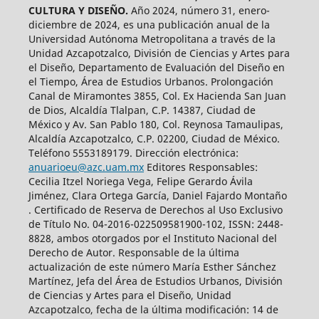
CULTURA Y DISEÑO.
Año 2024, número 31, enero-
diciembre de 2024, es una publicación anual de la
Universidad Autónoma Metropolitana a través de la
Unidad Azcapotzalco, División de Ciencias y Artes para
el Diseño, Departamento de Evaluación del Diseño en
el Tiempo, Área de Estudios Urbanos. Prolongación
Canal de Miramontes 3855, Col. Ex Hacienda San Juan
de Dios, Alcaldía Tlalpan, C.P. 14387, Ciudad de
México y Av. San Pablo 180, Col. Reynosa Tamaulipas,
Alcaldía Azcapotzalco, C.P. 02200, Ciudad de México.
Teléfono 5553189179. Dirección electrónica:
anuarioeu@azc.uam.mx
Editores Responsables:
Cecilia Itzel Noriega Vega, Felipe Gerardo Ávila
Jiménez, Clara Ortega García, Daniel Fajardo Montaño
. Certificado de Reserva de Derechos al Uso Exclusivo
de Título No. 04-2016-022509581900-102, ISSN: 2448-
8828, ambos otorgados por el Instituto Nacional del
Derecho de Autor. Responsable de la última
actualización de este número María Esther Sánchez
Martínez, Jefa del Área de Estudios Urbanos, División
de Ciencias y Artes para el Diseño, Unidad
Azcapotzalco, fecha de la última modificación: 14 de