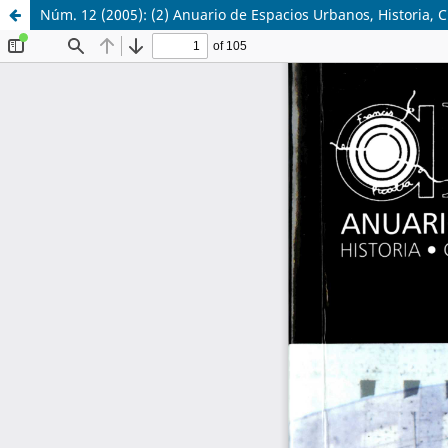
Núm. 12 (2005): (2) Anuario de Espacios Urbanos, Historia, C